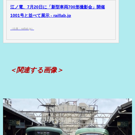
江ノ電、7月20日に「新型車両700形撮影会」開催
1001号と並べて展示 - raillab.jp
（出典：raillab.jp）
＜関連する画像＞