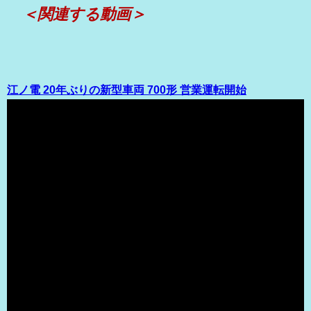
＜関連する動画＞
江ノ電 20年ぶりの新型車両 700形 営業運転開始
（出典 Youtube）