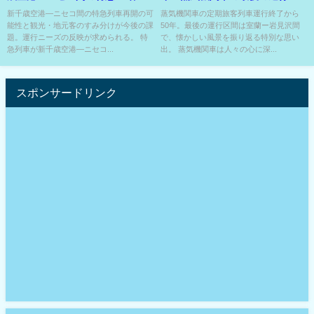
積み残すなら復活もアリ⁉
間は複線非電化区間のある路
新千歳空港―ニセコ間の特急列車再開の可
蒸気機関車の定期旅客列車運行終了から
能性と観光・地元客のすみ分けが今後の課
50年。最後の運行区間は室蘭ー岩見沢間
線??
題。運行ニーズの反映が求められる。 特
で、懐かしい風景を振り返る特別な思い
急列車が新千歳空港―ニセコ...
出。 蒸気機関車は人々の心に深...
スポンサードリンク