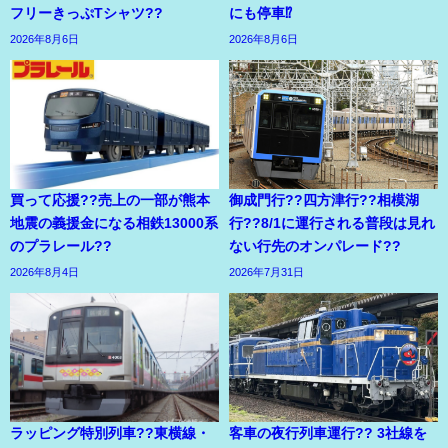
フリーきっぷTシャツ??
にも停車⁉
2026年8月6日
2026年8月6日
買って応援??売上の一部が熊本
御成門行??四方津行??相模湖
地震の義援金になる相鉄13000系
行??8/1に運行される普段は見れ
のプラレール??
ない行先のオンパレード??
2026年8月4日
2026年7月31日
ラッピング特別列車??東横線・
客車の夜行列車運行?? 3社線を