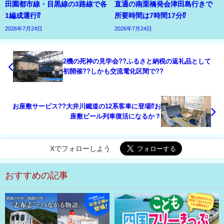
田園都市線・目黒線の3路線で各
直通の南栗橋発会津田島行きで
1編成運行⁉
所要時間は7時間17分⁉
2026年7月24日
2026年7月24日
2機の死神の見学会??ふるさと納税の返礼品として
初開催??しかも交流電化区間で??
お座敷サービス??大井川鐵道の12系客車に登場⁉お
座敷ビール列車復活になるか？
Xでフォローしよう
おすすめの記事