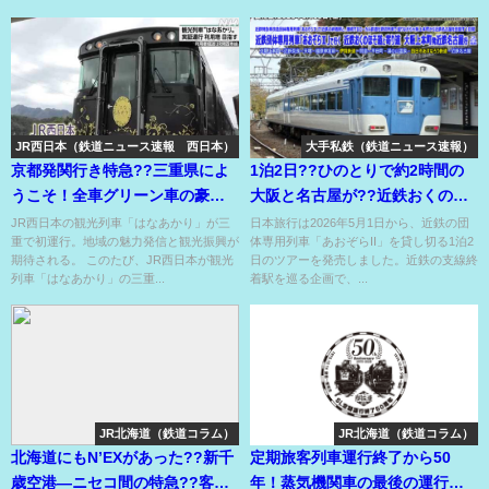
JR西日本（鉄道ニュース速報 西日本）
大手私鉄（鉄道ニュース速報）
京都発関行き特急??三重県によ
1泊2日??ひのとりで約2時間の
うこそ！全車グリーン車の豪華
大阪と名古屋が??近鉄おくのほ
列車で運行??
そ道と寄り道??
JR西日本の観光列車「はなあかり」が三
日本旅行は2026年5月1日から、近鉄の団
重で初運行。地域の魅力発信と観光振興が
体専用列車「あおぞらII」を貸し切る1泊2
期待される。 このたび、JR西日本が観光
日のツアーを発売しました。近鉄の支線終
列車「はなあかり」の三重...
着駅を巡る企画で、...
JR北海道（鉄道コラム）
JR北海道（鉄道コラム）
北海道にもN’EXがあった??新千
定期旅客列車運行終了から50
歳空港―ニセコ間の特急??客を
年！蒸気機関車の最後の運行区