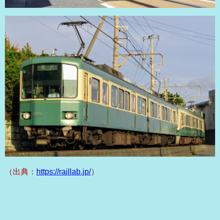
（出典：
https://raillab.jp/
）