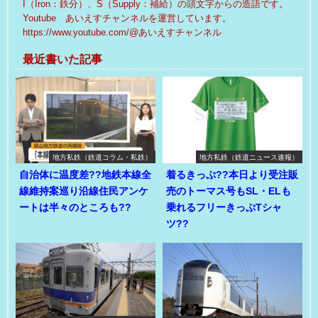
I（Iron：鉄分）、S（Supply：補給）の頭文字からの造語です。
Youtube あいえすチャンネルを運営しています。
https://www.youtube.com/@あいえすチャンネル
最近書いた記事
地方私鉄（鉄道コラム・私鉄）
地方私鉄（鉄道ニュース速報）
自治体に温度差??地鉄本線全
着るきっぷ??本日より受注販
線維持案巡り沿線住民アンケ
売のトーマス号もSL・ELも
ートは半々のところも??
乗れるフリーきっぷTシャ
ツ??