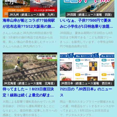
JR九州（鉄道ニュース速報 九州）
JR四国（鉄道ニュース速報 四国）
海幸山幸が船とコラボ??始発駅
いいなぁ、子供??500円で夏休
が志布志発??3/12大阪発の旅行
みに小学生が1日特急乗り放題??
商品⁉
付き添いの大人は24倍⁉
さんふらわあとJR九州の特別企画が登
JR四国は、夏休み期間の7月18日から8月
場！3月催行の旅行商品で志布志から出
31日まで利用できる「こども四国フリー
発。美しい海山の景色を楽しむチャンス！
きっぷ」を販売しています。小学生は500
さんふらわあとJR九州のコラ...
円で特急自由席が1日...
JR北海道（鉄道ニュース速報 北海道）
JR西日本（鉄道ニュース速報 西日本）
待ってました～！8/23日復旧決
7/21日の『JR西日本』のニュー
定！線路は続くよ最北の駅ま
ス
で！
大雨による影響で運転見合わせていたJR
岡山・香川のスタンプラリーが開催される
宗谷線が、23日から運転再開することに
この夏、特産品をゲットするチャンスがや
なりました。復旧作業に従事した方々への
ってきました！8月1日から10月31日ま
感謝と、安全な運行が戻るこ...
で、デジタルスタンプラ...