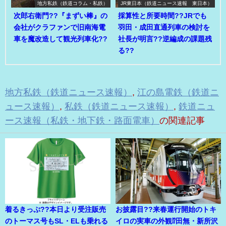
地方私鉄（鉄道コラム・私鉄）
JR東日本（鉄道ニュース速報 東日本）
次郎右衛門??『まずい棒』の
採算性と所要時間??JRでも
会社がクラファンで旧南海電
羽田・成田直通列車の検討を
車を魔改造して観光列車化??
社長が明言??逆編成の課題残
る??
地方私鉄（鉄道ニュース速報）
,
江の島電鉄（鉄道ニ
ュース速報）
,
私鉄（鉄道ニュース速報）
,
鉄道ニュ
ース速報（私鉄・地下鉄・路面電車）
の関連記事
着るきっぷ??本日より受注販売
お披露目??来春運行開始のトキ
のトーマス号もSL・ELも乗れる
イロの実車の外観⁉田無・新所沢