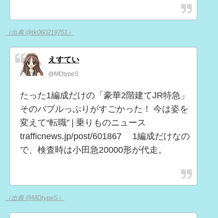
（出典 @tk060219751）
えすてい
@MDtypeS
たった1編成だけの「豪華2階建てJR特急」
そのバブルっぷりがすごかった！ 今は姿を
変えて“転職” | 乗りものニュース
trafficnews.jp/post/601867 1編成だけなの
で、検査時は小田急20000形が代走。
（出典 @MDtypeS）