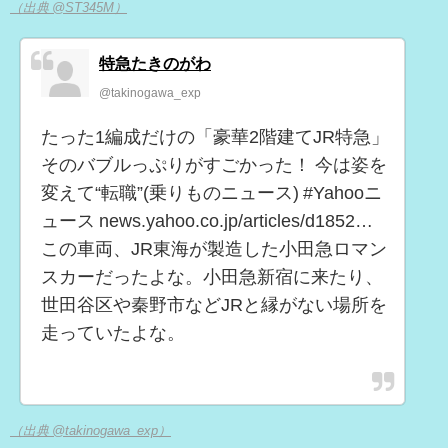
（出典 @ST345M）
特急たきのがわ
@takinogawa_exp
たった1編成だけの「豪華2階建てJR特急」
そのバブルっぷりがすごかった！ 今は姿を
変えて“転職”(乗りものニュース) #Yahooニ
ュース news.yahoo.co.jp/articles/d1852…
この車両、JR東海が製造した小田急ロマン
スカーだったよな。小田急新宿に来たり、
世田谷区や秦野市などJRと縁がない場所を
走っていたよな。
（出典 @takinogawa_exp）