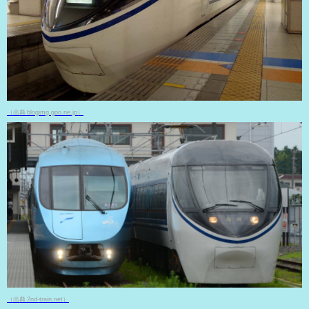
（出典 blogimg.goo.ne.jp）
（出典 2nd-train.net）