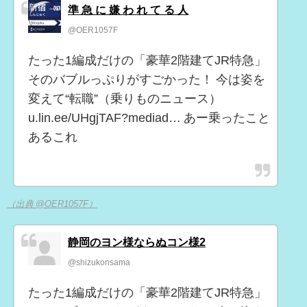
準 急 に 嫌 わ れ て る 人
@OER1057F
たった1編成だけの「豪華2階建てJR特急」
そのバブルっぷりがすごかった！ 今は姿を
変えて“転職”（乗りものニュース）
u.lin.ee/UHgjTAF?mediad… あー乗ったこと
あるこれ
（出典 @OER1057F）
静岡のヨン様ならぬコン様2
@shizukonsama
たった1編成だけの「豪華2階建てJR特急」