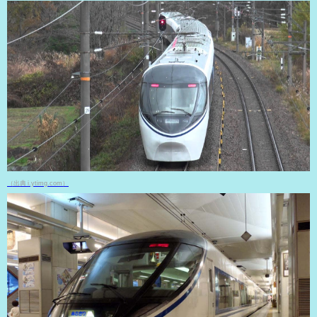
（出典 i.ytimg.com）