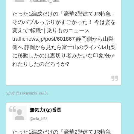
@sakamichi_rail3
たった1編成だけの「豪華2階建てJR特急」
そのバブルっぷりがすごかった！ 今は姿を
変えて“転職” | 乗りものニュース
trafficnews.jp/post/601867 静岡側から山梨
側へ 静岡から見たら富士山のライバル山梨
に移動したのは裏切り者みたいな印象抱か
れたりしたのだろうか?
（出典 @sakamichi_rail3）
無気力(な)番長
@mkr_b58
たった1編成だけの「豪華2階建てJR特急」