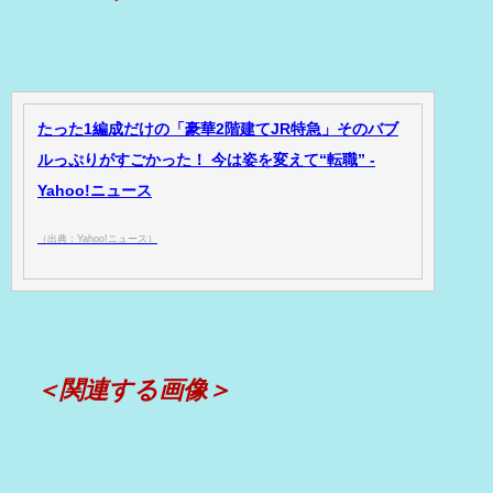
たった1編成だけの「豪華2階建てJR特急」そのバブ
ルっぷりがすごかった！ 今は姿を変えて“転職” -
Yahoo!ニュース
（出典：Yahoo!ニュース）
＜関連する画像＞