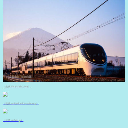
（出典 viva-train.com）
（出典 upload.wikimedia.org）
（出典 raillab.jp）