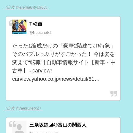
（出典 @eternalcity5963）
T×2🎀
@Neptunetx2
たった1編成だけの「豪華2階建てJR特急」
そのバブルっぷりがすごかった！ 今は姿を
変えて“転職” | 自動車情報サイト【新車・中
古車】 - carview!
carview.yahoo.co.jp/news/detail/51…
（出典 @Neptunetx2）
三条坂鉄◢@富山の関西人