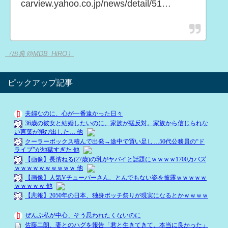
carview.yahoo.co.jp/news/detail/51…
（出典 @MDB_HiRO）
ピックアップ記事