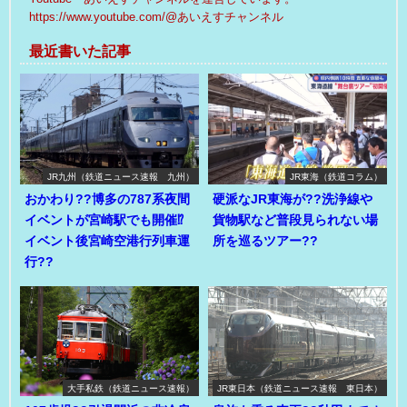
https://www.youtube.com/@あいえすチャンネル
最近書いた記事
JR九州（鉄道ニュース速報 九州）
JR東海（鉄道コラム）
おかわり??博多の787系夜間
硬派なJR東海が??洗浄線や
イベントが宮崎駅でも開催⁉
貨物駅など普段見られない場
イベント後宮崎空港行列車運
所を巡るツアー??
行??
大手私鉄（鉄道ニュース速報）
JR東日本（鉄道ニュース速報 東日本）