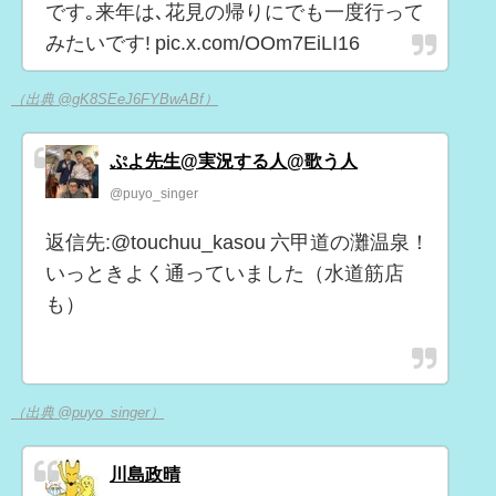
です｡来年は､花見の帰りにでも一度行って
みたいです! pic.x.com/OOm7EiLI16
（出典 @gK8SEeJ6FYBwABf）
ぷよ先生@実況する人@歌う人
@puyo_singer
返信先:@touchuu_kasou 六甲道の灘温泉！
いっときよく通っていました（水道筋店
も）
（出典 @puyo_singer）
川島政晴