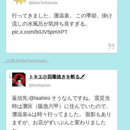
@KillerTorKamata
行ってきました、灘温泉。 この季節、掛け
流しの水風呂が気持ち良すぎる。
pic.x.com/b0JV5pmXPT
（出典 @KillerTorKamata）
トキエ@四毒抜きを斬る🗡️
@Heritagewe
返信先:@taahiro そうなんですね。 震災当
時は灘区（阪急六甲）に住んでいたので、
灘温泉♨️は時々行ってました。 面影もあり
ますが、お店がずいぶんと変わりました