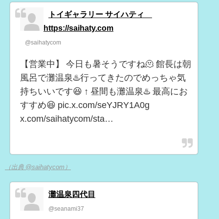
トイギャラリー サイハティ
https://saihaty.com
@saihatycom
【営業中】 今日も暑そうですね🫠 館長は朝
風呂で灘温泉♨️行ってきたのでめっちゃ気
持ちいいです😆 ↑ 昼間も灘温泉♨️ 最高にお
すすめ😆 pic.x.com/seYJRY1A0g
x.com/saihatycom/sta…
（出典 @saihatycom）
灘温泉四代目
@seanami37