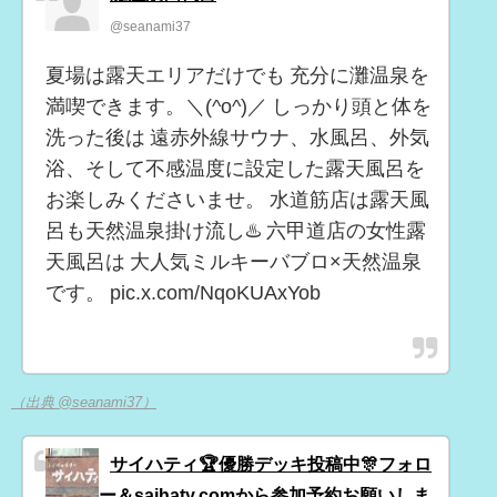
@seanami37
夏場は露天エリアだけでも 充分に灘温泉を
満喫できます。＼(^o^)／ しっかり頭と体を
洗った後は 遠赤外線サウナ、水風呂、外気
浴、そして不感温度に設定した露天風呂を
お楽しみくださいませ。 水道筋店は露天風
呂も天然温泉掛け流し♨️ 六甲道店の女性露
天風呂は 大人気ミルキーバブロ×天然温泉
です。 pic.x.com/NqoKUAxYob
（出典 @seanami37）
サイハティ🏆優勝デッキ投稿中🎊フォロ
ー＆saihaty.comから参加予約お願いしま