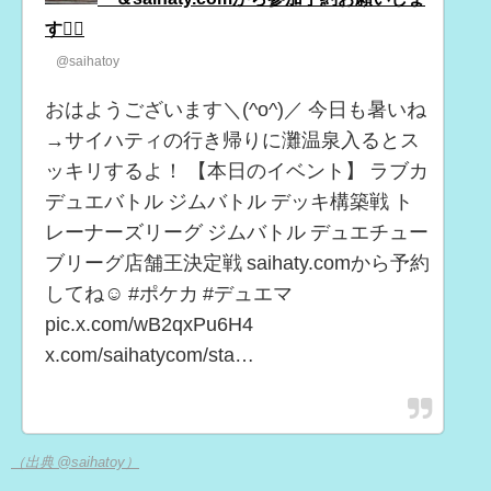
す🙇‍♂
@saihatoy
おはようございます＼(^o^)／ 今日も暑いね
→サイハティの行き帰りに灘温泉入るとス
ッキリするよ！ 【本日のイベント】 ラブカ
デュエバトル ジムバトル デッキ構築戦 ト
レーナーズリーグ ジムバトル デュエチュー
ブリーグ店舗王決定戦 saihaty.comから予約
してね☺️ #ポケカ #デュエマ
pic.x.com/wB2qxPu6H4
x.com/saihatycom/sta…
（出典 @saihatoy）