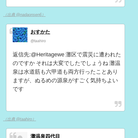
（出典 @nadaonsen6）
おすかた
@taahiro
返信先:@Heritagewe 灘区で震災に遭われた
のですか それは大変でしたでしょうね 灘温
泉は水道筋も六甲道も両方行ったことあり
ますが、ぬるめの源泉がすごく気持ちよい
です
（出典 @taahiro）
灘温泉四代目