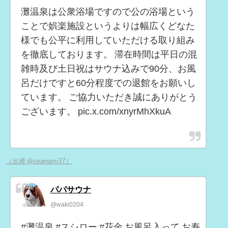
灘温泉は公衆浴場ですので公の浴場という
ことで娯楽施設というよりは幅広くどなた
様でも公平に利用していただける取り組み
を徹底しております。 滞在時間は平日の混
雑時及び土日祝はサウナ込みで90分、お風
呂だけですと60分程度での退館をお願いし
ています。 ご協力いただき誠にありがとう
ございます。 pic.x.com/xnyrMhXkuA
（出典 @seanami37）
パパサウナ
@waki0204
#灘温泉 #スシロー #花金 お風呂入って お寿