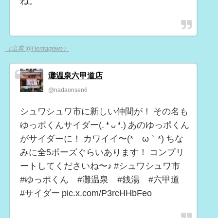
ね。
（出典 @Heritagewe）
灘温泉六甲道店
@nadaonsen6
シュワシュワ市に新しい仲間が！ その名も
ゆっポくんサイダー(⁠.⁠ ⁠❛⁠ ⁠ᴗ⁠ ⁠❛⁠.⁠) あのゆっポくん
がサイダーに！ カワイイ〜(⁠*⁠´⁠ω⁠｀⁠*⁠) ちな
みに全5ポーズぐらいあります！ コンプリ
ートしてくださいね〜♪ #シュワシュワ市
#ゆっポくん #灘温泉 #銭湯 #六甲道
#サイダー pic.x.com/P3rcHHbFeo