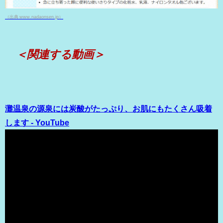
（出典 www.nadaonsen.jp）
＜関連する動画＞
灘温泉の源泉には炭酸がたっぷり、お肌にもたくさん吸着
します - YouTube