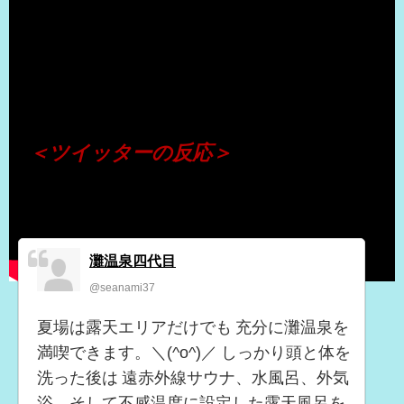
（出典 Youtube）
＜ツイッターの反応＞
灘温泉四代目
@seanami37
夏場は露天エリアだけでも 充分に灘温泉を
満喫できます。＼(^o^)／ しっかり頭と体を
洗った後は 遠赤外線サウナ、水風呂、外気
浴、そして不感温度に設定した露天風呂を