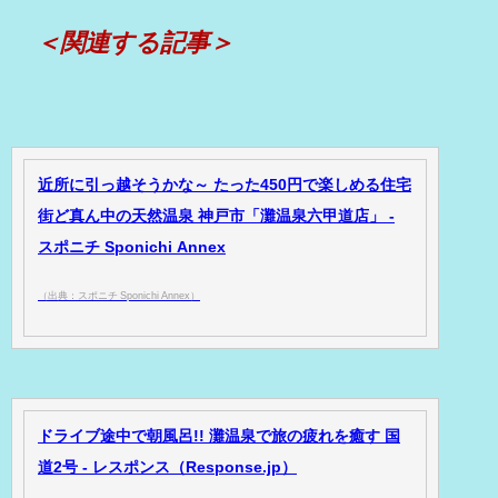
＜関連する記事＞
近所に引っ越そうかな～ たった450円で楽しめる住宅
街ど真ん中の天然温泉 神戸市「灘温泉六甲道店」 -
スポニチ Sponichi Annex
（出典：スポニチ Sponichi Annex）
ドライブ途中で朝風呂!! 灘温泉で旅の疲れを癒す 国
道2号 - レスポンス（Response.jp）