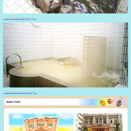
（出典 livedoor.blogimg.jp）
（出典 www.nadaonsen.jp）