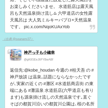
お楽しみくださいませ。 水道筋店は露天風
呂も天然温泉掛け流し♨️ 六甲道店の女性露
天風呂は 大人気ミルキーバブロ×天然温泉
です。 pic.x.com/NqoKUAxYob
（出典 @seanami37）
神戸っ子も小確幸
@gK8SEeJ6FYBwABf
返信先:@kobe_houdan 今週の #桂天吾 の #
神戸放談 は温泉｡話題にならなかったです
が､実家の近くの #灘区 #水道筋商店街 の東
端にある #灘温泉 水道筋店(六甲道店も有り
ます)も源泉掛け流しの天然温泉です｡直ぐ
そばの都賀川沿いの都賀川公園は､桜の名所