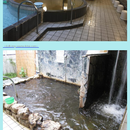
（出典 img.sauna-ikitai.com）