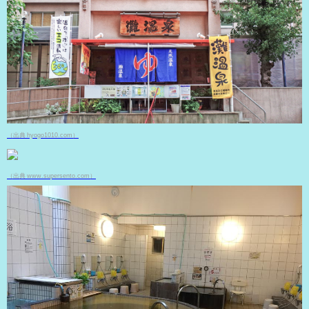
（出典 hyogo1010.com）
（出典 www.supersento.com）