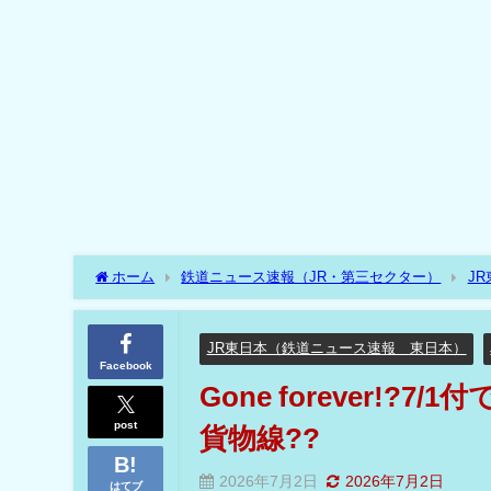
ホーム
鉄道ニュース速報（JR・第三セクター）
J
列車も来た秋田のJR貨物線??
JR東日本（鉄道ニュース速報 東日本）
Facebook
Gone forever!
post
貨物線??
2026年7月2日
2026年7月2日
はてブ