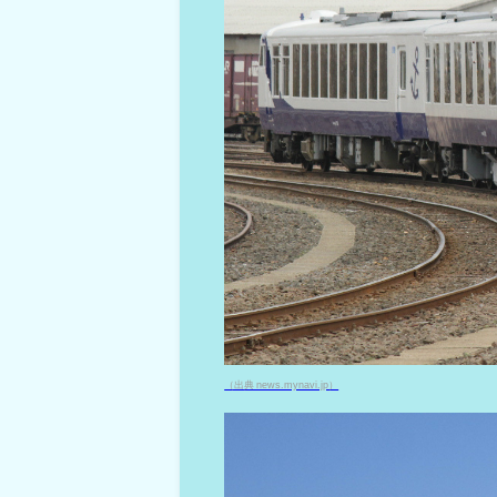
（出典 news.mynavi.jp）