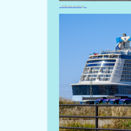
（出典 stat.ameba.jp）