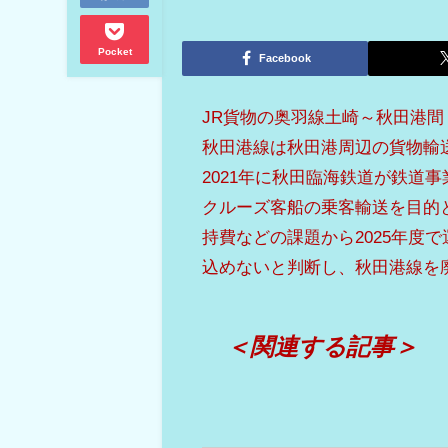
Pocket
Facebook
JR貨物の奥羽線土崎～秋田港間
秋田港線は秋田港周辺の貨物輸
2021年に秋田臨海鉄道が鉄道
クルーズ客船の乗客輸送を目的
持費などの課題から2025年度
込めないと判断し、秋田港線を
＜関連する記事＞