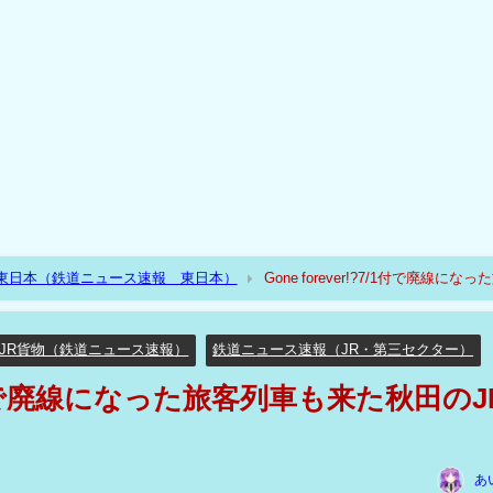
R東日本（鉄道ニュース速報 東日本）
Gone forever!?7/1付で廃線になっ
JR貨物（鉄道ニュース速報）
鉄道ニュース速報（JR・第三セクター）
?7/1付で廃線になった旅客列車も来た秋田のJ
あ