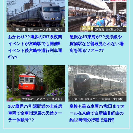
JR九州（鉄道ニュース速報 九州）
JR東海（鉄道コラム）
おかわり??博多の787系夜間
硬派なJR東海が??洗浄線や
イベントが宮崎駅でも開催⁉
貨物駅など普段見られない場
イベント後宮崎空港行列車運
所を巡るツアー??
行??
大手私鉄（鉄道ニュース速報）
JR東日本（鉄道ニュース速報 東日本）
107歳児??引退間近の非冷房
皇族も乗る車両??秋田までオ
車両で全車指定席の天然クー
ール在来線で白新線非経由の
ラー体験号??
約12時間の行程で運行⁉