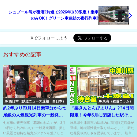
シュプール号が復活⁇片道で2026年1/30限定！乗車
のみOK！グリーン車連結の夜行列車⁇
Xでフォローしよう
おすすめの記事
JR西日本（鉄道ニュース速報 西日本）
JR東海（鉄道コラム）
約2年ぶり⁉3月14日乗車分から七
『栗きんとんぴよりん』??4日間
尾線の人気観光列車の一般発売
限定！今年5月に閉店した駅そば
再開⁉
の名店の空き店舗を活用⁉
七尾線の観光列車「花嫁のれん」が、3月
岐阜県中津川市の駅構内に期間限定店舗が
14日から約2年ぶりに一般発売再開。美し
登場。地域活性化の取り組みとして、新た
い風景と独特な魅力がファンを魅了しま
な発見や楽しさを提供しています。 岐阜