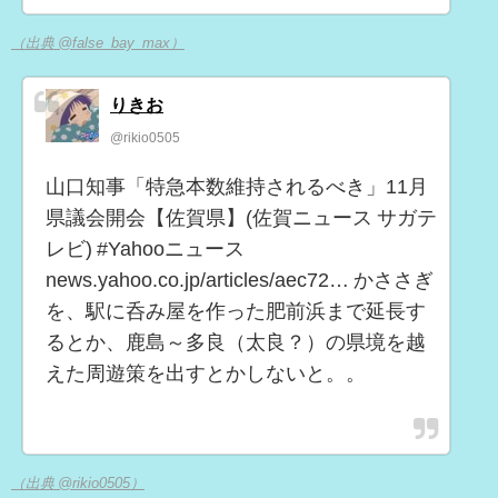
（出典 @false_bay_max）
りきお
@rikio0505
山口知事「特急本数維持されるべき」11月
県議会開会【佐賀県】(佐賀ニュース サガテ
レビ) #Yahooニュース
news.yahoo.co.jp/articles/aec72… かささぎ
を、駅に呑み屋を作った肥前浜まで延長す
るとか、鹿島～多良（太良？）の県境を越
えた周遊策を出すとかしないと。。
（出典 @rikio0505）