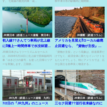
す。 七尾線の観光列車「花...
県中津川市の駅構内に期間限...
JR東日本（鉄道ニュース速報 東日本）
JR横断（鉄道コラム）
初入線??さんてつ車両が北上線
アメリカを見習え⁇ローカル線廃
に⁉橋上一時間停車で水没林望
止回避なら、『貨物が主役』も
む??温泉や名物グルメも⁉
アリじゃね？
JR東日本びゅうツーリズム＆セールス
「貨物が主役」という現象は、鉄道業界だ
は、2026年5月16日に北上線で団体臨時列
けでなく、経済全体に新たなインパクトを
車「ゆきどけの森号」を使った日帰りツア
もたらすでしょう。特にアメリカでは、広
ーを実施します。三陸鉄...
大な国土を効率良く物流する...
JR九州（鉄道ニュース速報 九州）
JR東日本（鉄道コラム）
7/2日の『JR九州』のニュース
三セク回避??並行在来線なのに