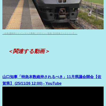
（出典 愛称別トレインマーク事典◇デザイン一覧表【日本海ファクトリー】）
＜関連する動画＞
山口知事「特急本数維持されるべき」11月県議会開会【佐
賀県】 (25/11/26 12:00) - YouTube