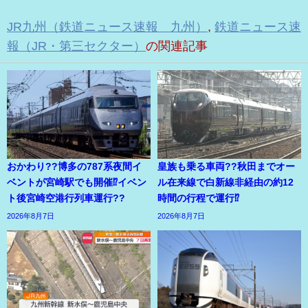
JR九州（鉄道ニュース速報 九州）
,
鉄道ニュース速
報（JR・第三セクター）
の関連記事
おかわり??博多の787系夜間イ
皇族も乗る車両??秋田までオー
ベントが宮崎駅でも開催⁉イベン
ル在来線で白新線非経由の約12
ト後宮崎空港行列車運行??
時間の行程で運行⁉
2026年8月7日
2026年8月7日