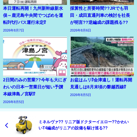
本日運転再開！九州新幹線新水
採算性と所要時間??JRでも羽
俣～鹿児島中央間でつばめを運
田・成田直通列車の検討を社長
転⁉代行バス運行未定⁉
が明言??逆編成の課題残る??
2026年8月7日
2026年8月6日
2日間のみの営業??今年も大にぎ
お盆はムリ⁉会津遠し！運転再開
わいの日本一営業日が短い予讃
見通しは8月末頃の磐越西線⁉
本線津島ノ宮駅⁉
2026年8月5日
2026年8月5日
ミネルヴァ?? リニア版ドクターイエロー??かわい
いT4編成がリニアの設備を駆け巡る??