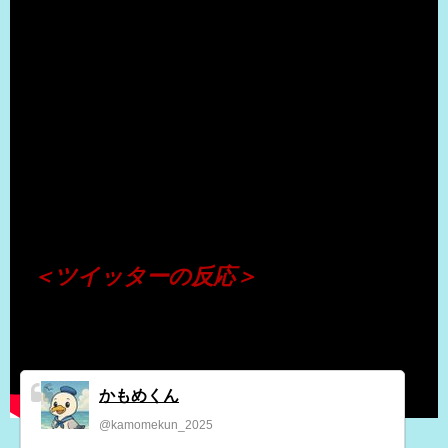
（出典 Youtube）
＜ツイッターの反応＞
かもめくん
@kamomekun_2025