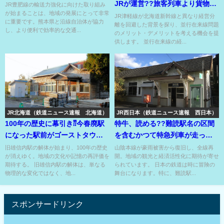
JRが運営??旅客列車より貨物列
JR豊肥線の輸送力強化に向けた取り組み
が始まることは、地域の発展にとって非常
車が重要な路線??
JR津軽線が北海道新幹線と異なり経営分
に重要です。熊本県と沿線自治体が協力
離を回避した背景を探り、並行在来線問題
し、より便利で効率的な交通...
のメリット・デメリットを考える機会を提
供します。 並行在来線の経...
JR北海道（鉄道ニュース速報 北海道）
JR西日本（鉄道ニュース速報 西日本）
100年の歴史に幕引き⁇今春廃駅
特牛、読める??難読駅名の区間
になった駅前がゴーストタウン
を含むかつて特急列車が走って
の廃墟駅の駅舎⁇
いた本線が9月に全線復旧！
旧雄信内駅の解体が始まり、100年の歴史
山陰本線が豪雨被害から復旧し、全線再
が消えゆく。地域の文化や記憶の再評価を
開。地域の観光と経済活性化に期待が寄せ
期待する。 旧雄信内駅の解体は、単なる
られています。 日本の鉄道は時に冒険の
物理的な変化ではなく、地...
舞台になります。特に、難読駅...
スポンサードリンク