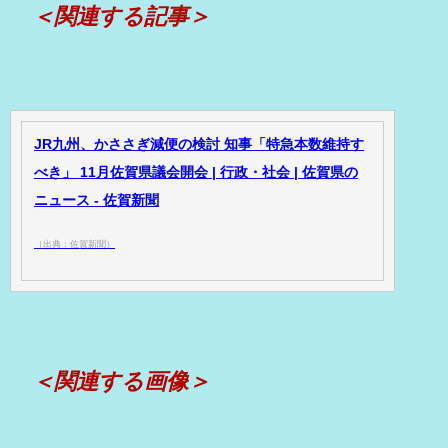
＜関連する記事＞
JR九州、かささぎ減便の検討 知事「特急本数維持す
べき」 11月佐賀県議会開会 | 行政・社会 | 佐賀県の
ニュース - 佐賀新聞
（出典：佐賀新聞）
＜関連する画像＞