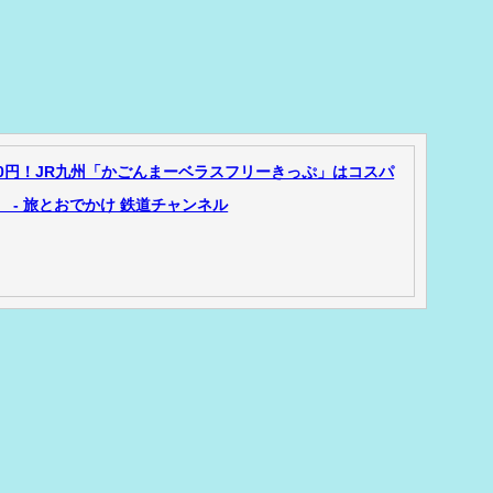
00円！JR九州「かごんまーベラスフリーきっぷ」はコスパ
 - 旅とおでかけ 鉄道チャンネル