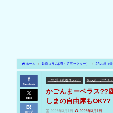
ホーム
鉄道コラム(JR・第三セクター）
JR九州（
の自由席もOK??
JR九州（鉄道コラム）
きっぷ・アプリ（
Facebook
かごんまーベラス??
post
しまの自由席もOK??
2026年3月1日
2026年3月1日
はてブ