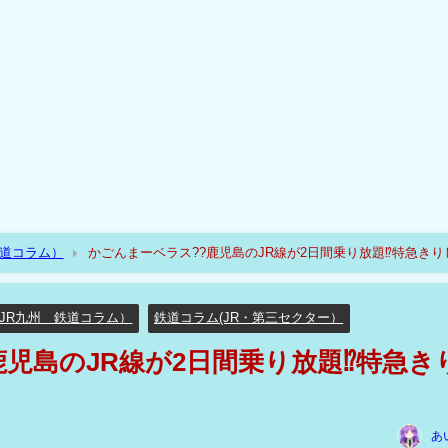
鉄道コラム）
かごんまーベラス??鹿児島のJR線が2日間乗り放題⁉特急きり
JR九州 鉄道コラム）
鉄道コラム(JR・第三セクター）
鹿児島のJR線が2日間乗り放題⁉特急き
あ