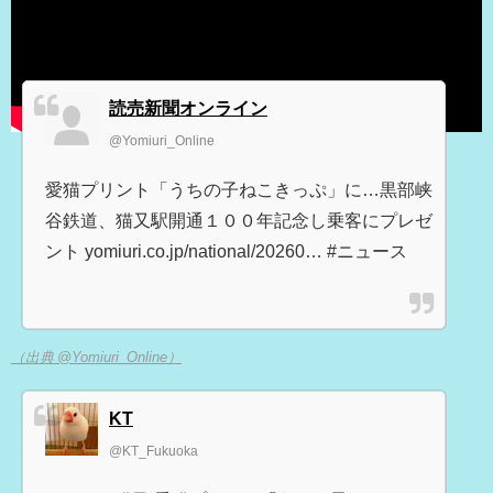
読売新聞オンライン
@Yomiuri_Online
愛猫プリント「うちの子ねこきっぷ」に…黒部峡
谷鉄道、猫又駅開通１００年記念し乗客にプレゼ
ント yomiuri.co.jp/national/20260… #ニュース
（出典 @Yomiuri_Online）
KT
@KT_Fukuoka