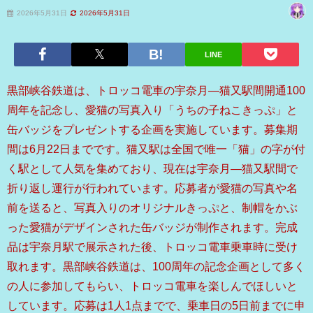
2026年5月31日
2026年5月31日
LINE
黒部峡谷鉄道は、トロッコ電車の宇奈月―猫又駅間開通100
周年を記念し、愛猫の写真入り「うちの子ねこきっぷ」と
缶バッジをプレゼントする企画を実施しています。募集期
間は6月22日までです。猫又駅は全国で唯一「猫」の字が付
く駅として人気を集めており、現在は宇奈月―猫又駅間で
折り返し運行が行われています。応募者が愛猫の写真や名
前を送ると、写真入りのオリジナルきっぷと、制帽をかぶ
った愛猫がデザインされた缶バッジが制作されます。完成
品は宇奈月駅で展示された後、トロッコ電車乗車時に受け
取れます。黒部峡谷鉄道は、100周年の記念企画として多く
の人に参加してもらい、トロッコ電車を楽しんでほしいと
しています。応募は1人1点までで、乗車日の5日前までに申