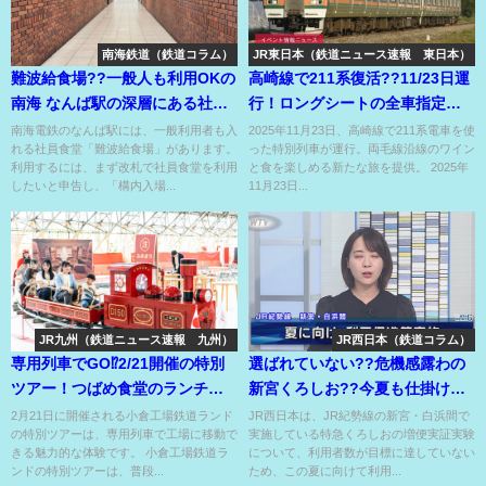
南海鉄道（鉄道コラム）
JR東日本（鉄道ニュース速報 東日本）
難波給食場??一般人も利用OKの
高崎線で211系復活??11/23日運
南海 なんば駅の深層にある社員
行！ロングシートの全車指定席
食堂??
のグルメトレイ??
南海電鉄のなんば駅には、一般利用者も入
2025年11月23日、高崎線で211系電車を使
れる社員食堂「難波給食場」があります。
った特別列車が運行。両毛線沿線のワイン
利用するには、まず改札で社員食堂を利用
と食を楽しめる新たな旅を提供。 2025年
したいと申告し、「構内入場...
11月23日...
JR九州（鉄道ニュース速報 九州）
JR西日本（鉄道コラム）
専用列車でGO⁉2/21開催の特別
選ばれていない??危機感露わの
ツアー！つばめ食堂のランチも
新宮くろしお??今夏も仕掛ける
魅力♡
モーション??
2月21日に開催される小倉工場鉄道ランド
JR西日本は、JR紀勢線の新宮・白浜間で
の特別ツアーは、専用列車で工場に移動で
実施している特急くろしおの増便実証実験
きる魅力的な体験です。 小倉工場鉄道ラ
について、利用者数が目標に達していない
ンドの特別ツアーは、普段...
ため、この夏に向けて利用...