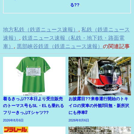
る??
地方私鉄（鉄道ニュース速報）
,
私鉄（鉄道ニュース
速報）
,
鉄道ニュース速報（私鉄・地下鉄・路面電
車）
,
黒部峡谷鉄道（鉄道ニュース速報）
の関連記事
着るきっぷ??本日より受注販売
お披露目??来春運行開始のトキ
のトーマス号もSL・ELも乗れる
イロの実車の外観⁉田無・新所沢
フリーきっぷTシャツ??
にも停車⁉
2026年8月6日
2026年8月6日