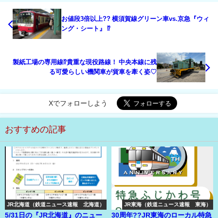
お値段3倍以上?? 横須賀線グリーン車vs.京急『ウィ
ング・シート』 ⁉
製紙工場の専用線⁉貴重な現役路線！ 中央本線に残
る可愛らしい機関車が貨車を牽く姿♡
Xでフォローしよう
おすすめの記事
JR北海道（鉄道ニュース速報 北海道）
JR東海（鉄道ニュース速報 東海）
5/31日の『JR北海道』のニュー
30周年??JR東海のローカル特急