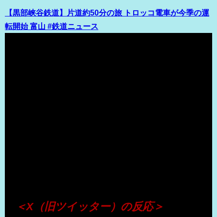
【黒部峡谷鉄道】片道約50分の旅 トロッコ電車が今季の運
転開始 富山 #鉄道ニュース
（出典 Youtube）
＜X（旧ツイッター）の反応＞