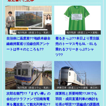
地方私鉄（鉄道コラム・私鉄）
地方私鉄（鉄道ニュース速報）
自治体に温度差??地鉄本線全
着るきっぷ??本日より受注販
線維持案巡り沿線住民アンケ
売のトーマス号もSL・ELも
ートは半々のところも??
乗れるフリーきっぷTシャ
ツ??
地方私鉄（鉄道コラム・私鉄）
JR東日本（鉄道ニュース速報 東日本）
次郎右衛門??『まずい棒』の
採算性と所要時間??JRでも
会社がクラファンで旧南海電
羽田・成田直通列車の検討を
車を魔改造して観光列車化??
社長が明言??逆編成の課題残