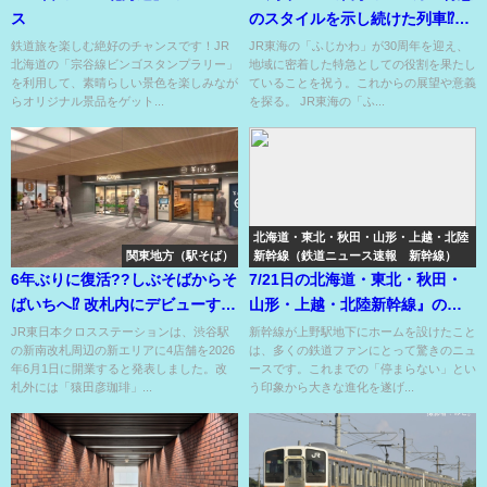
ス
のスタイルを示し続けた列車⁉オ
リジナルグッズも販売！
鉄道旅を楽しむ絶好のチャンスです！JR
JR東海の「ふじかわ」が30周年を迎え、
北海道の「宗谷線ビンゴスタンプラリー」
地域に密着した特急としての役割を果たし
を利用して、素晴らしい景色を楽しみなが
ていることを祝う。これからの展望や意義
らオリジナル景品をゲット...
を探る。 JR東海の「ふ...
北海道・東北・秋田・山形・上越・北陸
関東地方（駅そば）
新幹線（鉄道ニュース速報 新幹線）
6年ぶりに復活??しぶそばからそ
7/21日の北海道・東北・秋田・
ばいちへ⁉ 改札内にデビューする
山形・上越・北陸新幹線』のニ
ハイグレード駅そば⁉
ュース
JR東日本クロスステーションは、渋谷駅
新幹線が上野駅地下にホームを設けたこと
の新南改札周辺の新エリアに4店舗を2026
は、多くの鉄道ファンにとって驚きのニュ
年6月1日に開業すると発表しました。改
ースです。これまでの「停まらない」とい
札外には「猿田彦珈琲」...
う印象から大きな進化を遂げ...