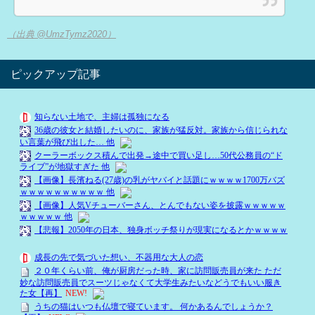
（出典 @UmzTymz2020）
ピックアップ記事