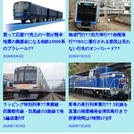
買って応援??売上の一部が熊本
御成門行??四方津行??相模湖
地震の義援金になる相鉄13000系
行??8/1に運行される普段は見れ
のプラレール??
ない行先のオンパレード??
2026年8月4日
2026年7月31日
ラッピング特別列車??東横線・
客車の夜行列車運行?? 3社線を
田園都市線・目黒線の3路線で各
直通の南栗橋発会津田島行きで
1編成運行⁉
所要時間は7時間17分⁉
2026年7月24日
2026年7月24日