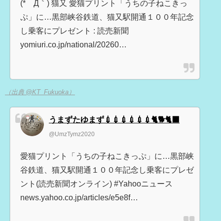
(*´Д｀) 猫又 愛猫プリント「うちの子ねこきっ
ぷ」に…黒部峡谷鉄道、猫又駅開通１００年記念
し乗客にプレゼント : 読売新聞
yomiuri.co.jp/national/20260…
（出典 @KT_Fukuoka）
うまずたゆまず💉💉💉💉💉💉🐈🐕🐈‍⬛
@UmzTymz2020
愛猫プリント「うちの子ねこきっぷ」に…黒部峡
谷鉄道、猫又駅開通１００年記念し乗客にプレゼ
ント(読売新聞オンライン) #Yahooニュース
news.yahoo.co.jp/articles/e5e8f…