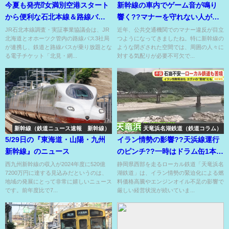
今夏も発売⁉女満別空港スタート
新幹線の車内でゲーム音が鳴り
から便利な石北本線＆路線バス
響く??マナーを守れない人が増
が乗り放題の周遊フリーパス⁉
加！
JR石北本線調査・実証事業協議会は、JR
近年、公共交通機関でのマナー違反が目立
北海道とオホーツク管内の路線バス3社局
つようになってきましたね。特に新幹線の
が連携し、鉄道と路線バスが乗り放題とな
ような閉ざされた空間では、周囲の人々に
る電子チケット「北見・網...
対する気配りが必要不可欠で...
新幹線（鉄道ニュース速報 新幹線）
天竜浜名湖鉄道（鉄道コラム）
5/29日の『東海道・山陽・九州
イラン情勢の影響??天浜線運行
新幹線』のニュース
のピンチ??一時はドラム缶1本に
なったエンジンオイル??
西九州新幹線の収入が2024年度に520億
静岡県西部を走るローカル鉄道「天竜浜名
7200万円に達する見込みだというのは、
湖鉄道」は、イラン情勢の緊迫化による燃
地域の発展にとって非常に嬉しいニュース
料価格高騰やエンジンオイル不足の影響で
です。前年度比で7...
厳しい経営状況が続いていま...