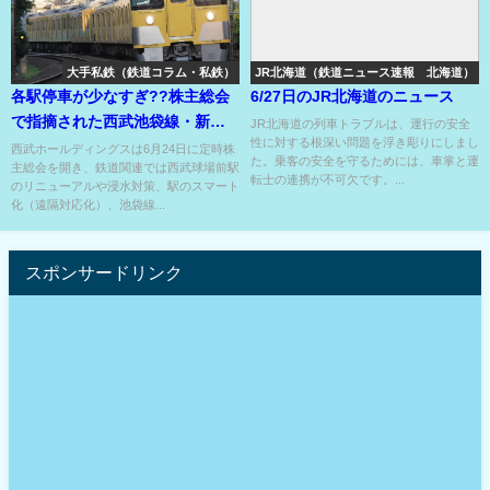
大手私鉄（鉄道コラム・私鉄）
JR北海道（鉄道ニュース速報 北海道）
各駅停車が少なすぎ??株主総会
6/27日のJR北海道のニュース
で指摘された西武池袋線・新宿
JR北海道の列車トラブルは、運行の安全
性に対する根深い問題を浮き彫りにしまし
線の不満も…
西武ホールディングスは6月24日に定時株
た。乗客の安全を守るためには、車掌と運
主総会を開き、鉄道関連では西武球場前駅
転士の連携が不可欠です。...
のリニューアルや浸水対策、駅のスマート
化（遠隔対応化）、池袋線...
スポンサードリンク