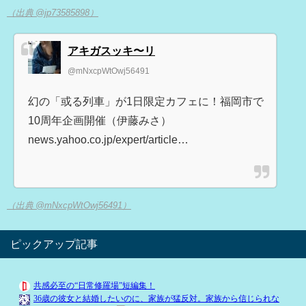
（出典 @jp73585898）
アキガスッキ〜リ
@mNxcpWtOwj56491
幻の「或る列車」が1日限定カフェに！福岡市で
10周年企画開催（伊藤みさ）
news.yahoo.co.jp/expert/article…
（出典 @mNxcpWtOwj56491）
ピックアップ記事