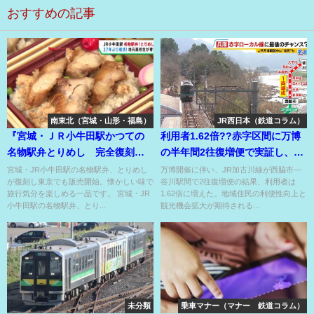
おすすめの記事
南東北（宮城・山形・福島）
JR西日本（鉄道コラム）
『宮城・ＪＲ小牛田駅かつての
利用者1.62倍??赤字区間に万博
名物駅弁とりめし 完全復刻し
の半年間2往復増便で実証し、増
東京でも販売』についてまとめ
便効果あり⁉
宮城・JR小牛田駅の名物駅弁、とりめし
万博開催に伴い、JR加古川線が西脇市―
が復刻し東京でも販売開始。懐かしい味で
谷川駅間で2往復増便の結果、利用者は
てみた
旅行気分を楽しめる一品です。 宮城・JR
1.62倍に増えた。地域住民の利便性向上と
小牛田駅の名物駅弁、とり...
観光機会拡大が期待される...
未分類
乗車マナー（マナー 鉄道コラム）