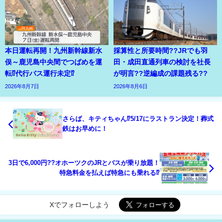
本日運転再開！九州新幹線新水
採算性と所要時間??JRでも羽
俣～鹿児島中央間でつばめを運
田・成田直通列車の検討を社長
転⁉代行バス運行未定⁉
が明言??逆編成の課題残る??
2026年8月7日
2026年8月6日
さらば、キティちゃん⁉5/17にラストラン決定！葬式
鉄はお早めに！
3日で6,000円??オホーツクのJRとバスが乗り放題！
特急料金を払えば特急にも乗れる⁉
Xでフォローしよう