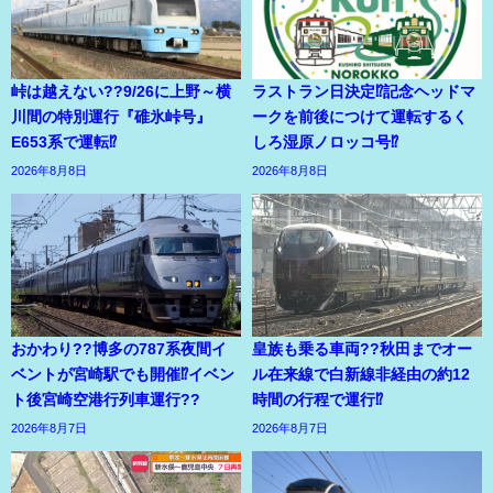
峠は越えない??9/26に上野～横
ラストラン日決定⁉記念ヘッドマ
川間の特別運行『碓氷峠号』
ークを前後につけて運転するく
E653系で運転⁉
しろ湿原ノロッコ号⁉
2026年8月8日
2026年8月8日
おかわり??博多の787系夜間イ
皇族も乗る車両??秋田までオー
ベントが宮崎駅でも開催⁉イベン
ル在来線で白新線非経由の約12
ト後宮崎空港行列車運行??
時間の行程で運行⁉
2026年8月7日
2026年8月7日