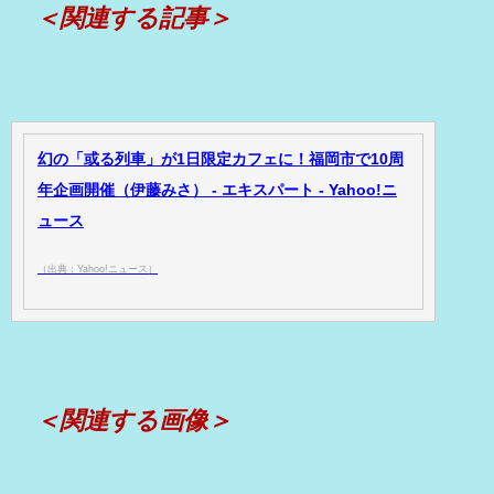
＜関連する記事＞
幻の「或る列車」が1日限定カフェに！福岡市で10周
年企画開催（伊藤みさ） - エキスパート - Yahoo!ニ
ュース
（出典：Yahoo!ニュース）
＜関連する画像＞