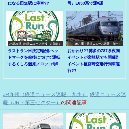
になる田無駅に停車??
号』E653系で運転⁉
JR北海道（鉄道ニュース速報 北海道）
JR九州（鉄道ニュース速報 九州）
ラストラン日決定⁉記念ヘッ
おかわり??博多の787系夜間
ドマークを前後につけて運転
イベントが宮崎駅でも開催⁉
するくしろ湿原ノロッコ号⁉
イベント後宮崎空港行列車運
行??
JR九州（鉄道ニュース速報 九州）
,
鉄道ニュース速
報（JR・第三セクター）
の関連記事