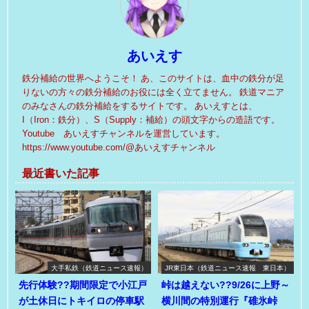
あいえす
鉄分補給の世界へようこそ！ あ、このサイトは、血中の鉄分が足
りないの方々の鉄分補給のお役には全く立てません。 鉄道マニア
のみなさんの鉄分補給をするサイトです。 あいえすとは、
I（Iron：鉄分）、S（Supply：補給）の頭文字からの造語です。
Youtube あいえすチャンネルを運営しています。
https://www.youtube.com/@あいえすチャンネル
最近書いた記事
大手私鉄（鉄道ニュース速報）
JR東日本（鉄道ニュース速報 東日本）
先行体験??期間限定で小江戸
峠は越えない??9/26に上野～
が土休日にトキイロの停車駅
横川間の特別運行『碓氷峠