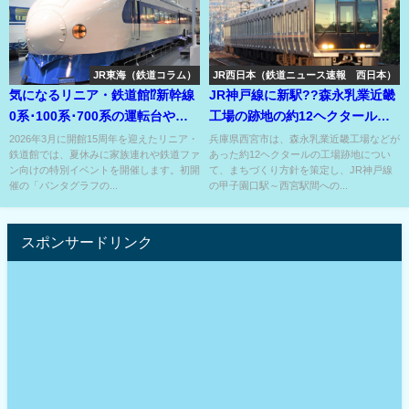
JR東海（鉄道コラム）
JR西日本（鉄道ニュース速報 西日本）
気になるリニア・鉄道館⁉新幹線
JR神戸線に新駅??森永乳業近畿
0系･100系･700系の運転台やキ
工場の跡地の約12ヘクタールの
ハ82の車内公開⁉
巨大開発構想が始動!?
2026年3月に開館15周年を迎えたリニア・
兵庫県西宮市は、森永乳業近畿工場などが
鉄道館では、夏休みに家族連れや鉄道ファ
あった約12ヘクタールの工場跡地につい
ン向けの特別イベントを開催します。初開
て、まちづくり方針を策定し、JR神戸線
催の「パンタグラフの...
の甲子園口駅～西宮駅間への...
スポンサードリンク