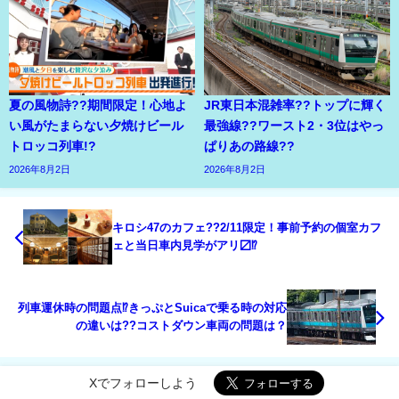
夏の風物詩??期間限定！心地よ
JR東日本混雑率??トップに輝く
い風がたまらない夕焼けビール
最強線??ワースト2・3位はやっ
トロッコ列車!?
ぱりあの路線??
2026年8月2日
2026年8月2日
キロシ47のカフェ??2/11限定！事前予約の個室カフ
ェと当日車内見学がアリ〼⁉
列車運休時の問題点⁉きっぷとSuicaで乗る時の対応
の違いは??コストダウン車両の問題は？
Xでフォローしよう