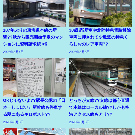
107年ぶりの東海道本線の新
30歳児⁉新車や北陸特急電装解除
駅??秋から販売開始予定のマン
車両に押されて少数派の特急く
ションに資料請求続々⁉
ろしおのレア車両??
2026年8月4日
2026年8月3日
OKじゃないよ??駅長公認の『日
どっちが支線??支線は都心直通
本一しょぼい』新幹線も停車す
で本線はローカル線??しかも空
る駅にあるキロポスト??
港アクセス線もアリ??
2026年8月3日
2026年8月3日