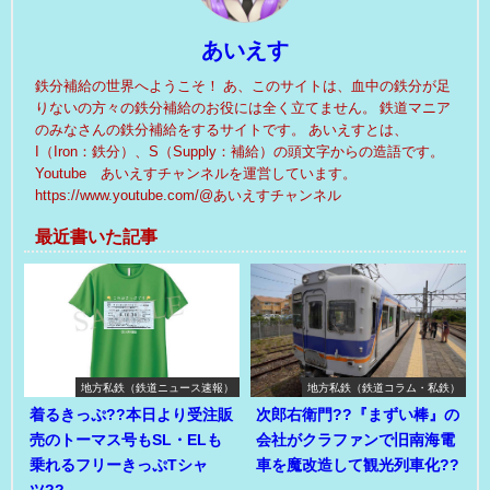
あいえす
鉄分補給の世界へようこそ！ あ、このサイトは、血中の鉄分が足
りないの方々の鉄分補給のお役には全く立てません。 鉄道マニア
のみなさんの鉄分補給をするサイトです。 あいえすとは、
I（Iron：鉄分）、S（Supply：補給）の頭文字からの造語です。
Youtube あいえすチャンネルを運営しています。
https://www.youtube.com/@あいえすチャンネル
最近書いた記事
地方私鉄（鉄道ニュース速報）
地方私鉄（鉄道コラム・私鉄）
着るきっぷ??本日より受注販
次郎右衛門??『まずい棒』の
売のトーマス号もSL・ELも
会社がクラファンで旧南海電
乗れるフリーきっぷTシャ
車を魔改造して観光列車化??
ツ??