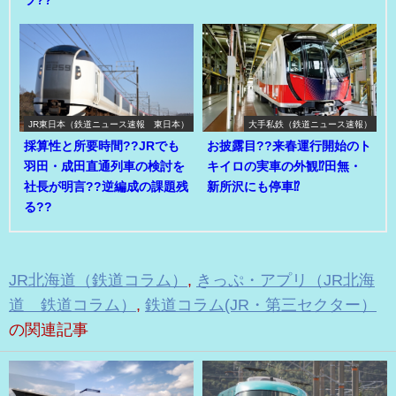
JR東日本（鉄道ニュース速報 東日本）
大手私鉄（鉄道ニュース速報）
採算性と所要時間??JRでも
お披露目??来春運行開始のト
羽田・成田直通列車の検討を
キイロの実車の外観⁉田無・
社長が明言??逆編成の課題残
新所沢にも停車⁉
る??
JR北海道（鉄道コラム）
,
きっぷ・アプリ（JR北海
道 鉄道コラム）
,
鉄道コラム(JR・第三セクター）
の関連記事