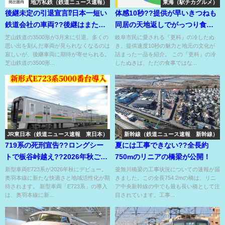
地方私鉄（鉄道ニュース速報）
東海（駅チカグルメ）
後継未定の引退宣言⁉日本一短い
体感10秒??提供が早いきつねも
鉄道会社の車両??後継はまた京
同居の天地返しでがっつり食べ
成のおさがりか？
る冷したぬき??
芝山鉄道の3500形が3月末に引退。多くの
岐阜市民に愛される『更科』の冷したぬ
思い出を刻んだ車両が見られなくなるのは
き。提供速度10秒の魅力と地元の文化が
寂しいが、後継車両に期待が寄せられる。
詰まった一品を紹介。 この『更科』の冷
芝山鉄道の3500形...
したぬきは、ただの食事ではな...
JR東日本（鉄道ニュース速報 東日本）
新幹線（鉄道ニュース速報 新幹線）
719系の死刑宣告??ロングシー
夏には工事できない??全長約
トで板谷峠越え??2026年秋ごろ
750mのリニアの橋梁が公開！
デビュー決定⁉
新型車両E723系が2026年秋にデビュー。
釜無川橋梁の工事状況についての速報が届
奥羽本線に新たな快適さと地域活性化が期
きました。この全長754.2mの橋は、リニ
待されます。 新型車両「E723系」の導入
ア中央新幹線の中でも最も長い橋として注
は、奥羽本線に新...
目されています。工事...