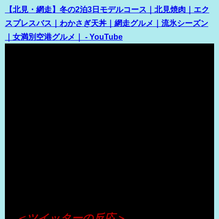
【北見・網走】冬の2泊3日モデルコース｜北見焼肉｜エク
スプレスバス｜わかさぎ天丼｜網走グルメ｜流氷シーズン
｜女満別空港グルメ｜ - YouTube
（出典 Youtube）
＜ツイッターの反応＞