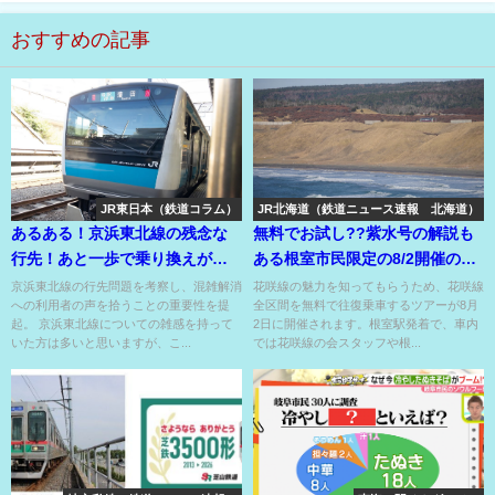
おすすめの記事
JR東日本（鉄道コラム）
JR北海道（鉄道ニュース速報 北海道）
あるある！京浜東北線の残念な
無料でお試し??紫水号の解説も
行先！あと一歩で乗り換えがで
ある根室市民限定の8/2開催の花
きたり目的地に着いたり…
咲線全線試乗ツアー??
京浜東北線の行先問題を考察し、混雑解消
花咲線の魅力を知ってもらうため、花咲線
への利用者の声を拾うことの重要性を提
全区間を無料で往復乗車するツアーが8月
起。 京浜東北線についての雑感を持って
2日に開催されます。根室駅発着で、車内
いた方は多いと思いますが、こ...
では花咲線の会スタッフや根...