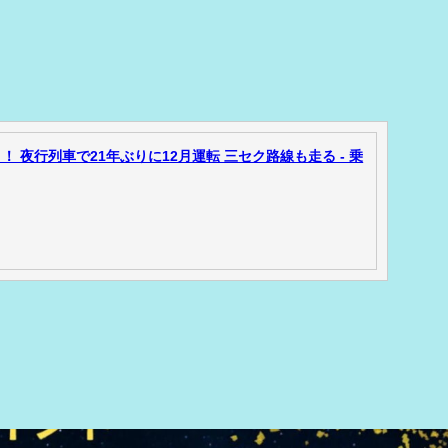
 夜行列車で21年ぶりに12月運転 三セク路線も走る - 乗