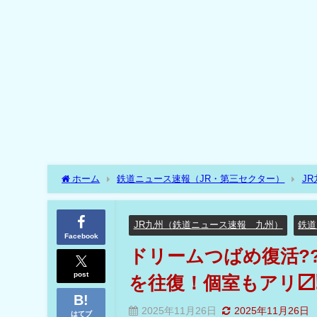
ホーム
鉄道ニュース速報（JR・第三セクター）
J
多と鹿児島中央を往復！個室もアリ〼⁉
JR九州（鉄道ニュース速報 九州）
鉄道
Facebook
ドリームつばめ復活??7
post
を往復！個室もアリ〼
2025年11月26日
2025年11月26日
はてブ