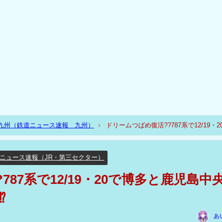
R九州（鉄道ニュース速報 九州）
ドリームつばめ復活??787系で12/19・2
ニュース速報（JR・第三セクター）
87系で12/19・20で博多と鹿児島中
⁉
あ