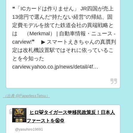
❝「ICカードは作りません」 JR四国が売上
13億円で選んだ“持たない経営”の帰結、固
定費モデルを捨てた鉄道会社の異端戦略と
は （Merkmal） | 自動車情報・ニュース -
carview!❞ ▶ スマートえきちゃんの真贋判
定は改札機設置駅ではそれに依っているこ
とを今知った
carview.yahoo.co.jp/news/detail/4f…
（出典 @PaperlessTetsu）
ヒロ🐯タイガース🫶移民政策反！日本人
ファーストを🤬💢
@yasuhiro19691