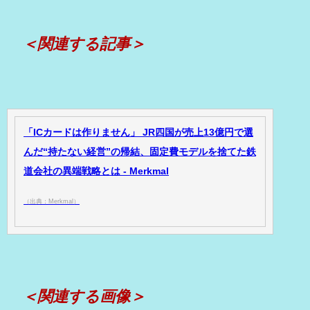
＜関連する記事＞
「ICカードは作りません」 JR四国が売上13億円で選
んだ“持たない経営”の帰結、固定費モデルを捨てた鉄
道会社の異端戦略とは - Merkmal
（出典：Merkmal）
＜関連する画像＞