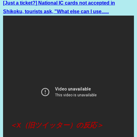
[Just a ticket?] National IC cards not accepted in
Shikoku, tourists ask, "What else can I use......
（出典 Youtube）
＜X（旧ツイッター）の反応＞