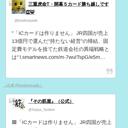
三重虎命T・開幕５カード勝ち越しです
👏🐯
@toratorayade
"「ICカードは作りません」 JR四国が売上
13億円で選んだ“持たない経営”の帰結、固
定費モデルを捨てた鉄道会社の異端戦略と
は" l.smartnews.com/m-7wuITspG/e5m…
（出典 @toratorayade）
『その筋屋』（公式）
@Sujiya_System
🟩「ICカードは作りません」 JR四国が売上