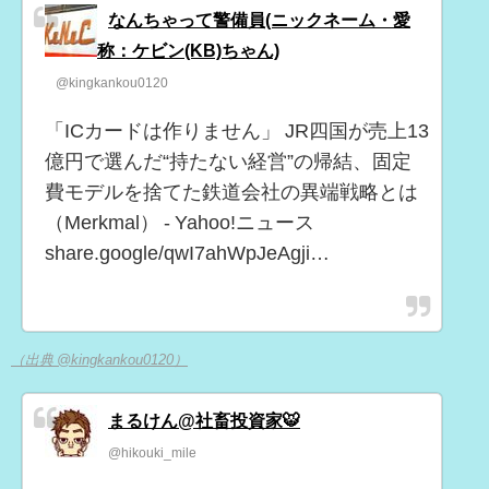
なんちゃって警備員(ニックネーム・愛
称：ケビン(KB)ちゃん)
@kingkankou0120
「ICカードは作りません」 JR四国が売上13
億円で選んだ“持たない経営”の帰結、固定
費モデルを捨てた鉄道会社の異端戦略とは
（Merkmal） - Yahoo!ニュース
share.google/qwI7ahWpJeAgji…
（出典 @kingkankou0120）
まるけん@社畜投資家🐯
@hikouki_mile