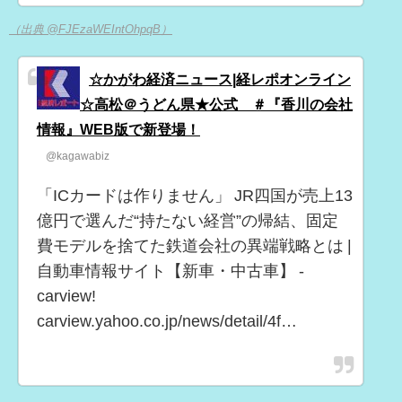
（出典 @FJEzaWEIntOhpqB）
☆かがわ経済ニュース|経レポオンライン
☆高松＠うどん県★公式 ＃『香川の会社
情報』WEB版で新登場！
@kagawabiz
「ICカードは作りません」 JR四国が売上13
億円で選んだ“持たない経営”の帰結、固定
費モデルを捨てた鉄道会社の異端戦略とは |
自動車情報サイト【新車・中古車】 -
carview!
carview.yahoo.co.jp/news/detail/4f…