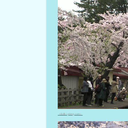
（出典 i.ytimg.com）