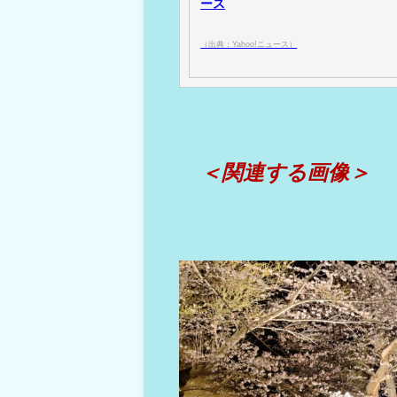
ース
（出典：Yahoo!ニュース）
＜関連する画像＞