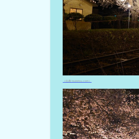
（出典 tsutetsu.com）