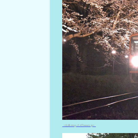
（出典 img.cf.47news.jp）