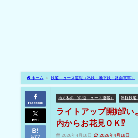
ホーム
鉄道ニュース速報（私鉄・地下鉄・路面電車）
プ開始⁉いよいよ満開！本州最北の桜のトンネル⁉車内からお
地方私鉄（鉄道ニュース速報）
津軽鉄道
Facebook
ライトアップ開始⁉い
post
内からお花見ＯＫ⁉
2026年4月18日
2026年4月18日
はてブ