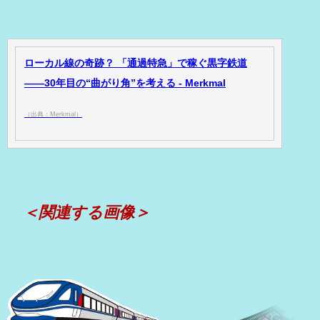
ローカル線の奇跡？ 「通過特急」で稼ぐ黒字鉄道
――30年目の“曲がり角”を考える - Merkmal
（出典：Merkmal）
＜関連する画像＞