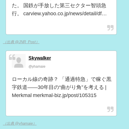
た。 国鉄が手放した第三セクター智頭急
行。 carview.yahoo.co.jp/news/detail/df…
（出典 @JNR_Post）
Skywalker
@yhamaie
ローカル線の奇跡？ 「通過特急」で稼ぐ黒
字鉄道――30年目の“曲がり角”を考える |
Merkmal merkmal-biz.jp/post/105315
（出典 @yhamaie）