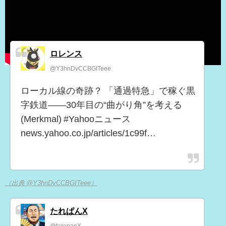
ロレンス
@Y3hnDvCCBGITeee
ローカル線の奇跡？ 「通過特急」で稼ぐ黒
字鉄道――30年目の“曲がり角”を考える
(Merkmal) #Yahooニュース
news.yahoo.co.jp/articles/1c99f…
（出典 @Y3hnDvCCBGITeee）
たれぱんX
@tarepanX