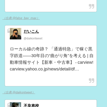
（出典 @false_bay_max）
だいこん
@daikontweet
ローカル線の奇跡？ 「通過特急」で稼ぐ黒
字鉄道――30年目の“曲がり角”を考える | 自
動車情報サイト【新車・中古車】 - carview!
carview.yahoo.co.jp/news/detail/df…
（出典 @daikontweet）
不良将校