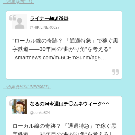
（出典 @281_1）
ライナー🚂🌌🍑🐱
@HIKILINER0627
"ローカル線の奇跡？ 「通過特急」で稼ぐ黒
字鉄道――30年目の“曲がり角”を考える"
l.smartnews.com/m-6CEmSunm/ag5…
（出典 @HIKILINER0627）
なるの⋈今週はチ◯ムネウィーク^ ^
@donko824
ローカル線の奇跡？ 「通過特急」で稼ぐ黒
字鉄道――30年目の“曲がり角”を考える |