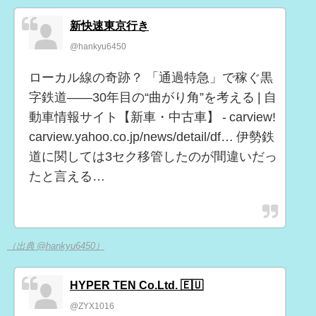
新快速東京行き
@hankyu6450
ローカル線の奇跡？ 「通過特急」で稼ぐ黒
字鉄道――30年目の“曲がり角”を考える | 自
動車情報サイト【新車・中古車】 - carview!
carview.yahoo.co.jp/news/detail/df… 伊勢鉄
道に関しては3セク移管したのが間違いだっ
たと言える…
（出典 @hankyu6450）
HYPER TEN Co.Ltd. 🇪🇺
@ZYX1016