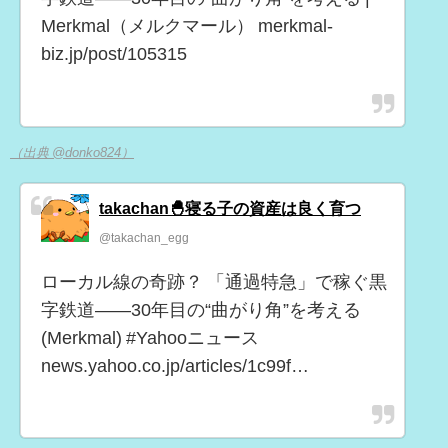
Merkmal（メルクマール） merkmal-
biz.jp/post/105315
（出典 @donko824）
takachan🐣寝る子の資産は良く育つ
@takachan_egg
ローカル線の奇跡？ 「通過特急」で稼ぐ黒
字鉄道――30年目の“曲がり角”を考える
(Merkmal) #Yahooニュース
news.yahoo.co.jp/articles/1c99f…