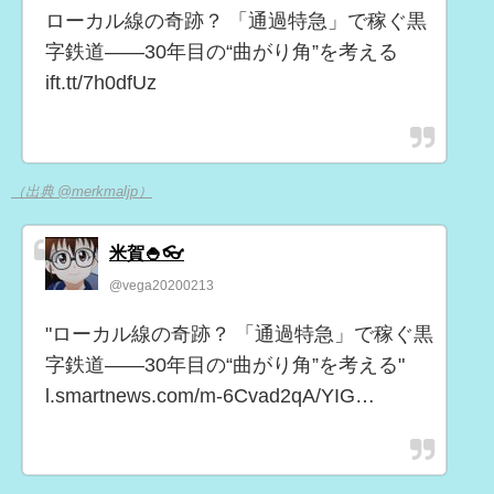
ローカル線の奇跡？ 「通過特急」で稼ぐ黒
字鉄道――30年目の“曲がり角”を考える
ift.tt/7h0dfUz
（出典 @merkmaljp）
米賀🍚👓
@vega20200213
"ローカル線の奇跡？ 「通過特急」で稼ぐ黒
字鉄道――30年目の“曲がり角”を考える"
l.smartnews.com/m-6Cvad2qA/YIG…