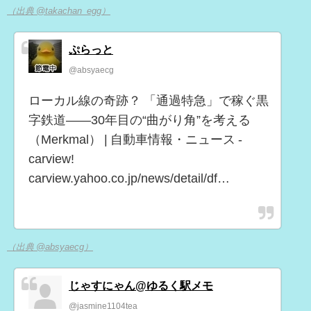
（出典 @takachan_egg）
ぷらっと
@absyaecg
ローカル線の奇跡？ 「通過特急」で稼ぐ黒
字鉄道――30年目の“曲がり角”を考える
（Merkmal） | 自動車情報・ニュース -
carview!
carview.yahoo.co.jp/news/detail/df…
（出典 @absyaecg）
じゃすにゃん@ゆるく駅メモ
@jasmine1104tea