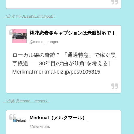
（出典 @FJEzaWEIntOhpqB）
桃花恋者＠キャプションは老眼対応で！
@momo__ranger
ローカル線の奇跡？ 「通過特急」で稼ぐ黒
字鉄道――30年目の“曲がり角”を考える |
Merkmal merkmal-biz.jp/post/105315
（出典 @momo__ranger）
Merkmal（メルクマール）
@merkmaljp