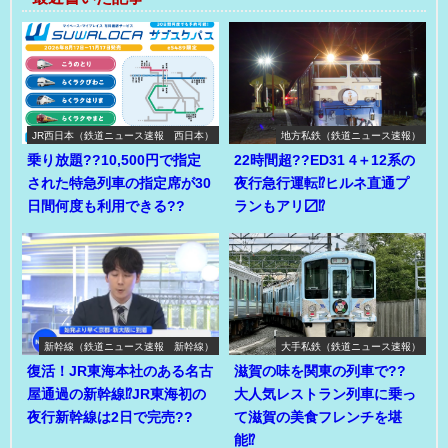
JR西日本（鉄道ニュース速報 西日本）
地方私鉄（鉄道ニュース速報）
乗り放題??10,500円で指定
22時間超??ED31 4＋12系の
された特急列車の指定席が30
夜行急行運転⁉ヒルネ直通プ
日間何度も利用できる??
ランもアリ〼⁉
新幹線（鉄道ニュース速報 新幹線）
大手私鉄（鉄道ニュース速報）
復活！JR東海本社のある名古
滋賀の味を関東の列車で??
屋通過の新幹線⁉JR東海初の
大人気レストラン列車に乗っ
夜行新幹線は2日で完売??
て滋賀の美食フレンチを堪
能⁉