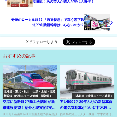
切間近！あの芸人が選んだ歴代入賞作！
奇跡のローカル線?? 「通過特急」で稼ぐ黒字鉄
道??山陰新幹線はいらないのか？
Xでフォローしよう
おすすめの記事
北海道・東北・秋田・山形・上越・北陸
新幹線（鉄道ニュース速報 新幹線）
甘木鉄道（鉄道ニュース速報）
空港に新幹線??商工会議所が新
アレ500?? 20年ぶりの新型車両
線建設要望！意外と現実的⁉実現
の電気気動車がついに甘木鉄道
なるか？
でデビュー⁉
秋田商工会議所が秋田空港直結の新線建設
福岡県の第三セクター鉄道・甘木鉄道は、