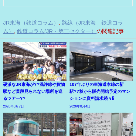
JR東海（鉄道コラム）
,
路線（JR東海 鉄道コラ
ム）
,
鉄道コラム(JR・第三セクター）
の関連記事
硬派なJR東海が??洗浄線や貨物
107年ぶりの東海道本線の新
駅など普段見られない場所を巡
駅??秋から販売開始予定のマン
るツアー??
ションに資料請求続々⁉
2026年8月7日
2026年8月4日