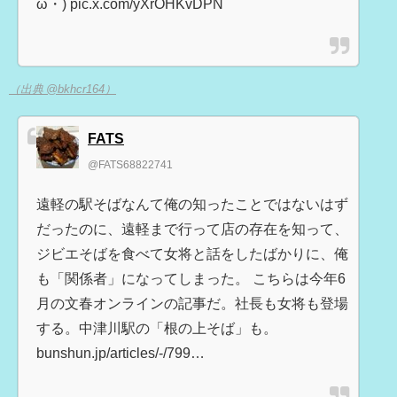
ω・) pic.x.com/yXrOHKvDPN
（出典 @bkhcr164）
FATS
@FATS68822741
遠軽の駅そばなんて俺の知ったことではないはず
だったのに、遠軽まで行って店の存在を知って、
ジビエそばを食べて女将と話をしたばかりに、俺
も「関係者」になってしまった。 こちらは今年6
月の文春オンラインの記事だ。社長も女将も登場
する。中津川駅の「根の上そば」も。
bunshun.jp/articles/-/799…