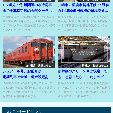
107歳児??引退間近の非冷房車
川崎市に横浜市営地下鉄?? 延伸
両で全車指定席の天然クーラー
含む1500億円規模の越境交通の
体験号??
採算見直しの行方は??
小田急箱根は、2028年1月に引退する箱根
横浜市営地下鉄ブルーラインのあざみ野～
登山電車100形を記念した企画第3弾とし
新百合ヶ丘間延伸計画は、採算性の確保に
て、特別ツアーの実施と記念グッズの発売
向けた事業計画の見直しを進めているた
を発表しました。特別...
め、当初目標としていた203...
JR横断（鉄道コラム）
新幹線（鉄道コラム）
シュプール号、お前もか・・・
新幹線のグリーン車は快適！で
定期列車で全滅！料金設定あり
も…と思ったら！こだまのグリ
のJRの列車種別??
ーン車におトクに乗ろう！
65年間の時刻表の解析を通じて明らかに
新幹線のグリーン車は快適な移動を提供
なる急行と特急の関係性は、単なる数値の
し、特に「ぷらっとこだま」の利用は経済
変化以上の深い意味を持っています。時代
的で魅力的。旅行者にぜひ経験してほしい
背景や社会情勢を考慮する...
選択肢です。 新幹線のグリー...
スポンサードリンク