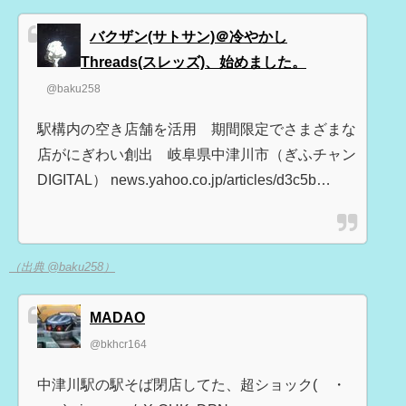
バクザン(サトサン)＠冷やかし
Threads(スレッズ)、始めました。
@baku258
駅構内の空き店舗を活用 期間限定でさまざまな
店がにぎわい創出 岐阜県中津川市（ぎふチャン
DIGITAL） news.yahoo.co.jp/articles/d3c5b…
（出典 @baku258）
MADAO
@bkhcr164
中津川駅の駅そば閉店してた、超ショック(´・