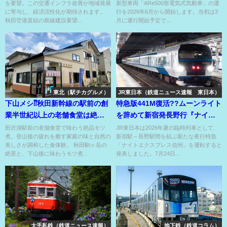
を要望。この交通インフラ改善が地域発展
新型車両「ARe500形電気式気動車」の運
に寄与し、経済活性化が期待されます。
行を2026年6月から開始します。当初は3
秋田空港直結の新線建設要望...
月に運行開始予定で...
東北（駅チカグルメ）
JR東日本（鉄道ニュース速報 東日本）
下山メシ⁇秋田新幹線の駅前の創
特急版441M復活??ムーンライト
業半世紀以上の老舗食堂は絶品
を辞めて新宿発長野行『ナイト
モツ煮が看板メニュー⁇
エクスプレス信州』??
田沢湖駅前の老舗食堂で味わう絶品モツ
JR東日本は2026年夏の臨時列車として、
煮。登山後の疲れを癒す家庭の味と自然の
新宿駅～長野駅間を結ぶ新たな夜行特急
美しさが調和した食体験。 秋田駒ヶ岳の
「ナイトエクスプレス信州」を運転すると
絶景と、下山後に味わうモツ煮...
発表しました。7月24日...
大手私鉄（鉄道ニュース速報）
地下鉄（鉄道コラム）