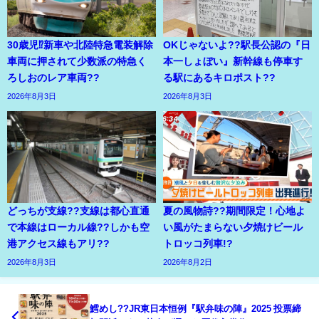
30歳児⁉新車や北陸特急電装解除
OKじゃないよ??駅長公認の『日
車両に押されて少数派の特急く
本一しょぼい』新幹線も停車す
ろしおのレア車両??
る駅にあるキロポスト??
2026年8月3日
2026年8月3日
どっちが支線??支線は都心直通
夏の風物詩??期間限定！心地よ
で本線はローカル線??しかも空
い風がたまらない夕焼けビール
港アクセス線もアリ??
トロッコ列車!?
2026年8月3日
2026年8月2日
鱈めし??JR東日本恒例『駅弁味の陣』2025 投票締