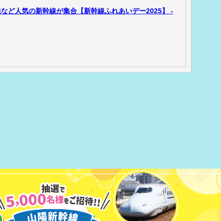
ど人気の新幹線が集合【新幹線ふれあいデー2025】 -