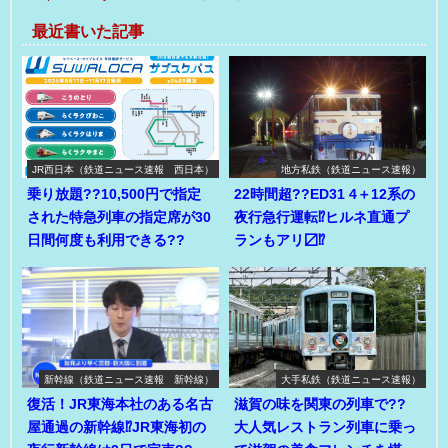
最近書いた記事
JR西日本（鉄道ニュース速報 西日本）
地方私鉄（鉄道ニュース速報）
乗り放題??10,500円で指定
22時間超??ED31 4＋12系の
された特急列車の指定席が30
夜行急行運転⁉ヒルネ直通プ
日間何度も利用できる??
ランもアリ〼⁉
新幹線（鉄道ニュース速報 新幹線）
大手私鉄（鉄道ニュース速報）
復活！JR東海本社のある名古
滋賀の味を関東の列車で??
屋通過の新幹線⁉JR東海初の
大人気レストラン列車に乗っ