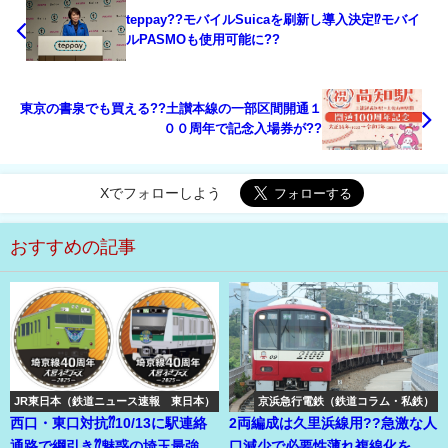
teppay??モバイルSuicaを刷新し導入決定⁉モバイ
ルPASMOも使用可能に??
東京の書泉でも買える??土讃本線の一部区間開通１
００周年で記念入場券が??
Xでフォローしよう
おすすめの記事
JR東日本（鉄道ニュース速報 東日本）
京浜急行電鉄（鉄道コラム・私鉄）
西口・東口対抗⁇10/13に駅連絡
2両編成は久里浜線用??急激な人
通路で綱引き⁇魅惑の埼玉最強の
口減少で必要性薄れ複線化を凍