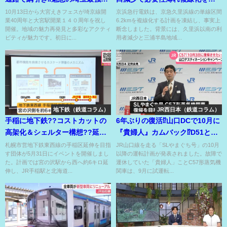
線開業40周年記念バッジ❤
結した京急久里浜線??
10月13日から大宮えきフェスが埼京線開
京浜急行電鉄は、京急久里浜線の単線区間
業40周年と大宮駅開業１４０周年を祝し
6.2kmを複線化する計画を凍結し、事実上
開催。地域の魅力再発見と多彩なアクティ
断念しました。背景には、久里浜以南の利
ビティが魅力です。初日に...
用者減少と三浦半島地域...
地下鉄（鉄道コラム）
JR西日本（鉄道コラム）
手稲に地下鉄??コストカットの
6年ぶりの復活⁉山口DCで10月に
高架化＆シェルター構想??延伸
『貴婦人』カムバック⁉D51との
望む期成会がイベント開催!?
重連ならず⁉
札幌市営地下鉄東西線の手稲区延伸を目指
JR山口線を走る「SLやまぐち号」の10月
す団体が5月31日にイベントを開催しまし
以降の運転計画が発表されました。故障で
た。計画では宮の沢駅から西へ約6キロ延
運休していた「貴婦人」ことC57形蒸気機
伸し、JR手稲駅と北海道...
関車は、9月に試運転...