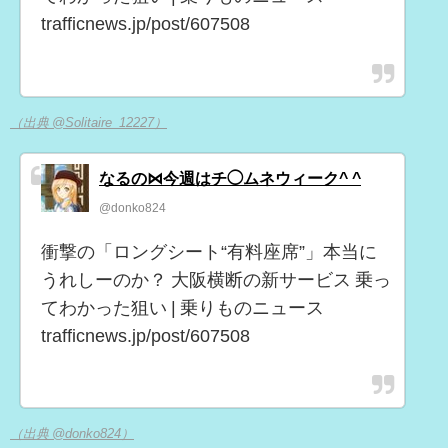
trafficnews.jp/post/607508
（出典 @Solitaire_12227）
なるの⋈今週はチ◯ムネウィーク^ ^
@donko824
衝撃の「ロングシート“有料座席”」本当に
うれしーのか？ 大阪横断の新サービス 乗っ
てわかった狙い | 乗りものニュース
trafficnews.jp/post/607508
（出典 @donko824）