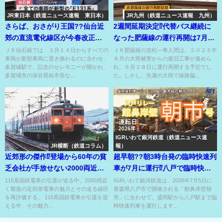
JR東日本（鉄道ニュース速報 東日本）
JR九州（鉄道ニュース速報 九州）
さらば、おさがり王国??仙台近
2週間延期決定⁉代替バス継続に
郊の直流電化線区が今春改正か
なった肥薩線の運行再開は7月中
ら全車新型に移行⁉
旬頃か？
ＪＲ仙石線では、３月１４日からすべての
ＪＲ肥薩線の吉松―隼人間は、２０２５年
車両が新型車両に置き換わるのに合わせ、
８月の大雨被害からの復旧工事が進めら
多賀城駅で、記念のセレモニーが開かれ、
れ、６月２８日に運行再開する予定でし
多賀城市の深谷晃祐市長な...
た。しかし、先週の大雨で線路脇...
IGRいわて銀河鉄道（鉄道ニュース速
JR横断（鉄道コラム）
報）
近郊形の傑作⁉登場から60年の貧
超早朝??朝3時台発の臨時快速列
乏会社が手放せない2000両近い
車が7月に運行⁉八戸で臨時快速
大ファミリーも引退迫る⁉
に接続⁉
115系国鉄電車の引退が迫る中、2000両近
IGRいわて銀河鉄道は、2026年7月5日に
く製造の近郊形電車の魅力とその走る線区
青森県八戸市で開催される「館鼻岸壁朝
を再評価する。 115系国鉄電車が引退を迎
市」に合わせて、盛岡駅から八戸駅まで臨
える中、その魅力...
時快速列車を運行します...