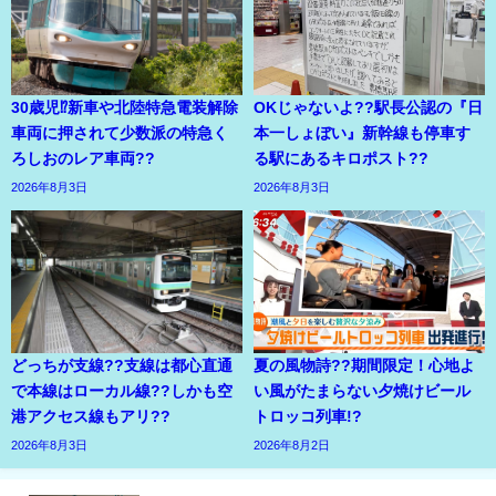
30歳児⁉新車や北陸特急電装解除
OKじゃないよ??駅長公認の『日
車両に押されて少数派の特急く
本一しょぼい』新幹線も停車す
ろしおのレア車両??
る駅にあるキロポスト??
2026年8月3日
2026年8月3日
どっちが支線??支線は都心直通
夏の風物詩??期間限定！心地よ
で本線はローカル線??しかも空
い風がたまらない夕焼けビール
港アクセス線もアリ??
トロッコ列車!?
2026年8月3日
2026年8月2日