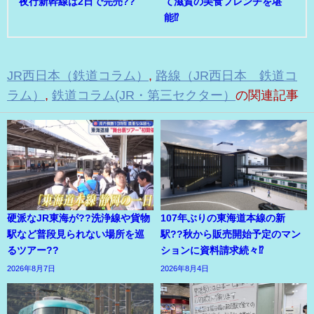
夜行新幹線は2日で完売??
て滋賀の美食フレンチを堪
能⁉
JR西日本（鉄道コラム）
,
路線（JR西日本 鉄道コ
ラム）
,
鉄道コラム(JR・第三セクター）
の関連記事
硬派なJR東海が??洗浄線や貨物
107年ぶりの東海道本線の新
駅など普段見られない場所を巡
駅??秋から販売開始予定のマン
るツアー??
ションに資料請求続々⁉
2026年8月7日
2026年8月4日