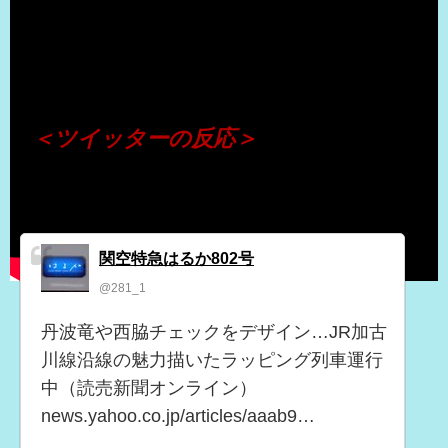
（出典 Youtube）
＜ツイッターの反応＞
関空特急はるか802号
@281_1
丹波竜や西脇チェックをデザイン…JR加古
川線沿線の魅力描いたラッピング列車運行
中（読売新聞オンライン）
news.yahoo.co.jp/articles/aaab9…