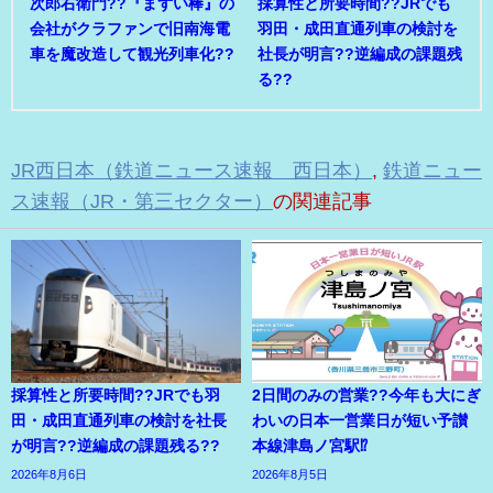
次郎右衛門??『まずい棒』の
採算性と所要時間??JRでも
会社がクラファンで旧南海電
羽田・成田直通列車の検討を
車を魔改造して観光列車化??
社長が明言??逆編成の課題残
る??
JR西日本（鉄道ニュース速報 西日本）
,
鉄道ニュー
ス速報（JR・第三セクター）
の関連記事
採算性と所要時間??JRでも羽
2日間のみの営業??今年も大にぎ
田・成田直通列車の検討を社長
わいの日本一営業日が短い予讃
が明言??逆編成の課題残る??
本線津島ノ宮駅⁉
2026年8月6日
2026年8月5日