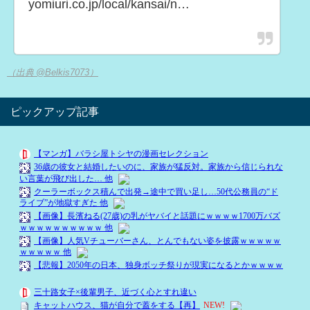
yomiuri.co.jp/local/kansai/n…
（出典 @Belkis7073）
ピックアップ記事