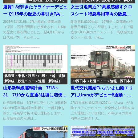
JR北海道（鉄道コラム）
大手私鉄（鉄道コラム・私鉄）
運賃1.8倍⁉きたそライナーデビュ
女王引退間近??高級感醸すクロ
ーで115年の歴史の幕引き⁉兵ど
スシート特急専用車両の阪急
もが夢の跡を追う…
6300系⁉
2026年3月31日にJR北海道の留萌本線
阪急電鉄6300系は、1975年に京都線の特
（深川～石狩沼田間）が廃止され、115年
急専用車両として登場しました。2ドア構
の歴史に幕を閉じました。翌4月1日から
造や2列+2列のクロスシート、高級感のあ
は代替バス「きたそラ...
るシート生地、小石...
北海道・東北・秋田・山形・上越・北陸
新幹線（鉄道ニュース速報 新幹線）
JR西日本（鉄道ニュース速報 西日本）
山形新幹線運転計画 7/18～
世代交代開始⁉いよいよ山陰エリ
31 7/19から直通3往復に増便！
アにUraraがデビュー⁉通勤・通
大半が福島折り返し！運休有！
学をより快適に⁉
山形新幹線は、6/17日に発生した山形新幹
JR西日本の新型車両227系「Urara」が山
線のE8系車両故障の影響で、一部列車を
陰エリアでデビュー。安全性と快適性の向
除き、福島駅で折り返し運転をします。
上で通勤がより便利に。23年ぶりの新車
山形新幹線の7/18日...
両導入に期待！ J...