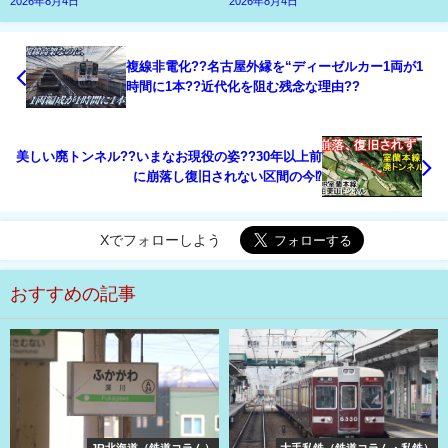
2026年8月4日
2026年8月4日
複線非電化??名古屋外縁を“ディーゼルカー1両が1
時間に1本??近代化を阻む残念な理由??
美しい廃トンネル??いまなお現役の姿??30年以上前
に崩落し復旧されない区間の今⁉
Xでフォローしよう
おすすめの記事