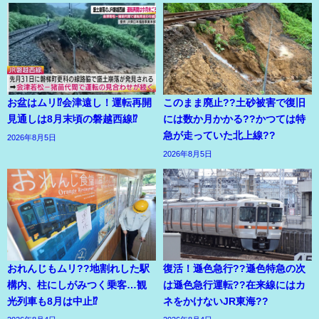
お盆はムリ⁉会津遠し！運転再開
このまま廃止??土砂被害で復旧
見通しは8月末頃の磐越西線⁉
には数か月かかる??かつては特
急が走っていた北上線??
2026年8月5日
2026年8月5日
おれんじもムリ??地割れした駅
復活！遜色急行??遜色特急の次
構内、柱にしがみつく乗客…観
は遜色急行運転??在来線にはカ
光列車も8月は中止⁉
ネをかけないJR東海??