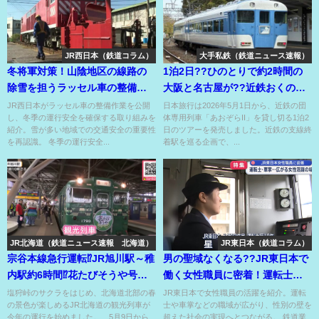
JR西日本（鉄道コラム）
大手私鉄（鉄道ニュース速報）
冬将軍対策！山陰地区の線路の
1泊2日??ひのとりで約2時間の
除雪を担うラッセル車の整備作
大阪と名古屋が??近鉄おくのほ
業を公開!?
そ道と寄り道??
JR西日本がラッセル車の整備作業を公開
日本旅行は2026年5月1日から、近鉄の団
し、冬季の運行安全を確保する取り組みを
体専用列車「あおぞらII」を貸し切る1泊2
紹介。雪が多い地域での交通安全の重要性
日のツアーを発売しました。近鉄の支線終
を再認識。 冬季の運行安全...
着駅を巡る企画で、...
JR北海道（鉄道ニュース速報 北海道）
JR東日本（鉄道コラム）
宗谷本線急行運転⁉JR旭川駅～稚
男の聖域なくなる??JR東日本で
内駅約6時間⁉花たびそうや号運
働く女性職員に密着！運転士・
行スタート！
車掌など 広がる活躍の場⁉
塩狩峠のサクラをはじめ、北海道北部の春
JR東日本で女性職員の活躍を紹介。運転
の景色が楽しめるJR北海道の観光列車が
士や車掌などの職域が広がり、性別の壁を
今年の運行を始めました。 5月9日から
超えた社会の実現へとつながる。 鉄道業