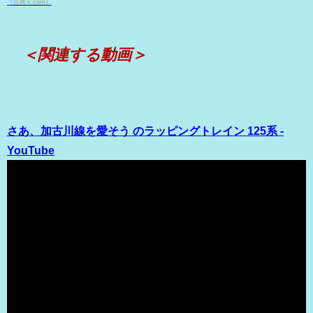
（出典 x.com）
＜関連する動画＞
さあ、加古川線を愛そう のラッピングトレイン 125系 -
YouTube