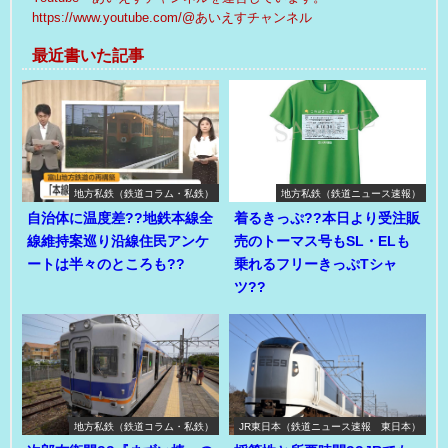
https://www.youtube.com/@あいえすチャンネル
最近書いた記事
地方私鉄（鉄道コラム・私鉄）
地方私鉄（鉄道ニュース速報）
自治体に温度差??地鉄本線全
着るきっぷ??本日より受注販
線維持案巡り沿線住民アンケ
売のトーマス号もSL・ELも
ートは半々のところも??
乗れるフリーきっぷTシャ
ツ??
地方私鉄（鉄道コラム・私鉄）
JR東日本（鉄道ニュース速報 東日本）