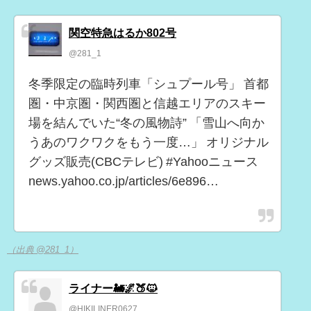
関空特急はるか802号
@281_1
冬季限定の臨時列車「シュプール号」 首都
圏・中京圏・関西圏と信越エリアのスキー
場を結んでいた“冬の風物詩” 「雪山へ向か
うあのワクワクをもう一度…」 オリジナル
グッズ販売(CBCテレビ) #Yahooニュース
news.yahoo.co.jp/articles/6e896…
（出典 @281_1）
ライナー🚂🌌🍑🐱
@HIKILINER0627