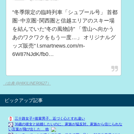
"冬季限定の臨時列車「シュプール号」 首都
圏･中京圏･関西圏と信越エリアのスキー場
を結んでいた“冬の風物詩” 「雪山へ向かう
あのワクワクをもう一度…」 オリジナルグ
ッズ販売" l.smartnews.com/m-
6W87NJdK/fb0…
（出典 @HIKILINER0627）
ピックアップ記事