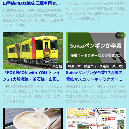
山手線のB31編成 三鷹車両セン
「バス版ドクターイ＊ー」の発売が発表さ
れ、バスファンや模型愛好家の間で話題に
ターへ出場回送⁉
2026年6月29日、中央・総武線各駅停車向
なっています。特に150分の1スケールの
けに転用改造されたE235系「B31編成」が
リアルな点検車両は、コ...
東京総合車両センターを出場し、三鷹車両
センターへ回送...
未分類
JR東日本（鉄道ニュース速報 東日本）
『POKÉMON with YOU トレイ
Suicaペンギンが卒業??四国の
ン』(大船渡線・釜石線・山田
電鉄マスコットキャラクターが
線）
『代役可能』アピール??
「POKÉMONwithYOUトレイン」のリニュ
卒業は悲しいけれど、新しい代役が「大き
ーアルは、鉄道とポケモンのワクワクする
いとこ狙っていくね」と言っているのを見
コラボレーションを一層強くしています。
て思わず笑ってしまいました。こうした軽
どこを見てもピ...
快な反応があるからこそ、...