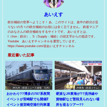
あいえす
鉄分補給の世界へようこそ！ あ、このサイトは、血中の鉄分が足
りないの方々の鉄分補給のお役には全く立てません。 鉄道マニア
のみなさんの鉄分補給をするサイトです。 あいえすとは、
I（Iron：鉄分）、S（Supply：補給）の頭文字からの造語です。
Youtube あいえすチャンネルを運営しています。
https://www.youtube.com/@あいえすチャンネル
最近書いた記事
JR九州（鉄道ニュース速報 九州）
JR東海（鉄道コラム）
おかわり??博多の787系夜間
硬派なJR東海が??洗浄線や
イベントが宮崎駅でも開催⁉
貨物駅など普段見られない場
イベント後宮崎空港行列車運
所を巡るツアー??