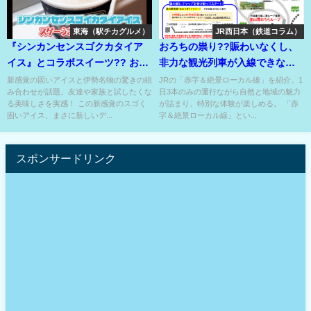
東海（駅チカグルメ）
JR西日本（鉄道コラム）
『シンカンセンスゴクカタイア
おろちの祟り??賑わいなくし、
イス』とコラボスイーツ?? お伊
非力な観光列車が入線できない
勢さまもびっくりの美味しさ??
『赤字＆絶景ローカル線』??
新感覚の固いアイスと伊勢名物の驚きの組
JRの「赤字＆絶景ローカル線」を紹介。1
み合わせが話題。友達や家族と試したくな
日3本のみの運行ながら自然と地域の魅力
る美味しさを実感！ この新感覚のスゴく
が詰まり、特別な体験が楽しめる。 「赤
固いアイス、まさに新しいデ...
字＆絶景ローカル線」とい...
スポンサードリンク