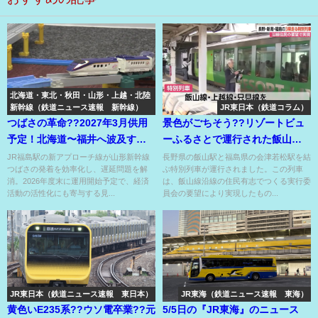
北海道・東北・秋田・山形・上越・北陸
新幹線（鉄道ニュース速報 新幹線）
JR東日本（鉄道コラム）
つばさの革命??2027年3月供用
景色がごちそう??リゾートビュ
予定！北海道〜福井へ波及する
ーふるさとで運行された飯山線
遅延を封じる鍵になるか？
と只見線を直通した列車??
JR福島駅の新アプローチ線が山形新幹線
長野県の飯山駅と福島県の会津若松駅を結
つばさの発着を効率化し、遅延問題を解
ぶ特別列車が運行されました。この列車
消。2026年度末に運用開始予定で、経済
は、飯山線沿線の住民有志でつくる実行委
活動の活性化にも寄与する見...
員会の要望により実現したもの...
JR東日本（鉄道ニュース速報 東日本）
JR東海（鉄道ニュース速報 東海）
黄色いE235系??ウソ電卒業??元
5/5日の『JR東海』のニュース