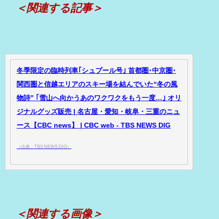
＜関連する記事＞
冬季限定の臨時列車｢シュプール号｣ 首都圏･中京圏･
関西圏と信越エリアのスキー場を結んでいた“冬の風
物詩” ｢雪山へ向かうあのワクワクをもう一度…｣ オリ
ジナルグッズ販売 | 名古屋・愛知・岐阜・三重のニュ
ース【CBC news】 | CBC web - TBS NEWS DIG
（出典：TBS NEWS DIG）
＜関連する画像＞