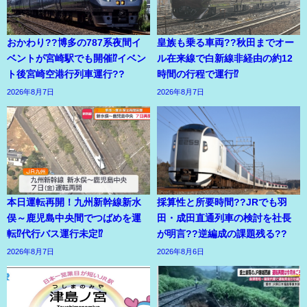
おかわり??博多の787系夜間イ
皇族も乗る車両??秋田までオー
ベントが宮崎駅でも開催⁉イベン
ル在来線で白新線非経由の約12
ト後宮崎空港行列車運行??
時間の行程で運行⁉
2026年8月7日
2026年8月7日
本日運転再開！九州新幹線新水
採算性と所要時間??JRでも羽
俣～鹿児島中央間でつばめを運
田・成田直通列車の検討を社長
転⁉代行バス運行未定⁉
が明言??逆編成の課題残る??
2026年8月7日
2026年8月6日