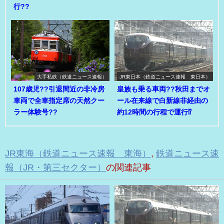
行??
大手私鉄（鉄道ニュース速報）
JR東日本（鉄道ニュース速報 東日本）
107歳児??引退間近の非冷房
皇族も乗る車両??秋田までオ
車両で全車指定席の天然クー
ール在来線で白新線非経由の
ラー体験号??
約12時間の行程で運行⁉
JR東海（鉄道ニュース速報 東海）
,
鉄道ニュース速
報（JR・第三セクター）
の関連記事