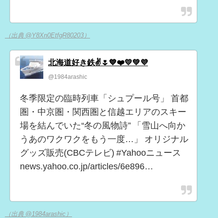
（出典 @Y8Xn0EtfgR80203）
北海道好き鉄✌️🌷💙❤️💛💚💜
@1984arashic
冬季限定の臨時列車「シュプール号」 首都
圏・中京圏・関西圏と信越エリアのスキー
場を結んでいた“冬の風物詩” 「雪山へ向か
うあのワクワクをもう一度…」 オリジナル
グッズ販売(CBCテレビ) #Yahooニュース
news.yahoo.co.jp/articles/6e896…
（出典 @1984arashic）