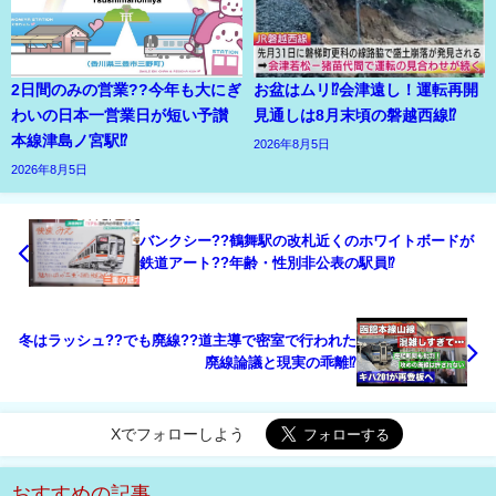
2日間のみの営業??今年も大にぎ
お盆はムリ⁉会津遠し！運転再開
わいの日本一営業日が短い予讃
見通しは8月末頃の磐越西線⁉
本線津島ノ宮駅⁉
2026年8月5日
2026年8月5日
バンクシー??鶴舞駅の改札近くのホワイトボードが
鉄道アート??年齢・性別非公表の駅員⁉
冬はラッシュ??でも廃線??道主導で密室で行われた
廃線論議と現実の乖離⁉
Xでフォローしよう
おすすめの記事