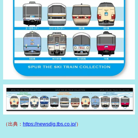
（出典：
https://newsdig.tbs.co.jp/
）