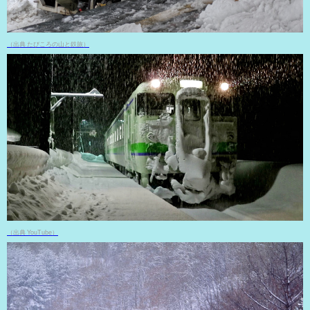
（出典 たびころの山と鉄旅）
（出典 YouTube）