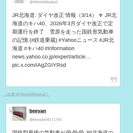
@HitoshiMisaka2
JR北海道: ダイヤ改正 情報（3/14） 🔽 JR北
海道のキハ40、2026年3月ダイヤ改正で定
期運行を終了 雪原を走った国鉄形気動車
の記憶 (#鉄道乗蔵) #Yahooニュース #JR北
海道 #キハ40 #Information
news.yahoo.co.jp/expert/article…
pic.x.com/iAgZGIYRsd
（出典 @HitoshiMisaka2）
beeyan
@beeyan04171743
国鉄型最後の気動車が😭😭😭 JR北海道の