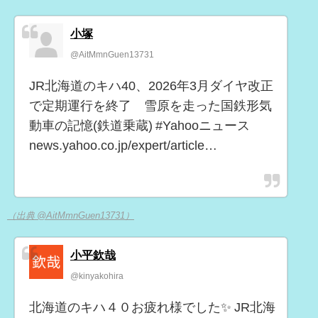
小塚
@AitMmnGuen13731
JR北海道のキハ40、2026年3月ダイヤ改正
で定期運行を終了 雪原を走った国鉄形気
動車の記憶(鉄道乗蔵) #Yahooニュース
news.yahoo.co.jp/expert/article…
（出典 @AitMmnGuen13731）
小平欽哉
@kinyakohira
北海道のキハ４０お疲れ様でした✨ JR北海