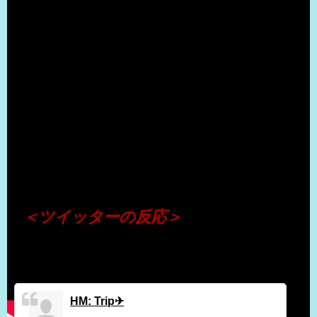
（出典 Youtube）
＜ツイッターの反応＞
HM: Trip✈