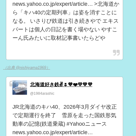
news.yahoo.co.jp/expert/article… >北海道か
ら「キハ40の定期列車」は姿を消すことに
なる。 いさりび鉄道は引き続きやで エキス
パートは個人の日記を書く場やない やすこ
ーん氏みたいに取材記事書いたらどや
（出典 @nishiyama1969）
北海道好き鉄✌️🌷💙❤️💛💚💜
@1984arashic
JR北海道のキハ40、2026年3月ダイヤ改正
で定期運行を終了 雪原を走った国鉄形気
動車の記憶(鉄道乗蔵) #Yahooニュース
news.yahoo.co.jp/expert/article…