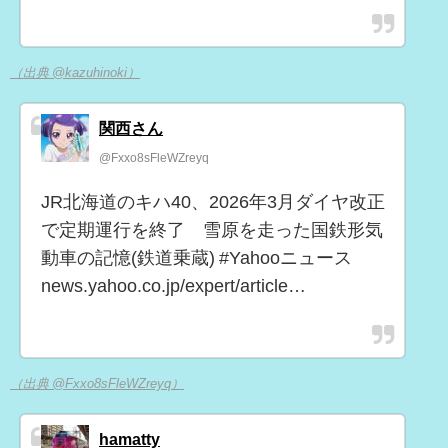
（出典 @kazuhinoki）
関西さん
@Fxxo8sFleWZreyq
JR北海道のキハ40、2026年3月ダイヤ改正
で定期運行を終了 雪原を走った国鉄形気
動車の記憶(鉄道乗蔵) #Yahooニュース
news.yahoo.co.jp/expert/article…
（出典 @Fxxo8sFleWZreyq）
hamatty