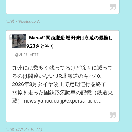
（出典 @Neptunetx2）
Masa@関西鷹党 増田珠は永遠の最推し
9.23さとやく
@VH26_VE77
九州には数多く残ってるけど徐々に減って
るのは間違いない JR北海道のキハ40、
2026年3月ダイヤ改正で定期運行を終了
雪原を走った国鉄形気動車の記憶（鉄道乗
蔵） news.yahoo.co.jp/expert/article…
（出典 @VH26_VE77）