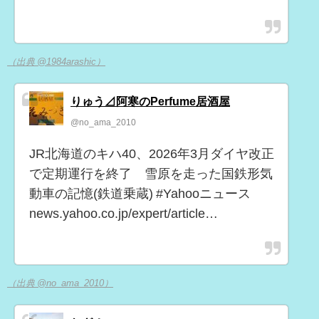
（出典 @1984arashic）
りゅう⊿阿寒のPerfume居酒屋
@no_ama_2010
JR北海道のキハ40、2026年3月ダイヤ改正
で定期運行を終了 雪原を走った国鉄形気
動車の記憶(鉄道乗蔵) #Yahooニュース
news.yahoo.co.jp/expert/article…
（出典 @no_ama_2010）