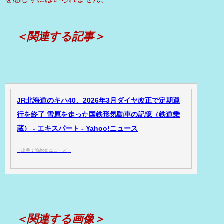
＜関連する記事＞
JR北海道のキハ40、2026年3月ダイヤ改正で定期運
行を終了 雪原を走った国鉄形気動車の記憶（鉄道乗
蔵） - エキスパート - Yahoo!ニュース
（出典：Yahoo!ニュース）
＜関連する画像＞