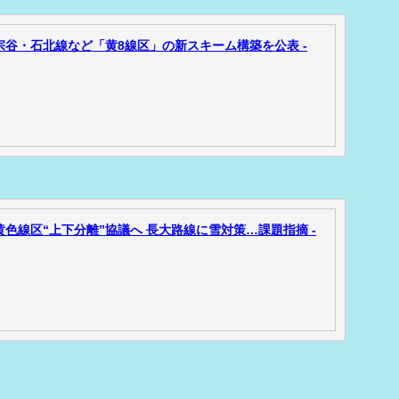
宗谷・石北線など「黄8線区」の新スキーム構築を公表 -
色線区“上下分離”協議へ 長大路線に雪対策…課題指摘 -