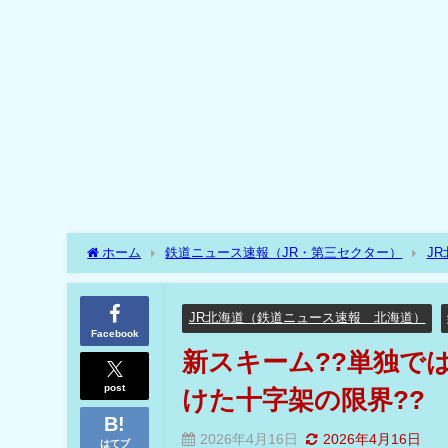
ホーム
鉄道ニュース速報（JR・第三セクター）
J
営化で一企業に押し付けた十字架の限界??
JR北海道（鉄道ニュース速報 北海道）
Facebook
新スキーム??単独で
post
けた十字架の限界??
2026年4月16日
2026年4月16日
はてブ