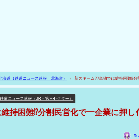
R北海道（鉄道ニュース速報 北海道）
新スキーム??単独では維持困難⁉分
鉄道ニュース速報（JR・第三セクター）
は維持困難⁉分割民営化で一企業に押し
あ