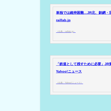
単独では維持困難…JR北、釧網・
raillab.jp
（出典：raillab.jp）
「鉄道として残すために必要」JR黄
Yahoo!ニュース
（出典：Yahoo!ニュース）