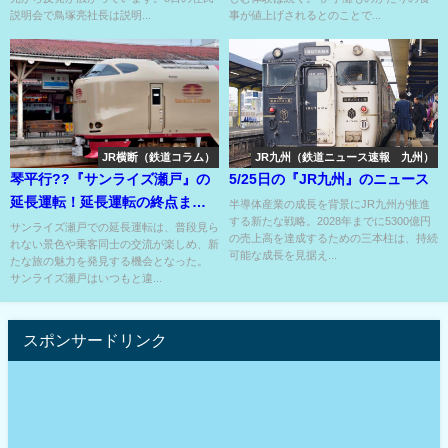
説明会で鳥塚亮社長は説明...
事が値上げされるとのことで...
JR横断（鉄道コラム）
JR九州（鉄道ニュース速報 九州）
琴平行??『サンライズ瀬戸』の
5/25日の『JR九州』のニュース
延長運転！延長運転の終点まで
半導体産業の成長を背景にJR九州が推進
する新たな戦略。2028年までに5300億円
乗ると別世界⁉
サンライズ瀬戸での延長運転は、普段見ら
の売上高を達成するための三本柱は、持続
れない景色や乗客同士の交流が楽しめ、新
可能な成長を見据え...
たな旅の魅力を発見する機会となった。
サンライズ瀬戸はいつもと違...
スポンサードリンク