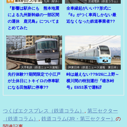
九州（駅弁）
京成電鉄（鉄道コラム）
『影響は駅弁にも 熊本地震
全車縁起がいい??形式に
による九州新幹線の一部区間
『8』がつく車両しかない最
の運休 鹿児島』についてま
近なくなった鉄道事業者??
とめてみた
大手私鉄（鉄道ニュース速報）
JR東日本（鉄道ニュース速報 東日本）
先行体験??期間限定で小江戸
峠は越えない??9/26に上野～
が土休日にトキイロの停車駅
横川間の特別運行『碓氷峠
になる田無駅に停車??
号』E653系で運転⁉
つくばエクスプレス（鉄道コラム）
,
第三セクター
（鉄道コラム）
,
鉄道コラム(JR・第三セクター）
の
関連記事