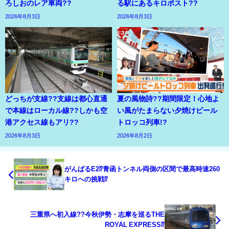
ろしおのレア車両??
る駅にあるキロポスト??
2026年8月3日
2026年8月3日
どっちが支線??支線は都心直通
夏の風物詩??期間限定！心地よ
で本線はローカル線??しかも空
い風がたまらない夕焼けビール
港アクセス線もアリ??
トロッコ列車!?
2026年8月3日
2026年8月2日
がんばるE2⁉青函トンネル両側の区間で最高時速260
キロへの挑戦⁉
三重県へ初入線??今秋伊勢・志摩を巡るTHE
ROYAL EXPRESS⁉