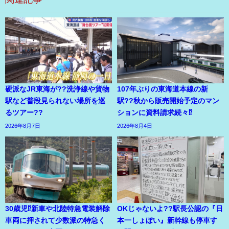
硬派なJR東海が??洗浄線や貨物
107年ぶりの東海道本線の新
駅など普段見られない場所を巡
駅??秋から販売開始予定のマン
るツアー??
ションに資料請求続々⁉
2026年8月7日
2026年8月4日
30歳児⁉新車や北陸特急電装解除
OKじゃないよ??駅長公認の『日
車両に押されて少数派の特急く
本一しょぼい』新幹線も停車す