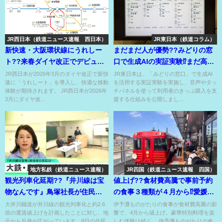
JR西日本（鉄道ニュース速報 西日本）
JR東日本（鉄道コラム）
新快速・大阪環状線にうれしー
まだまだ人が優勢??みどりの窓
ト??来春ダイヤ改正でデビュ
口で生成AIの実証実験⁉まだ高い
ー！気になるAシートの増備計
本格導入の壁??
JR西日本が2026年3月のダイヤ改正で新快
JR東日本は、「みどりの窓口」で生成AI
速に「うれしート」を導入し、快適な移動
を活用する実証実験を実施し、音声やタッ
画⁉
体験が期待されます。 JR西日本が2026年
チパネルを使って利用者のきっぷ購入を支
3月にダイヤ改...
援する仕組みを公開しまし...
地方私鉄（鉄道ニュース速報）
JR四国（鉄道ニュース速報 四国）
観光列車化延期??『井川線は宝
値上げ??食材費高騰で事前予約
物なんです』鳥塚社長が住民説
の食事３種類が４月から⁉愛媛の
明会で陳謝⁉
ＪＲ人気観光列車で⁉
大井川鐵道が井川線の観光列車化と約2.6
伊予灘ものがたりの食事が食材費高騰の影
倍の運賃値上げを計画したことに対し、地
響で、4月から値上げ。豪華特別料理を楽
元から反発が広がっています。8日の住民
しむ体験は続く。 伊予灘ものがたりの食