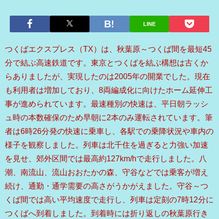
LINE
つくばエクスプレス（TX）は、秋葉原～つくば間を最短45
分で結ぶ高速鉄道です。東京とつくばを結ぶ構想は古くか
らありましたが、実現したのは2005年の開業でした。現在
も利用者は増加しており、8両編成化に向けたホーム延伸工
事が進められています。最速種別の快速は、平日朝ラッシ
ュ時の本数確保のため早朝に2本のみ運転されています。筆
者は6時26分発の快速に乗車し、各駅での乗降状況や車内の
様子を観察しました。列車は北千住を過ぎると力強い加速
を見せ、郊外区間では最高約127km/hで走行しました。八
潮、南流山、流山おおたかの森、守谷などでは乗客が増え
続け、通勤・通学需要の高さがうかがえました。守谷～つ
くば間では高い平均速度で走行し、列車は定刻の7時12分に
つくばへ到着しました。到着時には折り返しの秋葉原行き