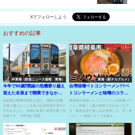
Xでフォローしよう
おすすめの記事
JR東海（鉄道ニュース速報 東海）
東海（駅チカグルメ）
今年で90歳⁉廃線の危機乗り越え
台湾味噌ベトコンラーメン??ベ
迎えた名張まで開業できなかっ
トコンラーメンと味噌のコラ
た長い歴史⁉
ボ??ご飯無料でおかわりOK??
名松線が開業90周年を迎え、廃線の危機
東海地方名物ベトコンラーメンの味噌バー
を乗り越えたことを祝う記念列車出発式が
ジョン登場！ご飯が無料でおかわりもで
行われました。地域の未来に希望を繋ぐ出
き、家族全員で楽しめる美味しさ。早く食
来事です。 90年前に開業...
べたい！ 味噌とタッグを組ん...