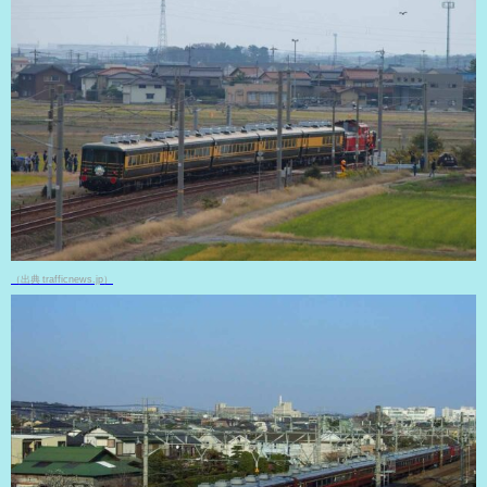
（出典 trafficnews.jp）