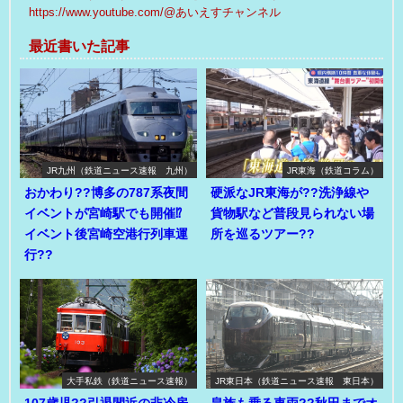
https://www.youtube.com/@あいえすチャンネル
最近書いた記事
JR九州（鉄道ニュース速報 九州）
JR東海（鉄道コラム）
おかわり??博多の787系夜間
硬派なJR東海が??洗浄線や
イベントが宮崎駅でも開催⁉
貨物駅など普段見られない場
イベント後宮崎空港行列車運
所を巡るツアー??
行??
大手私鉄（鉄道ニュース速報）
JR東日本（鉄道ニュース速報 東日本）
107歳児??引退間近の非冷房
皇族も乗る車両??秋田までオ