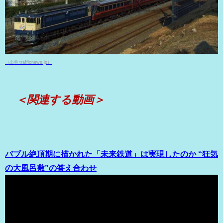
（出典 trafficnews.jp）
＜関連する動画＞
バブル絶頂期に描かれた「未来鉄道」は実現したのか “狂気
の大風呂敷”の答え合わせ