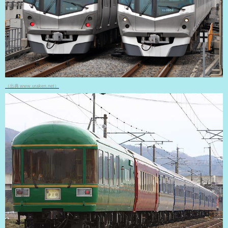
（出典 www.uraken.net）