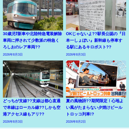
30歳児⁉新車や北陸特急電装解除
OKじゃないよ??駅長公認の『日
車両に押されて少数派の特急く
本一しょぼい』新幹線も停車す
ろしおのレア車両??
る駅にあるキロポスト??
2026年8月3日
2026年8月3日
どっちが支線??支線は都心直通
夏の風物詩??期間限定！心地よ
で本線はローカル線??しかも空
い風がたまらない夕焼けビール
港アクセス線もアリ??
トロッコ列車!?
2026年8月3日
2026年8月2日