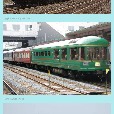
（出典 www.torepa21.com）
（出典 trafficnews.jp）