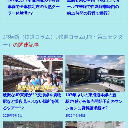
車両で全車指定席の天然クー
ール在来線で白新線非経由の
ラー体験号??
約12時間の行程で運行⁉
JR横断（鉄道コラム）
,
鉄道コラム(JR・第三セクタ
ー）
の関連記事
硬派なJR東海が??洗浄線や貨物
107年ぶりの東海道本線の新
駅など普段見られない場所を巡
駅??秋から販売開始予定のマン
るツアー??
ションに資料請求続々⁉
2026年8月7日
2026年8月4日