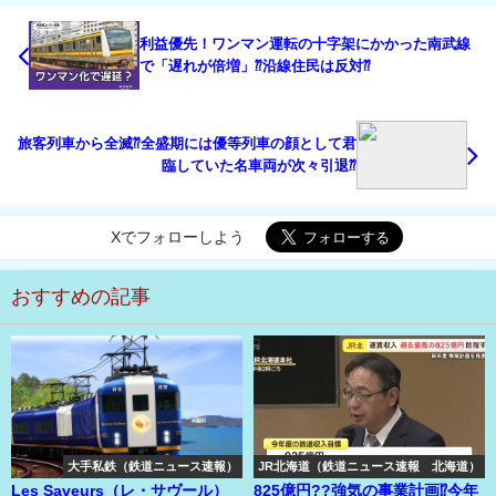
利益優先！ワンマン運転の十字架にかかった南武線
で「遅れが倍増」⁇沿線住民は反対⁇
旅客列車から全滅⁇全盛期には優等列車の顔として君
臨していた名車両が次々引退⁇
Xでフォローしよう
おすすめの記事
大手私鉄（鉄道ニュース速報）
JR北海道（鉄道ニュース速報 北海道）
Les Saveurs（レ・サヴール）
825億円??強気の事業計画⁉今年