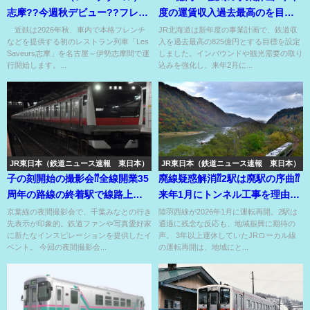
志摩??今週秋デビュー??フレン
度の運賃収入過去最高のを目指
チを列車内で楽しめる??
すJR北海道⁉
近鉄は2026年秋、車内で本格フレンチ
JR北海道は新年度の事業計画で、鉄道収
などを提供する初のレストラン列車「Les
入を過去最高の825億円とする目標を設定
Saveurs志摩」を名古屋～伊勢志摩間で運
しました。インバウンドや観光需要の取り
行開始します。...
込みを強化し、来年2月に...
JR東日本（鉄道ニュース速報 東日本）
JR東日本（鉄道ニュース速報 東日本）
子の刻開始の撮影会⁇全線開業35
廃線疑惑解消⁇2駅は廃駅の序曲⁇
周年の路線の終着駅で線路上か
来年1月にトンネル工事を理由に
らの撮影もOK??
運休のあの路線が復活⁇
京葉線の夜間撮影会で、千葉みなとの行き
陸羽西線が2026年1月に運転再開。2駅は
先表示が印象的。鉄道ファンや写真愛好家
通過に残念な反応も、地域振興に期待の
に新たなインスピレーションを提供したイ
声。 3年以上運休していたJRローカル線
ベント。 今回の夜間撮影会...
の運転再開は、地域にと...