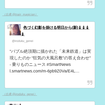
（出典 @train_magician）
色づく幻影を掛ける明日から(新)💉💉💉
💉
@iroduku_genei
"バブル絶頂期に描かれた「未来鉄道」は実
現したのか “狂気の大風呂敷”の答え合わせ"
- 乗りものニュース #SmartNews
l.smartnews.com/m-6pb9Z0Va/E4L…
（出典 @iroduku_genei）