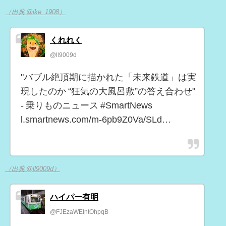
（出典 @ike_1908）
くれれく
@ll9009d
"バブル絶頂期に描かれた「未来鉄道」は実
現したのか “狂気の大風呂敷”の答え合わせ"
- 乗りものニュース #SmartNews
l.smartnews.com/m-6pb9Z0Va/SLd…
（出典 @ll9009d）
ハイパー有明
@FJEzaWEIntOhpqB