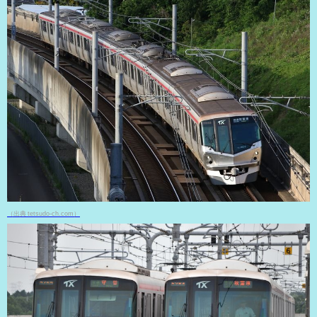
（出典 tetsudo-ch.com）