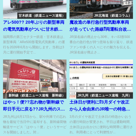
甘木鉄道（鉄道ニュース速報）
JR北海道（鉄道コラム）
アレ500?? 20年ぶりの新型車両
魔改造の単行急行型気動車車両
の電気気動車がついに甘木鉄道
が走っていた路線⁇両運転台改造
でデビュー⁉
車と新幹線座席交換車⁇
福岡県の第三セクター鉄道・甘木鉄道は、
JR深名線の廃止から30年。キハ53形500
新型車両「ARe500形電気式気動車」の運
番台の急行色が持つ意味を振り返り、鉄道
行を2026年6月から開始します。当初は3
ファンや多くの人々にその魅力を伝える。
月に運行開始予定で...
JR深名線が廃止さ...
新幹線（鉄道ニュース速報 新幹線）
JR九州（鉄道ニュース速報 九州）
はやっ！便??忘れ物が新幹線で
土休日が便利に⁉3月ダイヤ改正
即日手元に戻る??JR九州のスピ
から人命由来のJR唯一の特急が
ード返却サービス開始⁉
お出かけに便利な時間帯に⁉
JR九州は6月17日から、駅や列車での忘れ
3月のダイヤ改正で土休日の特急かいおう
物を最短で当日中に返却する、新幹線荷物
の運行時刻が変更され、平日は通勤時間、
輸送サービス「はやっ！便」というサービ
土休日はお出かけに便利な時間帯に運行さ
スを開始しました。対...
れ、利用者にとって利便性が...