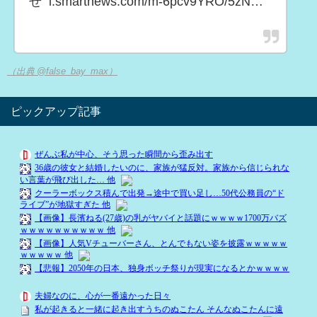
せ" l.smartnews.com/m-6pcv9YRO/5zN…
（出典 @false_bay_max）
ピックアップ記事