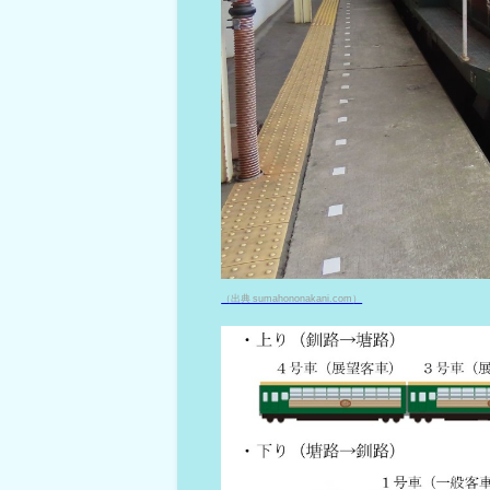
（出典 sumahononakani.com）