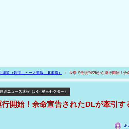
R北海道（鉄道ニュース速報 北海道）
今季で最後⁉4/25から運行開始！余
鉄道ニュース速報（JR・第三セクター）
ら運行開始！余命宣告されたDLが牽引す
あ