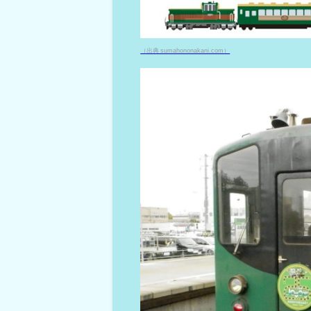
（出典 sumahononakani.com）