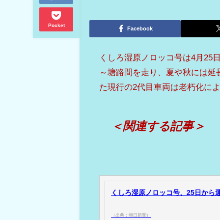
Pocket
Facebook
くしろ湿原ノロッコ号
は4月2
～塘路間を走り、夏や秋には延長
た現行の2代目車両は老朽化に
＜関連する記事＞
くしろ湿原ノロッコ号、25日から運行
（出典：朝日新聞）