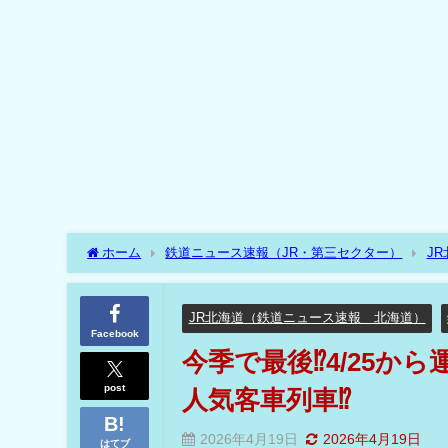
ホーム
鉄道ニュース速報（JR・第三セクター）
J
告されたDLが牽引する人気客車列車⁉
JR北海道（鉄道ニュース速報 北海道）
Facebook
今季で最後⁉4/25か
post
人気客車列車⁉
2026年4月19日
2026年4月19日
はてブ