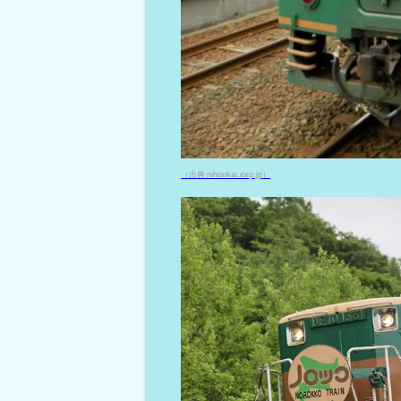
（出典 nihonkai.exp.jp）