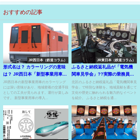
おすすめの記事
JR西日本（鉄道コラム）
JR東日本（鉄道コラム）
形式名は？ カラーリングの意味
ふるさと納税返礼品が「電気機
は？ JR西日本「新型事業用車」
関車見学会」??実際の乗務員の
に迫る！
シミュレーター体験もできる??
JR西日本の新型事業用車のカラーリング
北区のふるさと納税返礼品「電気機関車見
には深い意味があり、地域密着の交通手段
学会」で特別な体験を。地域貢献を通じて
としての工夫が見られます。運行が楽しみ
文化や歴史に触れられる魅力的なイベント
です。 新型事業用車の導入...
を紹介。 ふるさと納税を通...