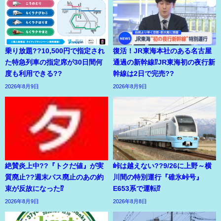
乗り放題??10,500円で指定され
復活！JR東海本社のある名古屋
た特急列車の指定席が30日間何
通過の新幹線⁉JR東海初の夜行新
度も利用できる??
幹線は2日で完売??
2026年8月9日
2026年8月9日
絶賛炎上中??『トクだ値』が実
峠は越えない??9/26に上野～横
質廃止??週末パス廃止のあの約
川間の特別運行『碓氷峠号』
束が反故になった⁉
E653系で運転⁉
2026年8月9日
2026年8月8日