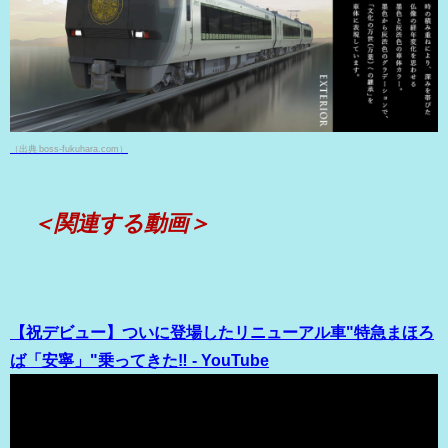
（出典 boss-fukuhara.com）
＜関連する動画＞
【祝デビュー】ついに登場したリニューアル車"特急まほろ
ば「安寧」"乗ってきた‼︎ - YouTube