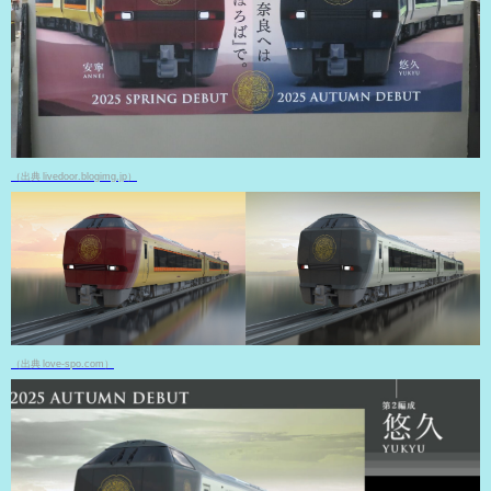
（出典 livedoor.blogimg.jp）
（出典 love-spo.com）