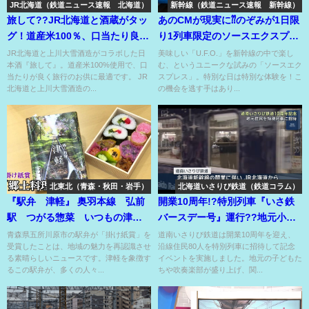
JR北海道（鉄道ニュース速報 北海道）
新幹線（鉄道ニュース速報 新幹線）
旅して??JR北海道と酒蔵がタッ
あのCMが現実に⁇のぞみが1日限
グ！道産米100％、口当たり良
り1列車限定のソースエクスプレ
く、どの食べ物にも合う⁉
ス⁇
JR北海道と上川大雪酒造がコラボした日
美味しい「U.F.O.」を新幹線の中で楽し
本酒『旅して』。道産米100%使用で、口
む、というユニークな試みの「ソースエク
当たりが良く旅行のお供に最適です。 JR
スプレス」。特別な日は特別な体験を！こ
北海道と上川大雪酒造の...
の機会を逃す手はあり...
北東北（青森・秋田・岩手）
北海道いさりび鉄道（鉄道コラム）
『駅弁 津軽』 奥羽本線 弘前
開業10周年!?特別列車『いさ鉄
駅 つがる惣菜 いつもの津軽
バースデー号』運行??地元小中
の芦野公園の春を掛け紙に！
学生が吹奏楽で祝福⁉
青森県五所川原市の駅弁が「掛け紙賞」を
道南いさりび鉄道は開業10周年を迎え、
受賞したことは、地域の魅力を再認識させ
沿線住民80人を特別列車に招待して記念
る素晴らしいニュースです。津軽を象徴す
イベントを実施しました。地元の子どもた
るこの駅弁が、多くの人々...
ちや吹奏楽部が盛り上げ、関...