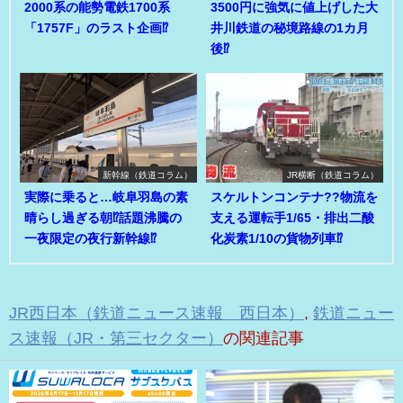
2000系の能勢電鉄1700系
3500円に強気に値上げした大
「1757F」のラスト企画⁉
井川鉄道の秘境路線の1カ月
後⁉
新幹線（鉄道コラム）
JR横断（鉄道コラム）
実際に乗ると…岐阜羽島の素
スケルトンコンテナ??物流を
晴らし過ぎる朝⁉話題沸騰の
支える運転手1/65・排出二酸
一夜限定の夜行新幹線⁉
化炭素1/10の貨物列車⁉
JR西日本（鉄道ニュース速報 西日本）
,
鉄道ニュー
ス速報（JR・第三セクター）
の関連記事