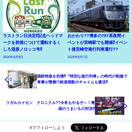
ラストラン日決定⁉記念ヘッドマ
おかわり??博多の787系夜間イ
ークを前後につけて運転するく
ベントが宮崎駅でも開催⁉イベン
しろ湿原ノロッコ号⁉
ト後宮崎空港行列車運行??
2026年8月8日
2026年8月7日
国鉄特急を彷彿⁇『特別な急行列車』の時代の制服で
車掌が乗務!?鉄道唱歌のチャイムも復活⁇
ツガルカイセン クロニクル??今冬もやるぞ～！青
函のうまいもの対決⁇
Xでフォローしよう