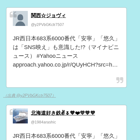
関西☆ジョヴィ
@y2PVbGKctr7507
JR西日本683系6000番代「安寧」「悠久」
は「SNS映え」も意識した!?（マイナビニ
ュース） #Yahooニュース
approach.yahoo.co.jp/r/QUyHCH?src=h…
（出典 @y2PVbGKctr7507）
北海道好き鉄✌️🌷💙❤️💛💚💜
@1984arashic
JR西日本683系6000番代「安寧」「悠久」