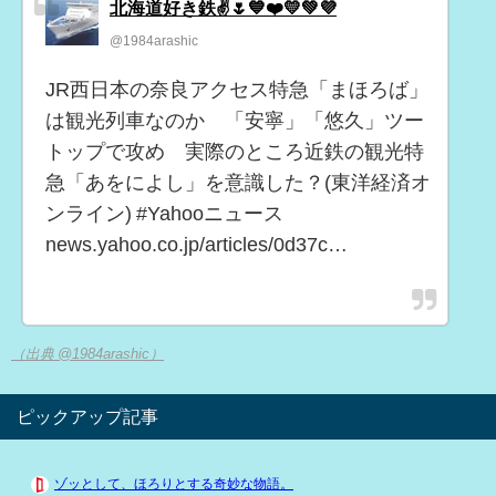
北海道好き鉄✌️🌷💙❤️💛💚💜
@1984arashic
JR西日本の奈良アクセス特急「まほろば」
は観光列車なのか 「安寧」「悠久」ツー
トップで攻め 実際のところ近鉄の観光特
急「あをによし」を意識した？(東洋経済オ
ンライン) #Yahooニュース
news.yahoo.co.jp/articles/0d37c…
（出典 @1984arashic）
ピックアップ記事