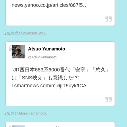
news.yahoo.co.jp/articles/887f5…
（出典 @shinkansen_ex）
Atsuo Yamamoto
@AtsuoYamamoto
"JR西日本683系6000番代「安寧」「悠久」
は「SNS映え」も意識した!?"
l.smartnews.com/m-6jIT5uyk/tCA…
（出典 @AtsuoYamamoto）