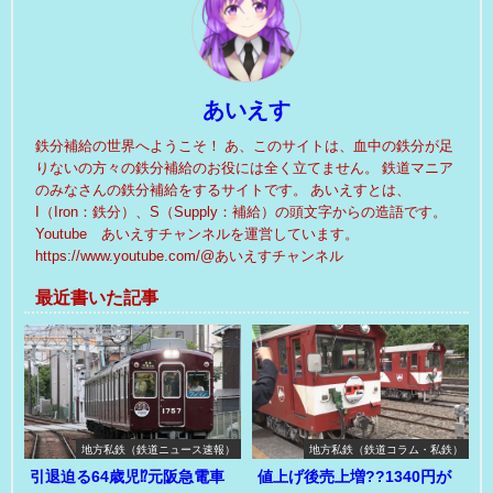
あいえす
鉄分補給の世界へようこそ！ あ、このサイトは、血中の鉄分が足
りないの方々の鉄分補給のお役には全く立てません。 鉄道マニア
のみなさんの鉄分補給をするサイトです。 あいえすとは、
I（Iron：鉄分）、S（Supply：補給）の頭文字からの造語です。
Youtube あいえすチャンネルを運営しています。
https://www.youtube.com/@あいえすチャンネル
最近書いた記事
地方私鉄（鉄道ニュース速報）
地方私鉄（鉄道コラム・私鉄）
引退迫る64歳児⁉元阪急電車
値上げ後売上増??1340円が