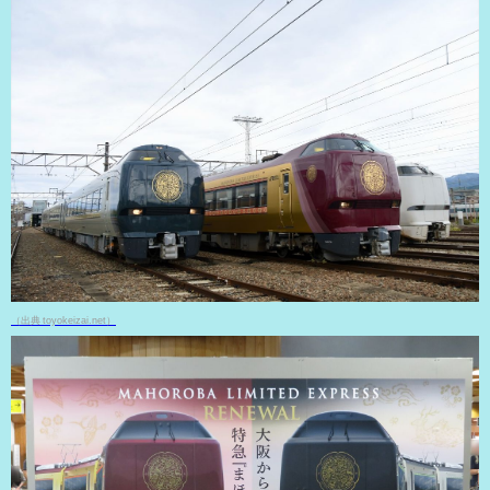
（出典 toyokeizai.net）