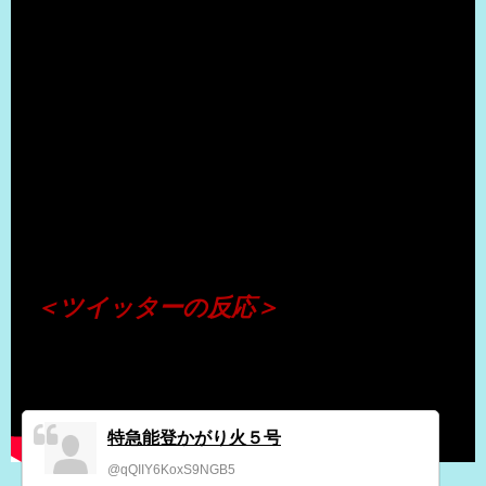
（出典 Youtube）
＜ツイッターの反応＞
特急能登かがり火５号
@qQIIY6KoxS9NGB5