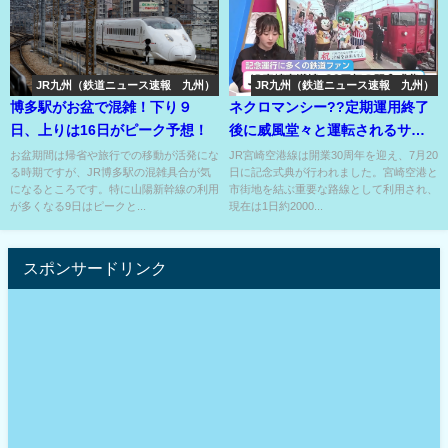
JR九州（鉄道ニュース速報 九州）
JR九州（鉄道ニュース速報 九州）
博多駅がお盆で混雑！下り９
ネクロマンシー??定期運用終了
日、上りは16日がピーク予想！
後に威風堂々と運転されるサン
シャイン宮崎713系??
お盆期間は帰省や旅行での移動が活発にな
JR宮崎空港線は開業30周年を迎え、7月20
る時期ですが、JR博多駅の混雑具合が気
日に記念式典が行われました。宮崎空港と
になるところです。特に山陽新幹線の利用
市街地を結ぶ重要な路線として利用され、
が多くなる9日はピークと...
現在は1日約2000...
スポンサードリンク