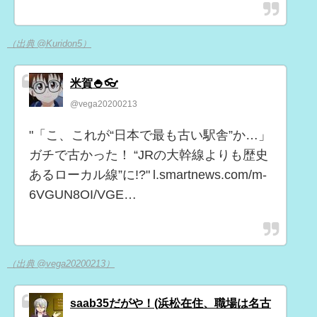
（出典 @Kuridon5）
米賀🍚👓
@vega20200213
"「こ、これが“日本で最も古い駅舎”か…」
ガチで古かった！ “JRの大幹線よりも歴史
あるローカル線”に!?" l.smartnews.com/m-
6VGUN8OI/VGE…
（出典 @vega20200213）
saab35だがや！(浜松在住、職場は名古