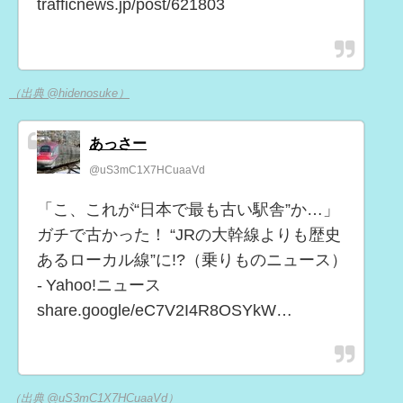
trafficnews.jp/post/621803
（出典 @hidenosuke）
あっさー
@uS3mC1X7HCuaaVd
「こ、これが“日本で最も古い駅舎”か…」
ガチで古かった！ “JRの大幹線よりも歴史
あるローカル線”に!?（乗りものニュース）
- Yahoo!ニュース
share.google/eC7V2I4R8OSYkW…
（出典 @uS3mC1X7HCuaaVd）