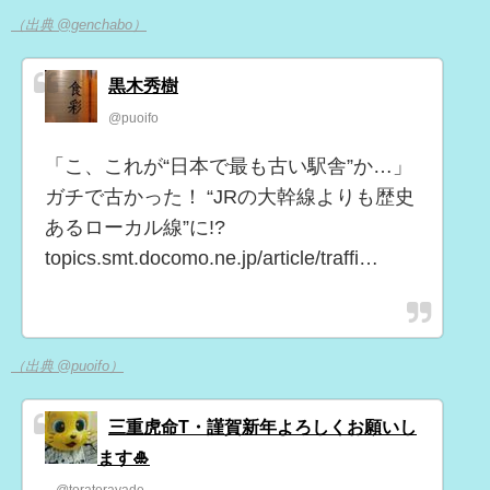
（出典 @genchabo）
黒木秀樹
@puoifo
「こ、これが“日本で最も古い駅舎”か…」
ガチで古かった！ “JRの大幹線よりも歴史
あるローカル線”に!?
topics.smt.docomo.ne.jp/article/traffi…
（出典 @puoifo）
三重虎命T・謹賀新年よろしくお願いし
ます🎍
@toratorayade