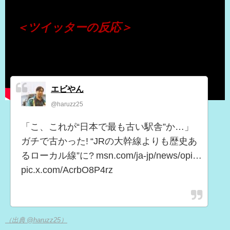
＜ツイッターの反応＞
エビやん
@haruzz25
「こ、これが“日本で最も古い駅舎”か…」
ガチで古かった! “JRの大幹線よりも歴史あ
るローカル線”に? msn.com/ja-jp/news/opi…
pic.x.com/AcrbO8P4rz
（出典 @haruzz25）