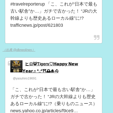
#travelreporterup 「こ、これが“日本で最も
古い駅舎”か…」ガチで古かった！ “JRの大
幹線よりも歴史あるローカル線”に!?
trafficnews.jp/post/621803
（出典 @dbneolines）
ヒロ🐯Tigers♡𝗛𝗮𝗽𝗽𝘆 𝗡𝗲𝘄
𝗬𝗲𝗮𝗿♬︎*.:*⛩🌅🎍🐴
@yasuhiro19691
「こ、これが“日本で最も古い駅舎”か…」
ガチで古かった！ “JRの大幹線よりも歴史
あるローカル線”に!?（乗りものニュース）
news.yahoo.co.jp/articles/f9ce9…