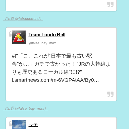
（出典 @tetsudotrend）
Team Londo Bell
@false_bay_max
#t"「こ、これが“日本で最も古い駅
舎”か…」ガチで古かった！ “JRの大幹線よ
りも歴史あるローカル線”に!?"
l.smartnews.com/m-6VGPAtAA/By0…
（出典 @false_bay_max）
ラテ