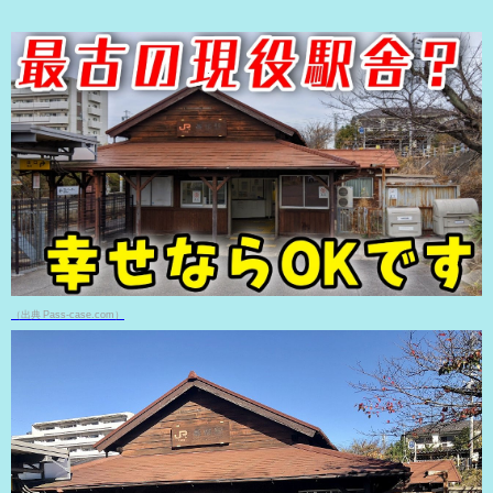
（出典 Pass-case.com）