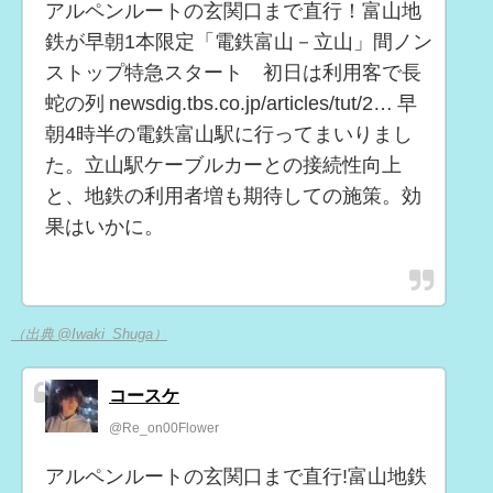
アルペンルートの玄関口まで直行！富山地
鉄が早朝1本限定「電鉄富山－立山」間ノン
ストップ特急スタート 初日は利用客で長
蛇の列 newsdig.tbs.co.jp/articles/tut/2… 早
朝4時半の電鉄富山駅に行ってまいりまし
た。立山駅ケーブルカーとの接続性向上
と、地鉄の利用者増も期待しての施策。効
果はいかに。
（出典 @Iwaki_Shuga）
コースケ
@Re_on00Flower
アルペンルートの玄関口まで直行!富山地鉄