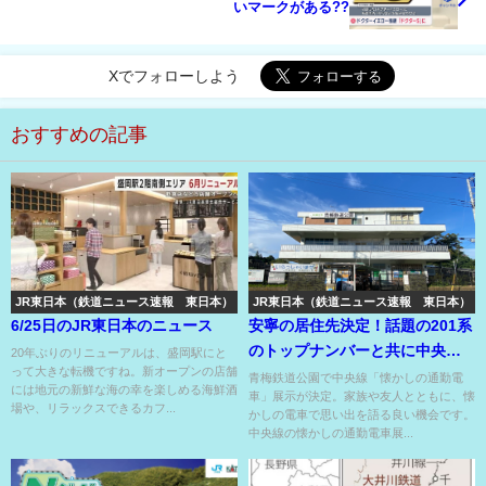
いマークがある??
Xでフォローしよう
おすすめの記事
JR東日本（鉄道ニュース速報 東日本）
JR東日本（鉄道ニュース速報 東日本）
6/25日のJR東日本のニュース
安寧の居住先決定！話題の201系
のトップナンバーと共に中央線
20年ぶりのリニューアルは、盛岡駅にと
って大きな転機ですね。新オープンの店舗
活躍車両3兄弟が集結⁉
青梅鉄道公園で中央線「懐かしの通勤電
には地元の新鮮な海の幸を楽しめる海鮮酒
車」展示が決定。家族や友人とともに、懐
場や、リラックスできるカフ...
かしの電車で思い出を語る良い機会です。
中央線の懐かしの通勤電車展...