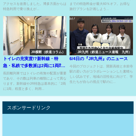
アクセスを改善しました。博多方面からは
までの特急料金が最大60％オフ。お得な
特急利用で乗り換えが...
旅行プランを計画しよう...
JR横断（鉄道コラム）
JR九州（鉄道ニュース速報 九州）
トイレの充実度!?新幹線・特
6/4日の『JR九州』のニュース
急・私鉄で多数派は2両に1両⁉8
今回のプロジェクトは、開新高校と水前寺
駅の若い力がコラボレーションした素晴ら
両編成に1両もアリ⁉
長距離列車ではトイレの有無や配置が重要
しい試みです。地域の活性化に向けて、学
であり、その数は列車の種類によって異な
生たちが自らの視点で駅のに...
ります。新幹線やJR特急は基本的に「2両
に1両」程度と多く、利用...
スポンサードリンク