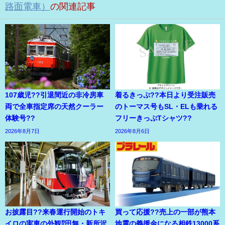
路面電車）
の関連記事
107歳児??引退間近の非冷房車
着るきっぷ??本日より受注販売
両で全車指定席の天然クーラー
のトーマス号もSL・ELも乗れる
体験号??
フリーきっぷTシャツ??
2026年8月7日
2026年8月6日
お披露目??来春運行開始のトキ
買って応援??売上の一部が熊本
イロの実車の外観⁉田無・新所沢
地震の義援金になる相鉄13000系