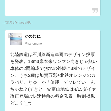
（出典 @iihsoy999）
かのむね
@kanomune
北陸鉄道は石川線新造車両のデザイン投票
を発表。18m3扉本来ワンマン向きじゃ無い
車体の2両編成で無地の外観に3種のデザイ
ン、うち2種は加賀五彩+北鉄オレンジのカ
ラバリ、とゆーか「俵縄」てソレでいーん
ぢゃね？(てきとーw 富山地鉄は4/15ダイヤ
改正登場の快速特急の料金発表。時刻掲載
どこ？^_^;