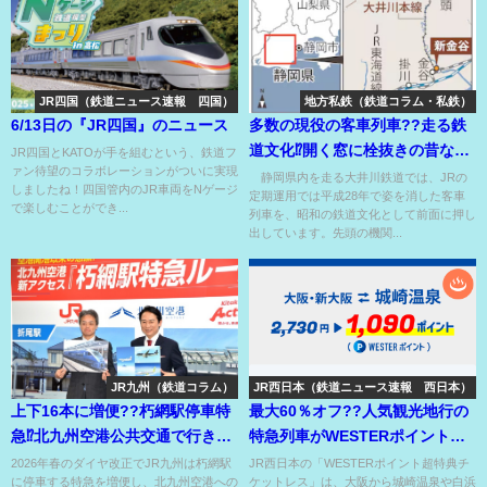
JR四国（鉄道ニュース速報 四国）
地方私鉄（鉄道コラム・私鉄）
6/13日の『JR四国』のニュース
多数の現役の客車列車??走る鉄
道文化⁉開く窓に栓抜きの昔なが
JR四国とKATOが手を組むという、鉄道フ
ァン待望のコラボレーションがついに実現
らの鉄道風景⁉
静岡県内を走る大井川鉄道では、JRの
しましたね！四国管内のJR車両をNゲージ
定期運用では平成28年で姿を消した客車
で楽しむことができ...
列車を、昭和の鉄道文化として前面に押し
出しています。先頭の機関...
JR九州（鉄道コラム）
JR西日本（鉄道ニュース速報 西日本）
上下16本に増便??朽網駅停車特
最大60％オフ??人気観光地行の
急⁉北九州空港公共交通で行きづ
特急列車がWESTERポイントで
らい問題改善なるか？
激安に乗れる??
2026年春のダイヤ改正でJR九州は朽網駅
JR西日本の「WESTERポイント超特典チ
に停車する特急を増便し、北九州空港への
ケットレス」は、大阪から城崎温泉や白浜