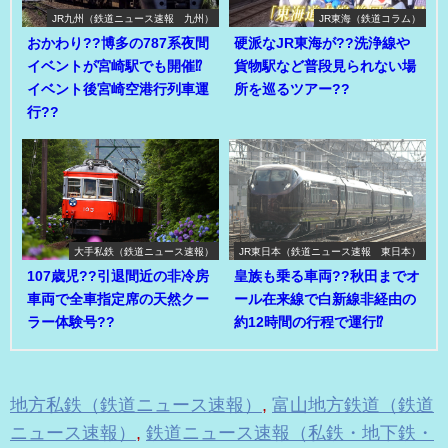
JR九州（鉄道ニュース速報 九州）
JR東海（鉄道コラム）
おかわり??博多の787系夜間
硬派なJR東海が??洗浄線や
イベントが宮崎駅でも開催⁉
貨物駅など普段見られない場
イベント後宮崎空港行列車運
所を巡るツアー??
行??
大手私鉄（鉄道ニュース速報）
JR東日本（鉄道ニュース速報 東日本）
107歳児??引退間近の非冷房
皇族も乗る車両??秋田までオ
車両で全車指定席の天然クー
ール在来線で白新線非経由の
ラー体験号??
約12時間の行程で運行⁉
地方私鉄（鉄道ニュース速報）
,
富山地方鉄道（鉄道
ニュース速報）
,
鉄道ニュース速報（私鉄・地下鉄・