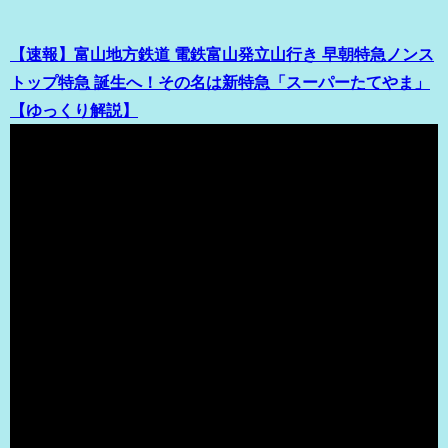
【速報】富山地方鉄道 電鉄富山発立山行き 早朝特急ノンス
トップ特急 誕生へ！その名は新特急「スーパーたてやま」
【ゆっくり解説】
（出典 Youtube）