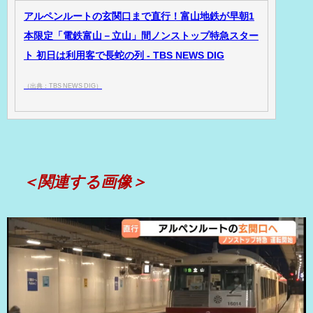
アルペンルートの玄関口まで直行！富山地鉄が早朝1
本限定「電鉄富山－立山」間ノンストップ特急スター
ト 初日は利用客で長蛇の列 - TBS NEWS DIG
（出典：TBS NEWS DIG）
＜関連する画像＞