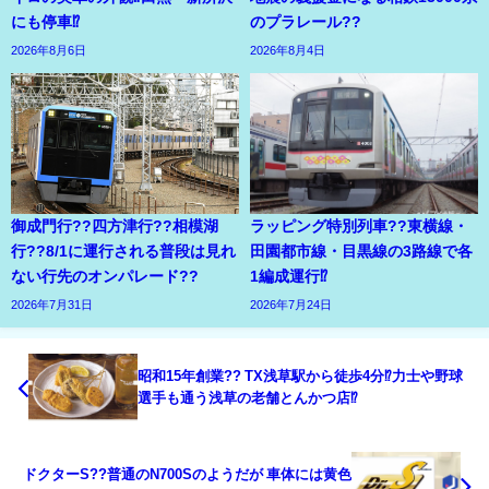
にも停車⁉
のプラレール??
2026年8月6日
2026年8月4日
御成門行??四方津行??相模湖
ラッピング特別列車??東横線・
行??8/1に運行される普段は見れ
田園都市線・目黒線の3路線で各
ない行先のオンパレード??
1編成運行⁉
2026年7月31日
2026年7月24日
昭和15年創業?? TX浅草駅から徒歩4分⁉力士や野球
選手も通う浅草の老舗とんかつ店⁉
ドクターS??普通のN700Sのようだが 車体には黄色