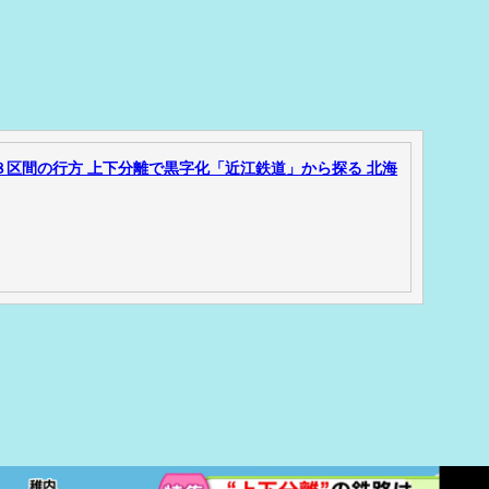
８区間の行方 上下分離で黒字化「近江鉄道」から探る 北海