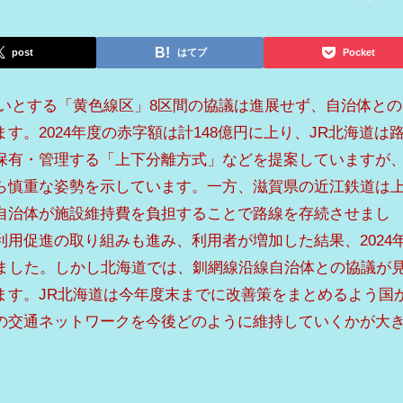
post
はてブ
Pocket
しいとする「黄色線区」8区間の協議は進展せず、自治体との
す。2024年度の赤字額は計148億円に上り、JR北海道は
保有・管理する「上下分離方式」などを提案していますが
ら慎重な姿勢を示しています。一方、滋賀県の近江鉄道は
自治体が施設維持費を負担することで路線を存続させまし
用促進の取り組みも進み、利用者が増加した結果、2024
しました。しかし北海道では、釧網線沿線自治体との協議が
ます。JR北海道は今年度末までに改善策をまとめるよう国
の交通ネットワークを今後どのように維持していくかが大