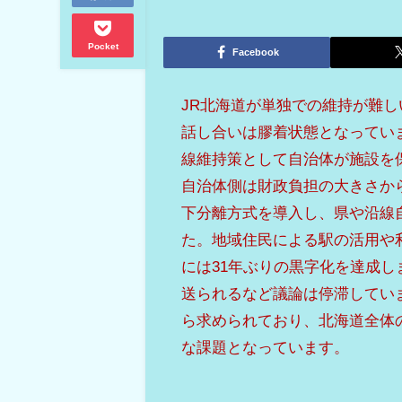
Pocket
Facebook
JR北海道が単独での維持が難
話し合いは膠着状態となっていま
線維持策として自治体が施設を
自治体側は財政負担の大きさか
下分離方式を導入し、県や沿線
た。地域住民による駅の活用や利
には31年ぶりの黒字化を達成
送られるなど議論は停滞してい
ら求められており、北海道全体
な課題となっています。