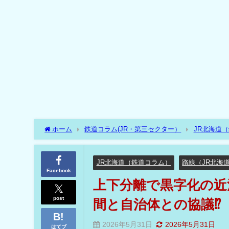
ホーム
鉄道コラム(JR・第三セクター）
JR北海道
と自治体との協議⁉
JR北海道（鉄道コラム）
路線（JR北海
Facebook
上下分離で黒字化の近
post
間と自治体との協議⁉
2026年5月31日
2026年5月31日
はてブ