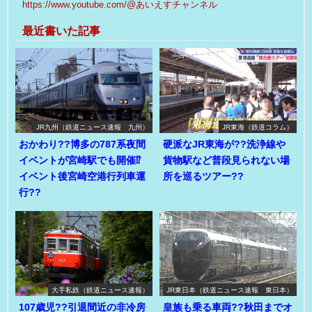
https://www.youtube.com/@あいえすチャンネル
最近書いた記事
JR九州（鉄道ニュース速報 九州）
JR東海（鉄道コラム）
おかわり??博多の787系夜間
硬派なJR東海が??洗浄線や
イベントが宮崎駅でも開催⁉
貨物駅など普段見られない場
イベント後宮崎空港行列車運
所を巡るツアー??
行??
大手私鉄（鉄道ニュース速報）
JR東日本（鉄道ニュース速報 東日本）
107歳児??引退間近の非冷房
皇族も乗る車両??秋田までオ