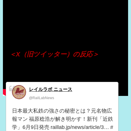
（出典 Youtube）
＜X（旧ツイッター）の反応＞
レイルラボ ニュース
@RailLabNews
日本最大私鉄の強さの秘密とは？元名物広
報マン 福原稔浩が解き明かす！新刊「近鉄
学」6月9日発売 raillab.jp/news/article/3… #