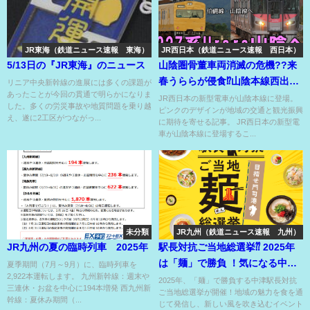
JR東海（鉄道ニュース速報 東海）
JR西日本（鉄道ニュース速報 西日本）
5/13日の『JR東海』のニュース
山陰圏骨董車両消滅の危機??来
春うららが侵食⁉山陰本線西出雲
リニア中央新幹線の進展には多くの課題が
あったことが今回の貫通で明らかになりま
まで来ちゃうの⁉
JR西日本の新型電車が山陰本線に登場。
した。多くの労災事故や地質問題を乗り越
ピンクのデザインが地域の交通と観光振興
え、遂に2工区がつながっ...
に期待を寄せる記事。 JR西日本の新型電
車が山陰本線に登場するこ...
未分類
JR九州（鉄道ニュース速報 九州）
JR九州の夏の臨時列車 2025年
駅長対抗ご当地総選挙⁇ 2025年
は「麺」で勝負 ！気になる中津
夏季期間（7月～9月）に、臨時列車を
2,922本運転します。 九州新幹線：週末や
駅駅長が推す麺とは?!
2025年、「麺」で勝負する中津駅長対抗
三連休・お盆を中心に194本増発 西九州新
ご当地総選挙が開催！地域の魅力を食を通
幹線：夏休み期間（...
じて発信し、新しい風を吹き込むイベント