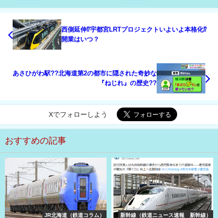
西側延伸⁉宇都宮LRTプロジェクトいよいよ本格化⁉
開業はいつ？
あさひがわ駅??北海道第2の都市に隠された奇妙な
『ねじれ』の歴史??
Xでフォローしよう
おすすめの記事
JR北海道（鉄道コラム）
新幹線（鉄道ニュース速報 新幹線）