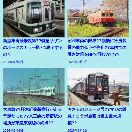
新型車両登場次第??特急サザン
昭和車両の限界??頻繁に冷房装
のホークスカラー⁉いつ終了する
置の能力低下や停止??車内での
の？
暑さ対策をHPで呼びかけ??
2026年8月5日
2026年8月5日
大東急??桜木町発新宿行が走る
おさるのジョージ号??マジの阪
予定だった??京王線の新宿駅の
急！コラボ企画は過去最大規
場所が東急東横線の終点??
模??
2026年8月4日
2026年8月1日