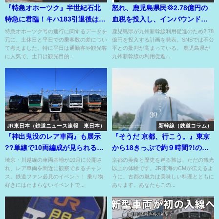
『特急オホーツク』半世紀石北
怒れ、鹿児島県民💢2.78億円の
特急に君臨！キハ183引退後はま
血税を投入し、インバウンドの
さかのキハ283！
九州新幹線を無料にする??
特急オホーツク号の運行に関するデータを
鹿児島県が九州新幹線利用促進のため2.78
元に、土休日と平日での乗客数の差につい
億円を投入する計画を発表。SNSでは不公
て考えました。特に平日は通勤客や観光客
平との批判が高まっている。 鹿児島県が
に人気で、土日は観光目的...
九州新幹線の利用促進...
JR東日本（鉄道ニュース速報 東日本）
新幹線（鉄道コラム）
『神出鬼没のレア車両』も展示
『そうだ 京都、行こう。』東京
??単線で10両編成が見られるあ
から18きっぷで約９時間?!のぞ
の路線の車両基地が公開⁇
みなら2時間15分！
埼京・川越線の車両基地が10月に公開さ
京都の美食と歴史を巡る旅は、ただの観光
れ、レア車両を間近に観察できるチャン
以上の体験です。JR東海のCMが伝えるよ
ス。鉄道ファン必見のイベント！ 乗り物
うに、古都の魅力は美味しい料理とともに
好きにはたまらないイベントで...
あります。あなたもこの...