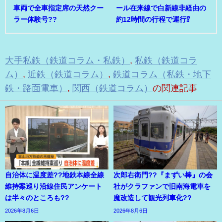
車両で全車指定席の天然クー
ール在来線で白新線非経由の
ラー体験号??
約12時間の行程で運行⁉
大手私鉄（鉄道コラム・私鉄）
,
私鉄（鉄道コラ
ム）
,
近鉄（鉄道コラム）
,
鉄道コラム（私鉄・地下
鉄・路面電車）
,
関西（鉄道コラム）
の関連記事
自治体に温度差??地鉄本線全線
次郎右衛門??『まずい棒』の会
維持案巡り沿線住民アンケート
社がクラファンで旧南海電車を
は半々のところも??
魔改造して観光列車化??
2026年8月6日
2026年8月6日