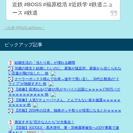
近鉄 #BOSS #福原稔浩 #近鉄学 #鉄道ニュ
ース #鉄道
（出典 @RailLabNews）
ピックアップ記事