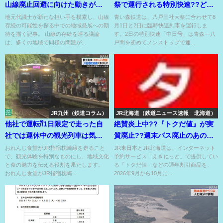
山線廃止回避に向けた動きが始
祭で運行される特別快速??どう
動??
見ても鉄道マニア向け??
地元代議士が新たな担い手を模索し、山線
青い森鉄道は、八戸三社大祭に合わせて8
存続の可能性を探る中での地域発展への期
月1日と2日に臨時快速列車を運行しま
待を描く記事。 山線の存続を巡る議論
す。2日の特別快速「中日号」は青森―八
は、多くの地域で同様の問題が...
戸間を初めてノンストップで運...
JR九州（鉄道コラム）
JR北海道（鉄道ニュース速報 北海道）
他社で運転⁇1日限定で走った自
絶賛炎上中??『トクだ値』が実
社では運休中の観光列車は気動
質廃止??週末パス廃止のあの約
車の食堂車??
束が反故になった⁉
おれんじ食堂がJR指宿枕崎線を走ること
JR東日本とJR北海道は、インターネット
で、観光体験を特別なものにし、地域文化
予約サービス「えきねっと」で提供してい
と食の魅力を伝える役割を果たします。
る「トクだ値」などの通年割引商品を、
おれんじ食堂がJR指宿枕崎...
2026年9月から10月に...