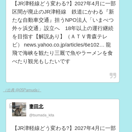
【JR津軽線どう変わる?】2027年4月に一部
区間が廃止のJR津軽線 鉄道にかわる『新
たな自動車交通』担うNPO法人「いまべつ
外ヶ浜交通」設立へ 18年以上の運行継続
を目指す【解説あり】（ＡＴＶ青森テレ
ビ） news.yahoo.co.jp/articles/6e102… 龍
飛で海峡を観たり三厩で魚やラーメンを食
べたり観光もしたいです
（出典 @05Pamuda）
妻田北
@tsumada_kita
【JR津軽線どう変わる?】2027年4月に一部