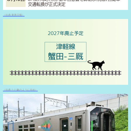
（出典 東奥日報）
（出典 ただ象のように歩め）