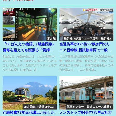
未分類
新幹線（鉄道ニュース速報 新幹線）
『SLばんえつ物語』(磐越西線）
当選倍率が175倍??狭き門のリ
喜寿を超えても頑張る「貴婦
ニア新幹線 新試験車両で一般向
人 C57」
け試乗会を開催⁉
SLばんえつ物語の魅力は、ただの列車の
リニア新幹線の新試験車両での試乗会が山
旅ではなく、大正ロマンを肌で感じられる
梨・都留市で開催。快適な乗り心地と圧巻
ことにあります。女性アナウンサーとモデ
の加速力を体験し、将来の交通手段への期
ルが共に楽しむ様子は、古...
待が高まる。 リニア新幹線...
JR北海道（鉄道コラム）
第三セクター（鉄道ニュース速報）
存続模索??地元代議士が示した
ノンストップ64分??八戸三社大