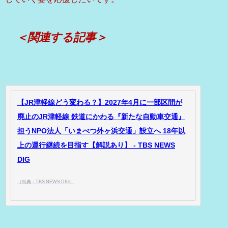
＜関連する記事＞
【JR津軽線どう変わる？】2027年4月に一部区間が
廃止のJR津軽線 鉄道にかわる『新たな自動車交通』
担うNPO法人「いまべつ外ヶ浜交通」設立へ 18年以
上の運行継続を目指す【解説あり】 - TBS NEWS
DIG
（出典：TBS NEWS DIG）