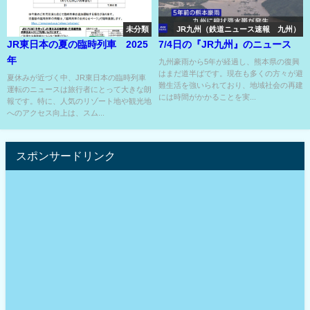
未分類
JR九州（鉄道ニュース速報 九州）
JR東日本の夏の臨時列車 2025
7/4日の『JR九州』のニュース
年
九州豪雨から5年が経過し、熊本県の復興
はまだ道半ばです。現在も多くの方々が避
夏休みが近づく中、JR東日本の臨時列車
難生活を強いられており、地域社会の再建
運転のニュースは旅行者にとって大きな朗
には時間がかかることを実...
報です。特に、人気のリゾート地や観光地
へのアクセス向上は、スム...
スポンサードリンク