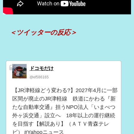
＜ツイッターの反応＞
ドコモだけ
@ef586165
【JR津軽線どう変わる?】2027年4月に一部
区間が廃止のJR津軽線 鉄道にかわる『新
たな自動車交通』担うNPO法人「いまべつ
外ヶ浜交通」設立へ 18年以上の運行継続
を目指す【解説あり】（ＡＴＶ青森テレ
ビ） #Yahooニュース