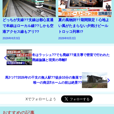
どっちが支線??支線は都心直通
夏の風物詩??期間限定！心地よ
で本線はローカル線??しかも空
い風がたまらない夕焼けビール
港アクセス線もアリ??
トロッコ列車!?
2026年8月3日
2026年8月2日
冬はラッシュ??でも廃線??道主導で密室で行われた
廃線論議と現実の乖離⁉
馬3つ??2026年の干支の無人駅??徒歩10分の集落で
唯一の商店⁉ホームの前は絶景??
Xでフォローしよう
おすすめの記事