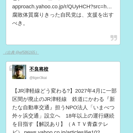
approach.yahoo.co.jp/r/QUyHCH?src=h…
腐敗体質腐りきった自民党は、支援を出す
べき。
（出典 @ef586165）
不良将校
@tiger3kai
【JR津軽線どう変わる?】2027年4月に一部
区間が廃止のJR津軽線 鉄道にかわる『新
たな自動車交通』担うNPO法人「いまべつ
外ヶ浜交通」設立へ 18年以上の運行継続
を目指す【解説あり】（ＡＴＶ青森テレ
ビ） news.yahoo.co.jp/articles/6e102…