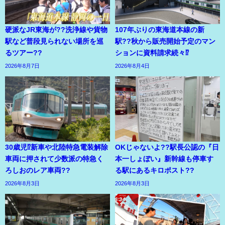
硬派なJR東海が??洗浄線や貨物
107年ぶりの東海道本線の新
駅など普段見られない場所を巡
駅??秋から販売開始予定のマン
るツアー??
ションに資料請求続々⁉
2026年8月7日
2026年8月4日
30歳児⁉新車や北陸特急電装解除
OKじゃないよ??駅長公認の『日
車両に押されて少数派の特急く
本一しょぼい』新幹線も停車す
ろしおのレア車両??
る駅にあるキロポスト??
2026年8月3日
2026年8月3日