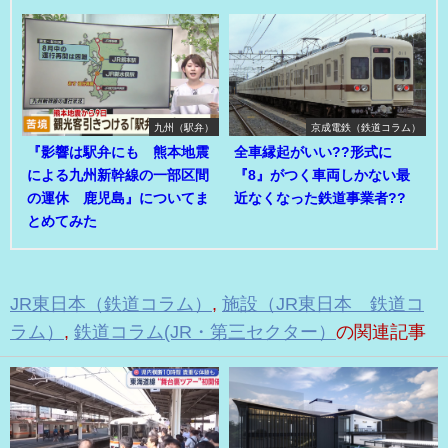
九州（駅弁）
京成電鉄（鉄道コラム）
『影響は駅弁にも 熊本地震
全車縁起がいい??形式に
による九州新幹線の一部区間
『8』がつく車両しかない最
の運休 鹿児島』についてま
近なくなった鉄道事業者??
とめてみた
JR東日本（鉄道コラム）
,
施設（JR東日本 鉄道コ
ラム）
,
鉄道コラム(JR・第三セクター）
の関連記事