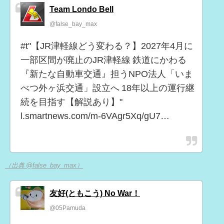
Team Londo Bell
@false_bay_max
#t"【JR津軽線どう変わる？】2027年4月に
一部区間が廃止のJR津軽線 鉄道にかわる
『新たな自動車交通』担うNPO法人「いま
べつ外ヶ浜交通」設立へ 18年以上の運行継
続を目指す【解説あり】"
l.smartnews.com/m-6VAgr5Xq/gU7…
（出典 @false_bay_max）
友好(ともこう) No War！
@05Pamuda