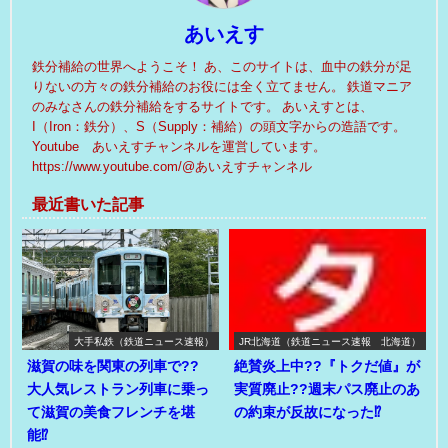
あいえす
鉄分補給の世界へようこそ！ あ、このサイトは、血中の鉄分が足
りないの方々の鉄分補給のお役には全く立てません。 鉄道マニア
のみなさんの鉄分補給をするサイトです。 あいえすとは、
I（Iron：鉄分）、S（Supply：補給）の頭文字からの造語です。
Youtube あいえすチャンネルを運営しています。
https://www.youtube.com/@あいえすチャンネル
最近書いた記事
大手私鉄（鉄道ニュース速報）
JR北海道（鉄道ニュース速報 北海道）
滋賀の味を関東の列車で??
絶賛炎上中??『トクだ値』が
大人気レストラン列車に乗っ
実質廃止??週末パス廃止のあ
て滋賀の美食フレンチを堪
の約束が反故になった⁉
能⁉