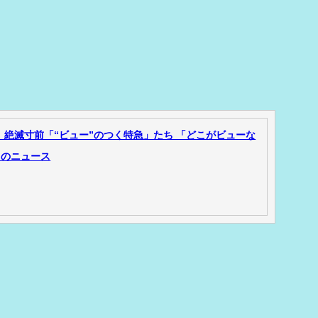
 絶滅寸前「“ビュー”のつく特急」たち 「どこがビューな
ものニュース