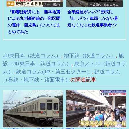
九州（駅弁）
京成電鉄（鉄道コラム）
『影響は駅弁にも 熊本地震
全車縁起がいい??形式に
による九州新幹線の一部区間
『8』がつく車両しかない最
の運休 鹿児島』についてま
近なくなった鉄道事業者??
とめてみた
JR東日本（鉄道コラム）
,
地下鉄（鉄道コラム）
,
施
設（JR東日本 鉄道コラム）
,
東京メトロ（鉄道コラ
ム）
,
鉄道コラム(JR・第三セクター）
,
鉄道コラム
（私鉄・地下鉄・路面電車）
の関連記事