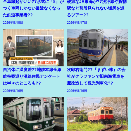
全車縁起がいい??形式に『8』が
硬派なJR東海が??洗浄線や貨物
つく車両しかない最近なくなっ
駅など普段見られない場所を巡
た鉄道事業者??
るツアー??
2026年8月8日
2026年8月7日
自治体に温度差??地鉄本線全線
次郎右衛門??『まずい棒』の会
維持案巡り沿線住民アンケート
社がクラファンで旧南海電車を
は半々のところも??
魔改造して観光列車化??
2026年8月6日
2026年8月6日