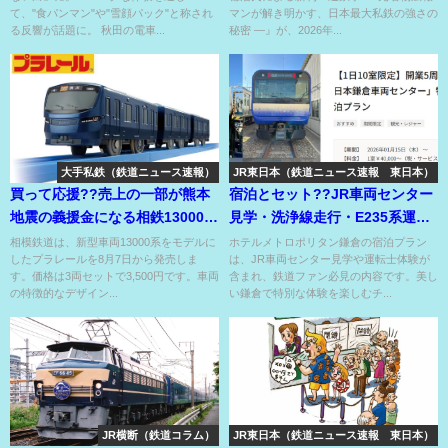
て、"食パンマン"や"雪顔パック"と称され
マンが解き明かす、日本最大私鉄の強さの
る反響が話題に。 秋田の電車...
秘密 ―』が、2026年...
大手私鉄（鉄道ニュース速報）
JR東日本（鉄道ニュース速報 東日本）
買って応援??売上の一部が熊本
宿泊とセット??JR車両センター
地震の義援金になる相鉄13000系
見学・洗浄線走行・E235系運転
のプラレール??
士・車両体験??
相模鉄道は、新型車両13000系をモデルに
ホテルメトロポリタン鎌倉の宿泊プラン
したプラレールを8月7日から発売しま
は、JR車両センター見学や運転士体験が
す。価格は3両セットで3,500円です。車両
含まれ、鉄道ファン必見の内容です。美し
の特徴的なデザイン...
い鎌倉で特別な体験を楽しむチ...
JR横断（鉄道コラム）
JR東日本（鉄道ニュース速報 東日本）