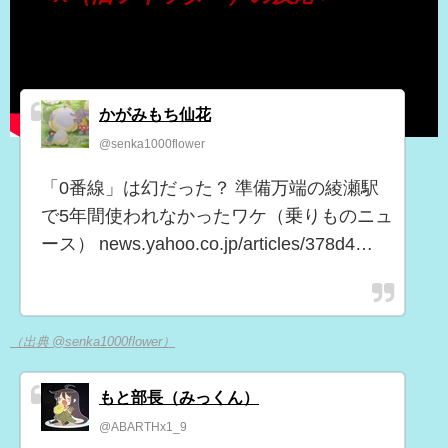
かがみもち仙花
@senka1000flower
「0番線」は幻だった？ 準備万端の綾瀬駅
で5年間使われなかったワケ（乗りものニュ
ース） news.yahoo.co.jp/articles/378d4…
（出典 @senka1000flower）
もと部長（みっくん）
@ABARTHx1_9