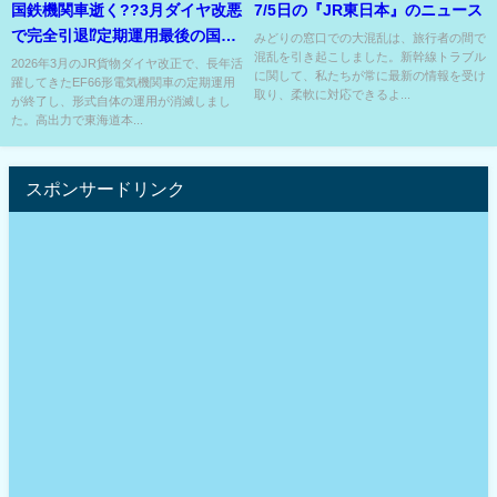
国鉄機関車逝く??3月ダイヤ改悪
7/5日の『JR東日本』のニュース
で完全引退⁉定期運用最後の国鉄
みどりの窓口での大混乱は、旅行者の間で
混乱を引き起こしました。新幹線トラブル
型機関車も運用縮小⁉
2026年3月のJR貨物ダイヤ改正で、長年活
に関して、私たちが常に最新の情報を受け
躍してきたEF66形電気機関車の定期運用
取り、柔軟に対応できるよ...
が終了し、形式自体の運用が消滅しまし
た。高出力で東海道本...
スポンサードリンク