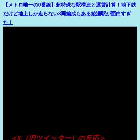
【メトロ唯一の0番線】超特殊な駅構造と運賃計算！地下鉄
だけど地上しか走らない3両編成もある綾瀬駅が面白すぎ
た！
（出典 Youtube）
＜X（旧ツイッター）の反応＞