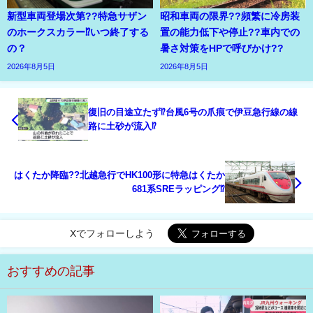
新型車両登場次第??特急サザン
昭和車両の限界??頻繁に冷房装
のホークスカラー⁉いつ終了する
置の能力低下や停止??車内での
の？
暑さ対策をHPで呼びかけ??
2026年8月5日
2026年8月5日
復旧の目途立たず⁉台風6号の爪痕で伊豆急行線の線
路に土砂が流入⁉
はくたか降臨??北越急行でHK100形に特急はくたか
681系SREラッピング⁉
Xでフォローしよう
おすすめの記事