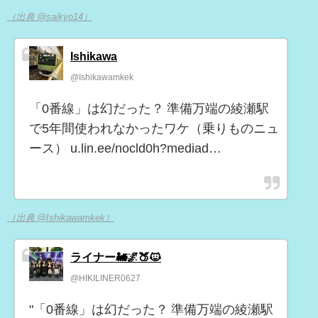
（出典 @saikyo14）
Ishikawa
@Ishikawamkek
「0番線」は幻だった？ 準備万端の綾瀬駅
で5年間使われなかったワケ（乗りものニュ
ース） u.lin.ee/nocld0h?mediad…
（出典 @Ishikawamkek）
ライナー🚂🌌🍑🐱
@HIKILINER0627
"「0番線」は幻だった？ 準備万端の綾瀬駅