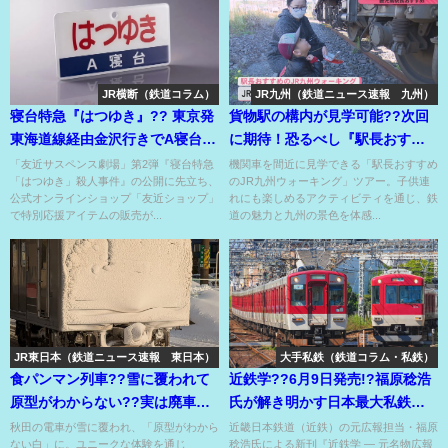
JR横断（鉄道コラム）
JR九州（鉄道ニュース速報 九州）
寝台特急『はつゆき』?? 東京発
貨物駅の構内が見学可能??次回
東海道線経由金沢行きでA寝台や
に期待！恐るべし『駅長おすす
食堂車も連結??
めのJR九州ウォーキング』⁉
「友近サスペンス劇場」第2弾『寝台特急
機関車を間近に見学できる「駅長おすすめ
「はつゆき」殺人事件』の公開に先立ち、
のJR九州ウォーキング」ツアー。子供連
公式オンラインショップ「友近ショップ」
れにも楽しめるアクティビティを通じ、鉄
で特別応援アイテムの販売が...
道の魅力と九州の景色を体感...
JR東日本（鉄道ニュース速報 東日本）
大手私鉄（鉄道コラム・私鉄）
食パンマン列車??雪に覆われて
近鉄学??6月9日発売!?福原稔浩
原型がわからない??実は廃車・
氏が解き明かす日本最大私鉄の
解体のため運ばれてきたアイツ⁉
強さのナゾに迫る⁉
秋田の電車が雪に覆われ、「原型がわから
近畿日本鉄道（近鉄）の元広報担当・福原
ない白」に。ユニークな体験を通じ
稔浩氏による新刊『近鉄学 ― 元名物広報