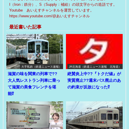
I（Iron：鉄分）、S（Supply：補給）の頭文字からの造語です。
Youtube あいえすチャンネルを運営しています。
https://www.youtube.com/@あいえすチャンネル
最近書いた記事
大手私鉄（鉄道ニュース速報）
JR北海道（鉄道ニュース速報 北海道）
滋賀の味を関東の列車で??
絶賛炎上中??『トクだ値』が
大人気レストラン列車に乗っ
実質廃止??週末パス廃止のあ
て滋賀の美食フレンチを堪
の約束が反故になった⁉
能⁉