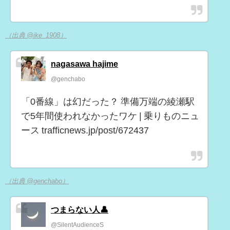
（出典 @ike_1908）
nagasawa hajime
@genchabo
「0番線」は幻だった？ 準備万端の綾瀬駅
で5年間使われなかったワケ | 乗りものニュ
ース trafficnews.jp/post/672437
（出典 @genchabo）
つまらない人👤
@SilentAudienceS