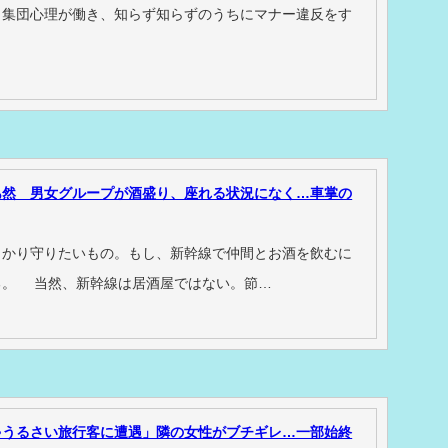
、集団心理が働き、知らず知らずのうちにマナー違反をす
あ然 男女グループが酒盛り、座れる状況になく…車掌の
っかり守りたいもの。もし、新幹線で仲間とお酒を飲むに
る。 当然、新幹線は居酒屋ではない。節…
ゃうるさい旅行客に遭遇」隣の女性がブチギレ…一部始終