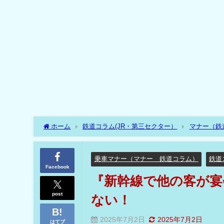
ホーム
鉄道コラム(JR・第三セクター）
マナー（鉄
していたら？』新幹線は居酒屋ではない！
乗車マナー（マナー 鉄道コラム）
鉄道
Facebook
『新幹線で他の客が宴
post
ない！
2025年7月2日
2025年7月2日
はてブ