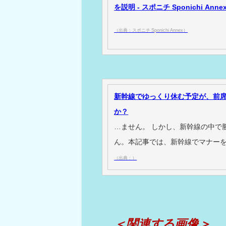
を説明 - スポニチ Sponichi Anne
（出典：スポニチ Sponichi Annex）
新幹線でゆっくり休む予定が、前席
か？
…ません。 しかし、新幹線の中で
ん。本記事では、新幹線でマナー
（出典：）
＜関連する画像＞