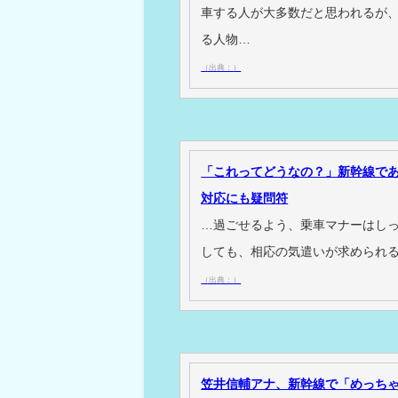
車する人が大多数だと思われるが
る人物…
（出典：）
「これってどうなの？」新幹線で
対応にも疑問符
…過ごせるよう、乗車マナーはし
しても、相応の気遣いが求められ
（出典：）
笠井信輔アナ、新幹線で「めっち