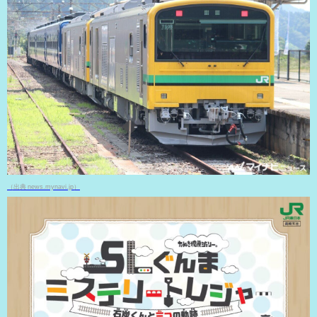
（出典 news.mynavi.jp）