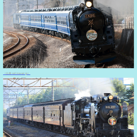
（出典 rail.travair.jp）