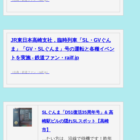
JR東日本高崎支社，臨時列車「SL・GVぐん
ま」「GV・SLぐんま」号の運転と各種イベン
トを実施 - 鉄道ファン・railf.jp
（出典：鉄道ファン・railf.jp）
SLぐんま「D51復活35周年号」& 高
崎駅ビルの隠れSLスポット【高崎
市】
…たい方は、沿線で待機です！昨年