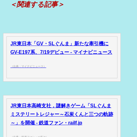
＜関連する記事＞
JR東日本「GV・SLぐんま」新たな牽引機に
GV-E197系、7/19デビュー - マイナビニュース
（出典：マイナビニュース）
JR東日本高崎支社，謎解きゲーム「SLぐんま
ミステリートレジャー～石炭くんと三つの軌跡
～」を開催 - 鉄道ファン・railf.jp
（出典：鉄道ファン・railf.jp）