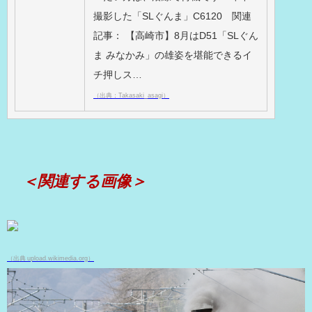
撮影した「SLぐんま」C6120 関連
記事： 【高崎市】8月はD51「SLぐん
ま みなかみ」の雄姿を堪能できるイ
チ押しス…
（出典：Takasaki_asagi）
＜関連する画像＞
（出典 upload.wikimedia.org）