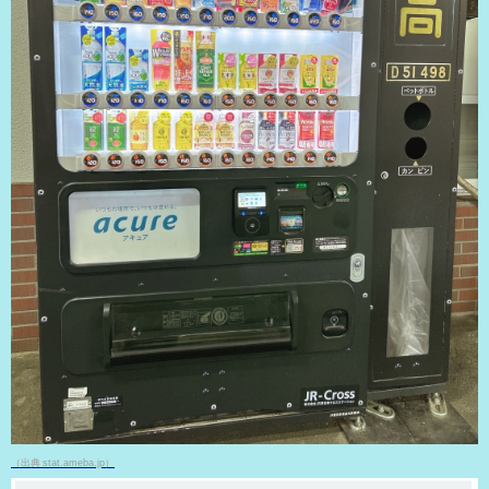
（出典 stat.ameba.jp）