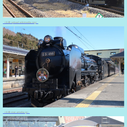
（出典 upload.wikimedia.org）
（出典 stat.ameba.jp）