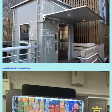
（出典 blogimg.goo.ne.jp）