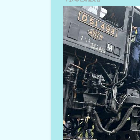
（出典 static.tokyo-np.co.jp）