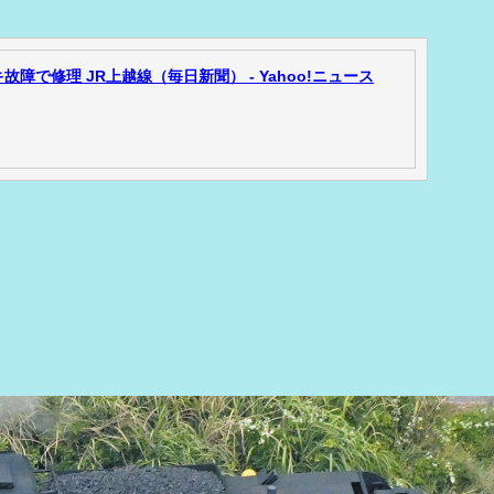
故障で修理 JR上越線（毎日新聞） - Yahoo!ニュース