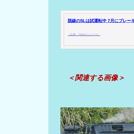
脱線のSLは試運転中 7月にブレーキ
（出典：Yahoo!ニュース）
＜関連する画像＞