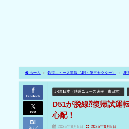
ホーム
鉄道ニュース速報（JR・第三セクター）
J
ル⁇今後の運転計画が心配！
JR東日本（鉄道ニュース速報 東日本）
Facebook
D51が脱線⁇復帰試
post
心配！
2025年9月5日
2025年9月5日
はてブ