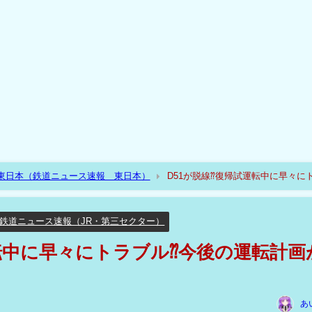
R東日本（鉄道ニュース速報 東日本）
D51が脱線⁇復帰試運転中に早々に
鉄道ニュース速報（JR・第三セクター）
運転中に早々にトラブル⁇今後の運転計画
あ