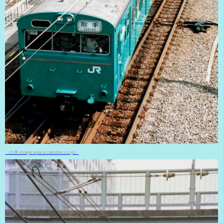
（出典 image.space.rakuten.co.jp）