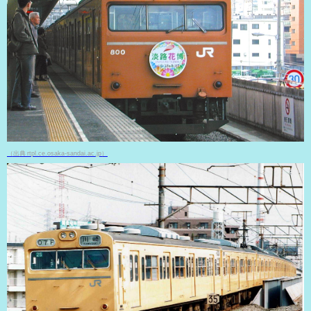
（出典 rtpl.ce.osaka-sandai.ac.jp）