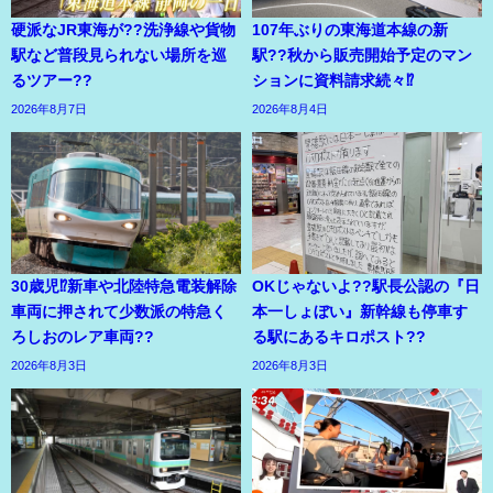
硬派なJR東海が??洗浄線や貨物
107年ぶりの東海道本線の新
駅など普段見られない場所を巡
駅??秋から販売開始予定のマン
るツアー??
ションに資料請求続々⁉
2026年8月7日
2026年8月4日
30歳児⁉新車や北陸特急電装解除
OKじゃないよ??駅長公認の『日
車両に押されて少数派の特急く
本一しょぼい』新幹線も停車す
ろしおのレア車両??
る駅にあるキロポスト??
2026年8月3日
2026年8月3日