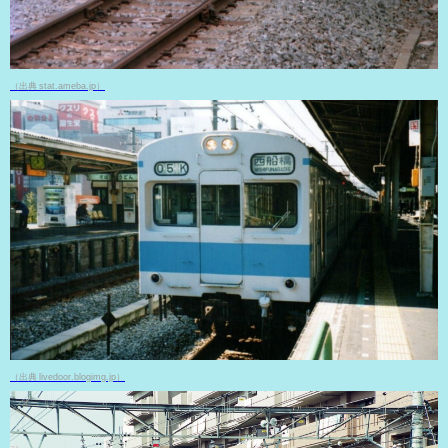
（出典 stat.ameba.jp）
（出典 livedoor.blogimg.jp）