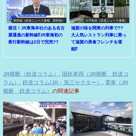
新幹線（鉄道ニュース速報 新幹線）
大手私鉄（鉄道ニュース速報）
復活！JR東海本社のある名古
滋賀の味を関東の列車で??
屋通過の新幹線⁉JR東海初の
大人気レストラン列車に乗っ
夜行新幹線は2日で完売??
て滋賀の美食フレンチを堪
能⁉
JR横断（鉄道コラム）
,
国鉄車両（JR横断 鉄道コ
ラム）
,
鉄道コラム(JR・第三セクター）
,
電車（JR
横断 鉄道コラム）
の関連記事