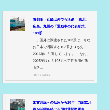
首都圏・近畿以外でも活躍！ 東北、
広島、九州の「通勤車の代表形式」
103系
…。国外に譲渡された103系は、今な
お日本で活躍する103系よりも先に、
2016年に引退しています。 なお、
2025年現在も103系の定期運用が残
る路…
（出典：鉄道コム）
加古川線への転用から20年 7編成14
両が活躍を続ける国鉄通勤型電車