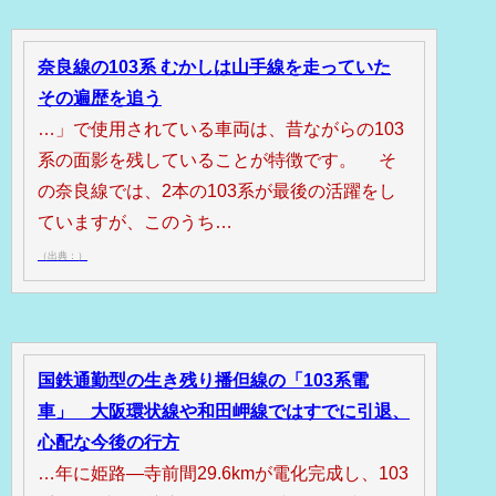
奈良線の103系 むかしは山手線を走っていた
その遍歴を追う
…」で使用されている車両は、昔ながらの103
系の面影を残していることが特徴です。 そ
の奈良線では、2本の103系が最後の活躍をし
ていますが、このうち…
（出典：）
国鉄通勤型の生き残り播但線の「103系電
車」 大阪環状線や和田岬線ではすでに引退、
心配な今後の行方
…年に姫路―寺前間29.6kmが電化完成し、103