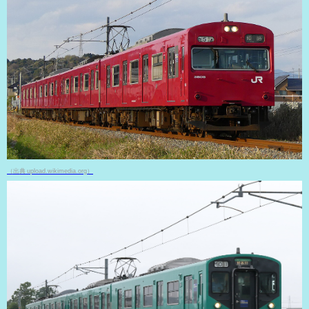
（出典 upload.wikimedia.org）