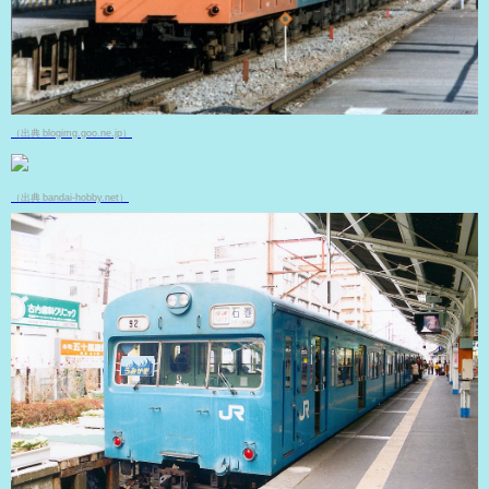
（出典 blogimg.goo.ne.jp）
（出典 bandai-hobby.net）