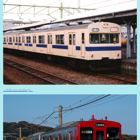
（出典 stat.ameba.jp）