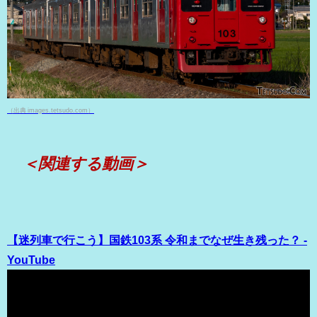
（出典 images.tetsudo.com）
＜関連する動画＞
【迷列車で行こう】国鉄103系 令和までなぜ生き残った？ -
YouTube