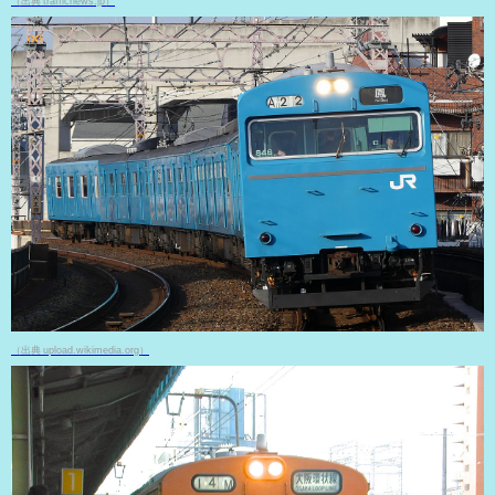
（出典 trafficnews.jp）
（出典 upload.wikimedia.org）