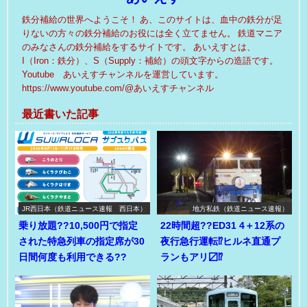
鉄分補給の世界へようこそ！ あ、このサイトは、血中の鉄分が足
りないの方々の鉄分補給のお役には全く立てません。 鉄道マニア
のみなさんの鉄分補給をするサイトです。 あいえすとは、
I（Iron：鉄分）、S（Supply：補給）の頭文字からの造語です。
Youtube あいえすチャンネルを運営しています。
https://www.youtube.com/@あいえすチャンネル
最近書いた記事
JR西日本（鉄道ニュース速報 西日本）
地方私鉄（鉄道ニュース速報）
乗り放題??10,500円で指定
22時間超??ED31 4＋12系の
された特急列車の指定席が30
夜行急行運転⁉ヒルネ直通プ
日間何度も利用できる??
ランもアリ〼⁉