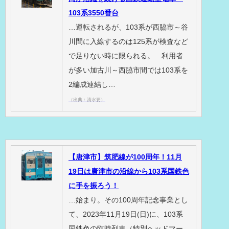
103系3550番台
…運転されるが、103系が西脇市～谷
川間に入線するのは125系が検査など
で足りない時に限られる。 利用者
が多い加古川～西脇市間では103系を
2編成連結し…
（出典：清水要）
【唐津市】筑肥線が100周年！11月
19日は唐津市の沿線から103系国鉄色
に手を振ろう！
…始まり。その100周年記念事業とし
て、2023年11月19日(日)に、103系
国鉄色の臨時列車（特別ヘッドマー