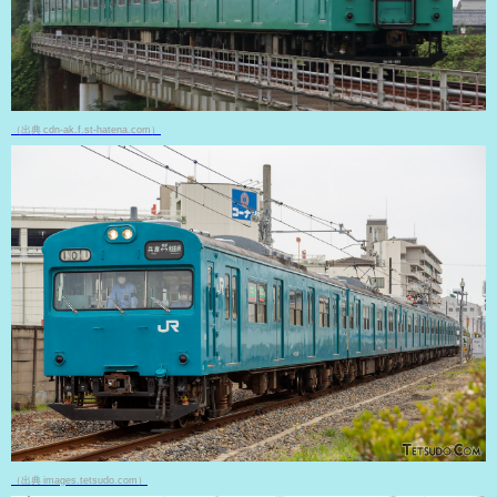
（出典 cdn-ak.f.st-hatena.com）
（出典 images.tetsudo.com）