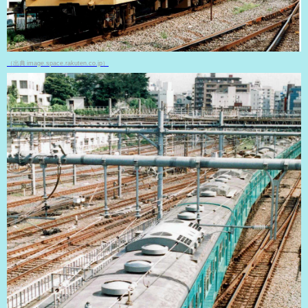
（出典 image.space.rakuten.co.jp）