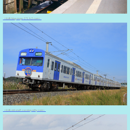
（出典 blog-imgs-171.fc2.com）
（出典 old-staff.cocolog-nifty.com）