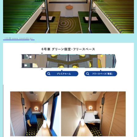
（出典 www.toretabi.jp）