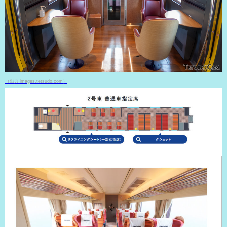
（出典 images.tetsudo.com）