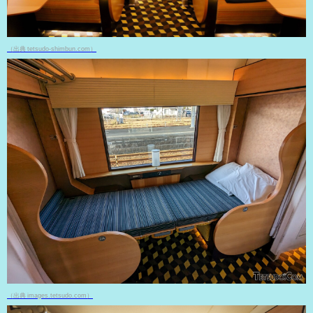
（出典 tetsudo-shimbun.com）
（出典 images.tetsudo.com）