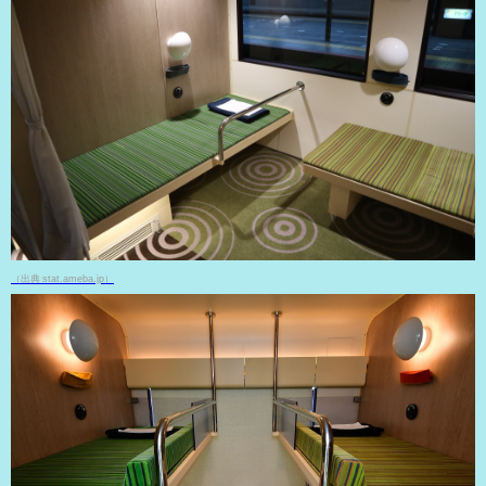
（出典 stat.ameba.jp）