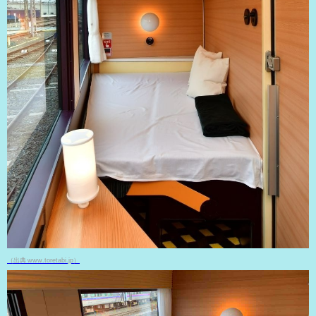
（出典 www.toretabi.jp）