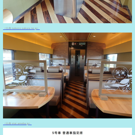
（出典 nukezo.sakura.ne.jp）
（出典 stat.ameba.jp）