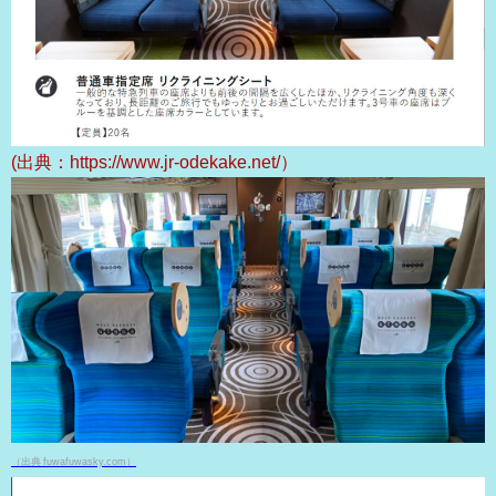
(出典：https://www.jr-odekake.net/）
（出典 fuwafuwasky.com）