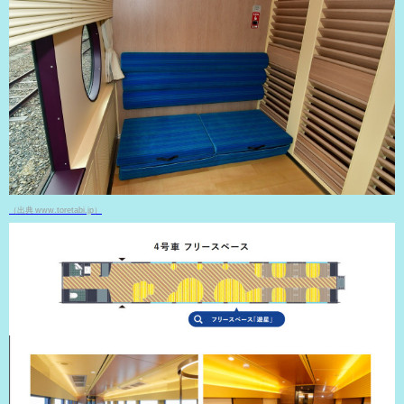
（出典 www.toretabi.jp）