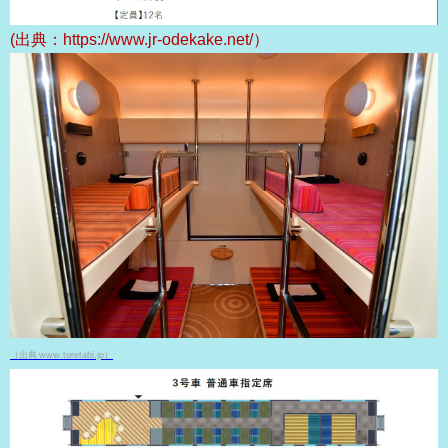
(出典：https://www.jr-odekake.net/）
（出典 www.toretabi.jp）