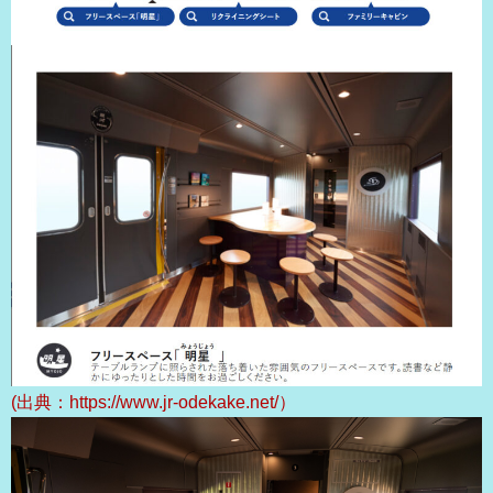
(出典：https://www.jr-odekake.net/）