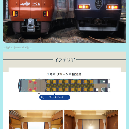
（出典 soja-no-mirai.jp）