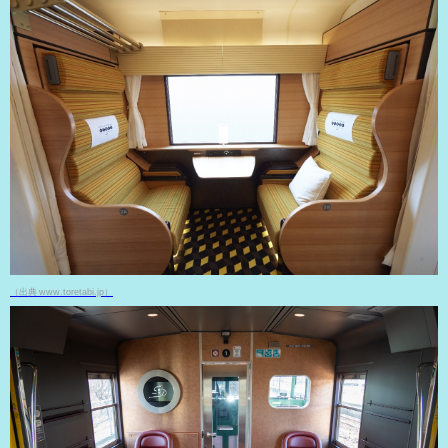
（出典 www.toretabi.jp）