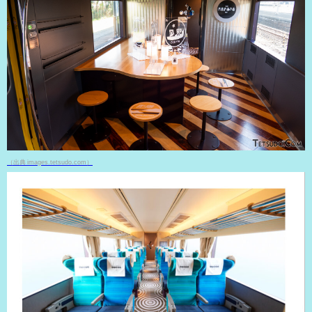
（出典 images.tetsudo.com）