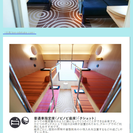
（出典 bon-odekake.com）