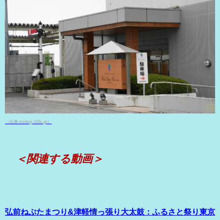
（出典 trvimg.r10s.jp）
＜関連する動画＞
弘前ねぷたまつり&津軽情っ張り大太鼓：ふるさと祭り東京