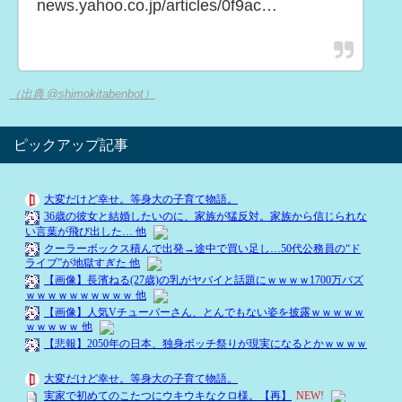
news.yahoo.co.jp/articles/0f9ac…
（出典 @shimokitabenbot）
ピックアップ記事