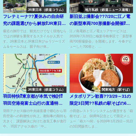
JR東日本（鉄道コラム）
地方私鉄（鉄道ニュース速報）
フレテミーナ??夏休みの自由研
新旧並ぶ撮影会??7/20に江ノ電
究の課題選びから解放⁉JR東日本
の新型車両700形撮影会開催⁉
の親子で体験ツアー⁉
1001号と並ぶ⁉
最近の旅行では、観光だけでなく現地なら
江ノ島電鉄と江ノ電エリアサービスは、
ではの体験を重視するスタイルが人気で
2026年7月20日に極楽寺検車区で「新型車
す。JR東日本とJR東日本びゅうツーリズ
両700形撮影会」を開催します。今春デビ
ム＆セールスは、親子向け体...
ューした700形と、...
JR東日本（鉄道コラム）
関東地方（駅そば）
羽田特快⁇東京都が本気で検討⁇
メタボリアン歓喜??3/29～31の
羽田空港発富士山行の直通特急
限定3日間??私鉄の駅そばの60
も夢ではない!?
周年キャンペーン??
羽田アクセス線の中央線直通で都心から羽
小田急レストランシステムが運営する「箱
田空港への利便性が向上。都知事の期待も
根そば」は、60周年記念として限定メニ
大きく、課題解決に向けた改良工事が進行
ュー「箱スペ60」を2026年3月29日～31日
中。 羽田アクセス線の「中...
の3日間販売しま...