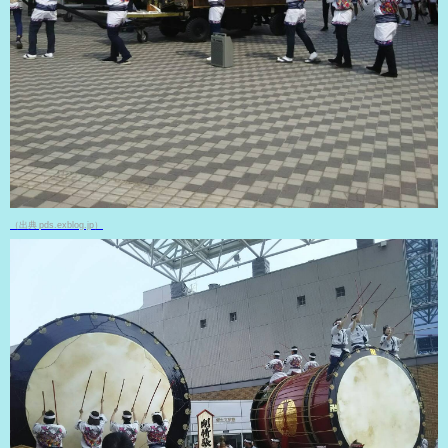
（出典 pds.exblog.jp）