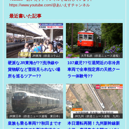
https://www.youtube.com/@あいえすチャンネル
最近書いた記事
JR東海（鉄道コラム）
大手私鉄（鉄道ニュース速報）
硬派なJR東海が??洗浄線や
107歳児??引退間近の非冷房
貨物駅など普段見られない場
車両で全車指定席の天然クー
所を巡るツアー??
ラー体験号??
JR東日本（鉄道ニュース速報 東日本）
JR九州（鉄道ニュース速報 九州）
皇族も乗る車両??秋田までオ
本日運転再開！九州新幹線新