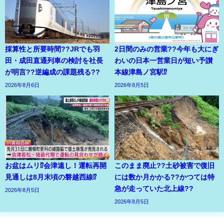
採算性と所要時間??JRでも羽
2日間のみの営業??今年も大にぎ
田・成田直通列車の検討を社長
わいの日本一営業日が短い予讃
が明言??逆編成の課題残る??
本線津島ノ宮駅⁉
2026年8月6日
2026年8月5日
お盆はムリ⁉会津遠し！運転再開
このまま廃止??土砂被害で復旧
見通しは8月末頃の磐越西線⁉
には数か月かかる??かつては特
急が走っていた北上線??
2026年8月5日
2026年8月5日