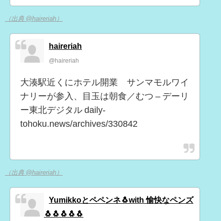
（出典 @haireriah）
haireriah
@haireriah
大湊駅近くにホテル開業 サンマモルワイ
ナリーが参入、目玉は朝食／むつ – デーリ
ー東北デジタル daily-
tohoku.news/archives/330842
（出典 @haireriah）
Yumikkoとペペンネ🐧with 愉快なペンズ
🐧🐧🐧🐧🐧