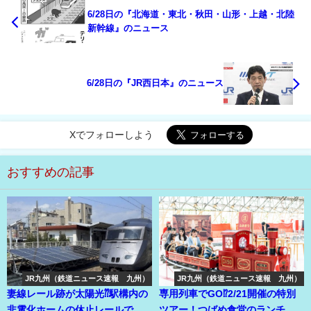
6/28日の『北海道・東北・秋田・山形・上越・北陸
新幹線』のニュース
6/28日の『JR西日本』のニュース
Xでフォローしよう
おすすめの記事
JR九州（鉄道ニュース速報 九州）
JR九州（鉄道ニュース速報 九州）
妻線レール跡が太陽光⁇駅構内の
専用列車でGO⁉2/21開催の特別
非電化ホームの休止レールで太
ツアー！つばめ食堂のランチも