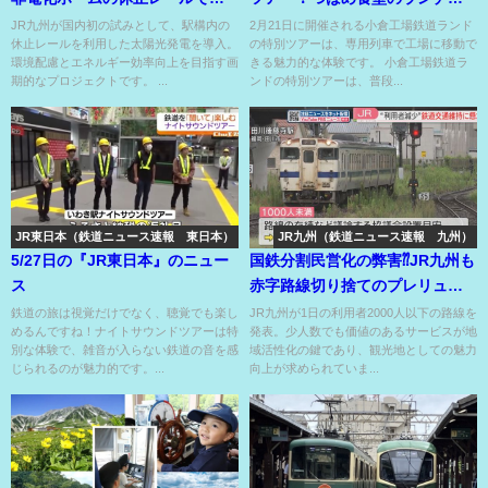
陽光発電⁇
魅力♡
JR九州が国内初の試みとして、駅構内の
2月21日に開催される小倉工場鉄道ランド
休止レールを利用した太陽光発電を導入。
の特別ツアーは、専用列車で工場に移動で
環境配慮とエネルギー効率向上を目指す画
きる魅力的な体験です。 小倉工場鉄道ラ
期的なプロジェクトです。 ...
ンドの特別ツアーは、普段...
JR東日本（鉄道ニュース速報 東日本）
JR九州（鉄道ニュース速報 九州）
5/27日の『JR東日本』のニュー
国鉄分割民営化の弊害⁇JR九州も
ス
赤字路線切り捨てのプレリュー
ド⁇
鉄道の旅は視覚だけでなく、聴覚でも楽し
JR九州が1日の利用者2000人以下の路線を
めるんですね！ナイトサウンドツアーは特
発表。少人数でも価値のあるサービスが地
別な体験で、雑音が入らない鉄道の音を感
域活性化の鍵であり、観光地としての魅力
じられるのが魅力的です。...
向上が求められていま...