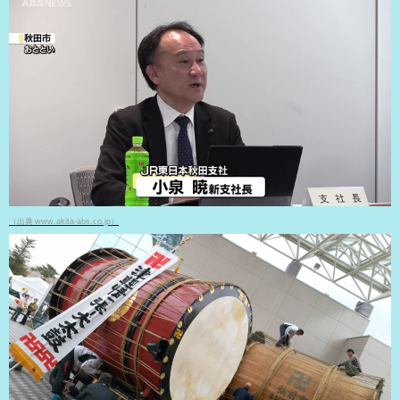
（出典 www.akita-abs.co.jp）