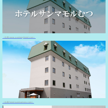
（出典 www.a-wineryhotel.com）
（出典 hotel-sunmamoru.com）