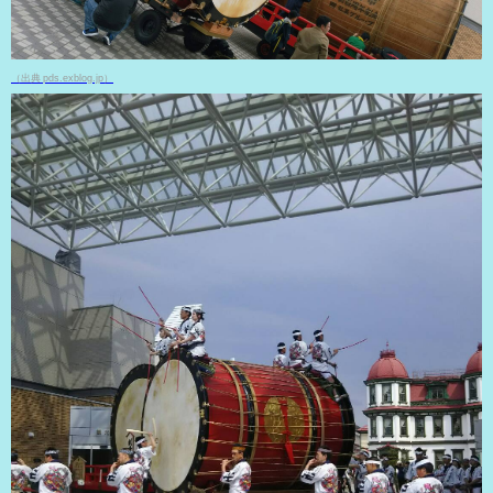
（出典 pds.exblog.jp）