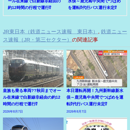
ール在来線で白新線非経由の
水俣～鹿児島中央間でつばめ
約12時間の行程で運行⁉
を運転⁉代行バス運行未定⁉
JR東日本（鉄道ニュース速報 東日本）
,
鉄道ニュー
ス速報（JR・第三セクター）
の関連記事
皇族も乗る車両??秋田までオー
本日運転再開！九州新幹線新水
ル在来線で白新線非経由の約12
俣～鹿児島中央間でつばめを運
時間の行程で運行⁉
転⁉代行バス運行未定⁉
2026年8月7日
2026年8月7日