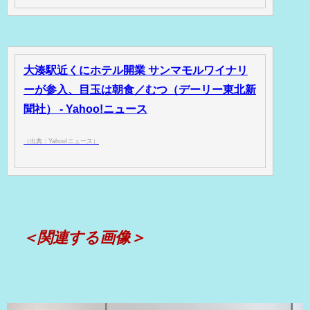
大湊駅近くにホテル開業 サンマモルワイナリ
ーが参入、目玉は朝食／むつ（デーリー東北新
聞社） - Yahoo!ニュース
（出典：Yahoo!ニュース）
＜関連する画像＞