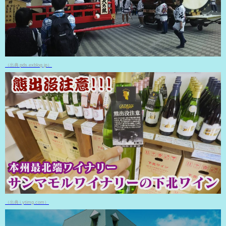
（出典 pds.exblog.jp）
（出典 i.ytimg.com）