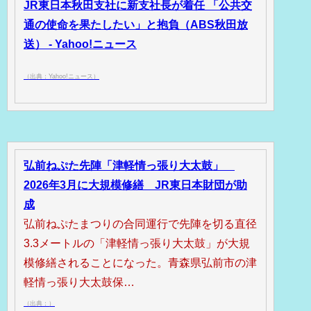
JR東日本秋田支社に新支社長が着任 「公共交
通の使命を果たしたい」と抱負（ABS秋田放
送） - Yahoo!ニュース
（出典：Yahoo!ニュース）
弘前ねぷた先陣「津軽情っ張り大太鼓」
2026年3月に大規模修繕 JR東日本財団が助
成
弘前ねぷたまつりの合同運行で先陣を切る直径
3.3メートルの「津軽情っ張り大太鼓」が大規
模修繕されることになった。青森県弘前市の津
軽情っ張り大太鼓保…
（出典：）