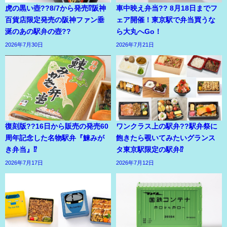
虎の黒い壺??8/7から発売⁉阪神
車中映え弁当?? 8月18日までフ
百貨店限定発売の阪神ファン垂
ェア開催！東京駅で弁当買うな
涎のあの駅弁の壺??
ら大丸へGo！
2026年7月30日
2026年7月21日
復刻版??16日から販売の発売60
ワンクラス上の駅弁??駅弁祭に
周年記念した名物駅弁『鰊みが
飽きたら覗いてみたいグランス
き弁当』⁉
タ東京駅限定の駅弁⁉
2026年7月17日
2026年7月12日