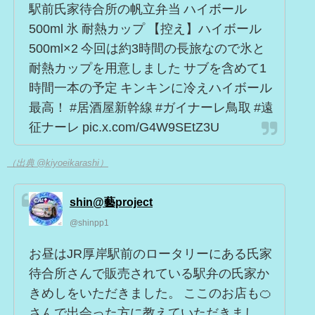
駅前氏家待合所の帆立弁当 ハイボール
500ml 氷 耐熱カップ 【控え】ハイボール
500ml×2 今回は約3時間の長旅なので氷と
耐熱カップを用意しました サブを含めて1
時間一本の予定 キンキンに冷えハイボール
最高！ #居酒屋新幹線 #ガイナーレ鳥取 #遠
征ナーレ pic.x.com/G4W9SEtZ3U
（出典 @kiyoeikarashi）
shin@藝project
@shinpp1
お昼はJR厚岸駅前のロータリーにある氏家
待合所さんで販売されている駅弁の氏家か
きめしをいただきました。 ここのお店も🍊
さんで出会った方に教えていただきまし