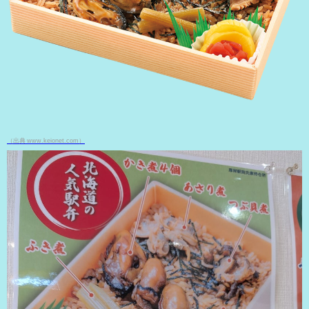
（出典 www.keionet.com）