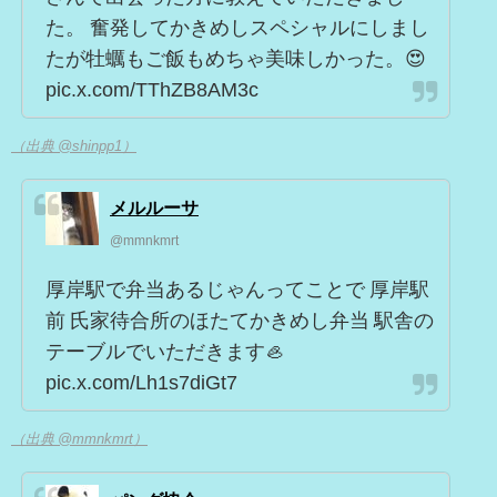
た。 奮発してかきめしスペシャルにしまし
たが牡蠣もご飯もめちゃ美味しかった。😍
pic.x.com/TThZB8AM3c
（出典 @shinpp1）
メルルーサ
@mmnkmrt
厚岸駅で弁当あるじゃんってことで 厚岸駅
前 氏家待合所のほたてかきめし弁当 駅舎の
テーブルでいただきます🦪
pic.x.com/Lh1s7diGt7
（出典 @mmnkmrt）