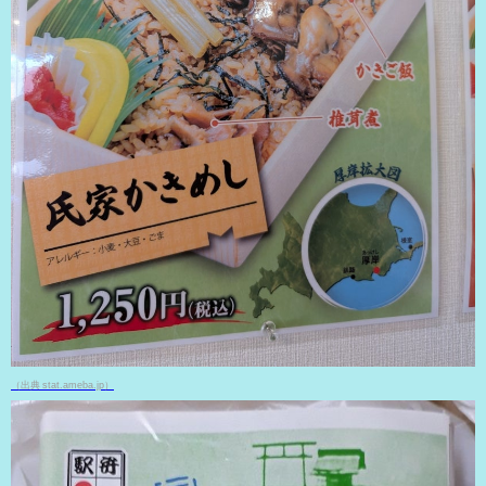
（出典 stat.ameba.jp）