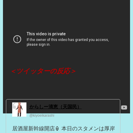
（出典 Youtube）
＜ツイッターの反応＞
からしー清恵（天国民）
@kiyoeikarashi
居酒屋新幹線開店🏮 本日のスタメンは厚岸