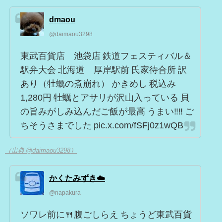
dmaou
@daimaou3298
東武百貨店 池袋店 鉄道フェスティバル＆
駅弁大会 北海道 厚岸駅前 氏家待合所 訳
あり（牡蠣の煮崩れ） かきめし 税込み
1,280円 牡蠣とアサリが沢山入っている 貝
の旨みがしみ込んだご飯が最高 うまい‼️‼️ ご
ちそうさまでした pic.x.com/fSFj0z1wQB
（出典 @daimaou3298）
かくたみずき☁️
@napakura
ソワレ前に🍴腹ごしらえ ちょうど東武百貨