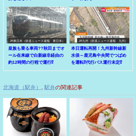
JR東日本（鉄道ニュース速報 東日本）
JR九州（鉄道ニュース速報 九州）
皇族も乗る車両??秋田までオ
本日運転再開！九州新幹線新
ール在来線で白新線非経由の
水俣～鹿児島中央間でつばめ
約12時間の行程で運行⁉
を運転⁉代行バス運行未定⁉
北海道（駅弁）
,
駅弁
の関連記事