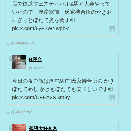
店で鉄道フェスティバル&駅弁大会やって
いたので、厚岸駅前・氏家待合所のかきお
にぎりとほたて煮を食す😊
pic.x.com/8yF2WYwpbV
（出典 @napakura）
B寝台
@Bsindai
今日の夜ご飯は厚岸駅前 氏家待合所の かき
ほたてめし かきもほたても美味しいです😋
pic.x.com/CFEA2NSm3y
（出典 @Bsindai）
落語大好き🎾