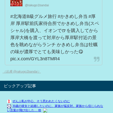
@rakugo1bandai
#北海道B級グルメ旅行 #かきめし弁当 #厚
岸 厚岸駅前氏家待合所でかきめし弁当(スペ
シャル)を購入、イオンで🍺を購入してから
厚岸大橋を渡って対岸から厚岸駅付近の景
色を眺めながらランチ かきめし弁当は牡蠣
の味が濃厚でとても美味しかった😋
pic.x.com/GYL3n8TMR4
（出典 @rakugo1bandai）
ピックアップ記事