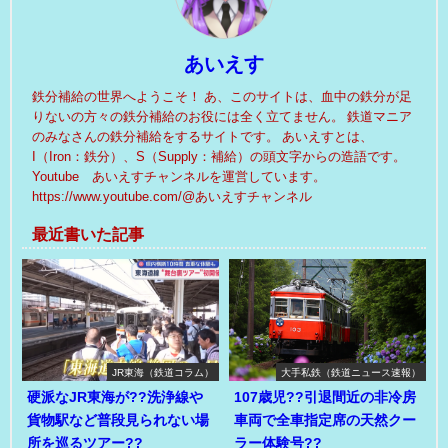
あいえす
鉄分補給の世界へようこそ！ あ、このサイトは、血中の鉄分が足
りないの方々の鉄分補給のお役には全く立てません。 鉄道マニア
のみなさんの鉄分補給をするサイトです。 あいえすとは、
I（Iron：鉄分）、S（Supply：補給）の頭文字からの造語です。
Youtube あいえすチャンネルを運営しています。
https://www.youtube.com/@あいえすチャンネル
最近書いた記事
JR東海（鉄道コラム）
大手私鉄（鉄道ニュース速報）
硬派なJR東海が??洗浄線や
107歳児??引退間近の非冷房
貨物駅など普段見られない場
車両で全車指定席の天然クー
所を巡るツアー??
ラー体験号??