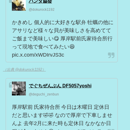
パンダ協会
@dokurock1192
かきめし 個人的に大好きな駅弁 牡蠣の他に
アサリなど様々な貝が美味しさを高めてて
ご飯まで美味しい😋 厚岸駅前氏家待合所行
って現地で食べてみたい😆
pic.x.com/xWDIrvJS3c
（出典 @dokurock1192）
でぐちぜんぶん DF5057yoshi
@deguchi_zenbun
厚岸駅前 氏家待合所 今日は木曜日 定休日
だと思います🤣🤣 なので厚岸で下車しませ
んよ 去年2月に来た時も定休日 なかなか日