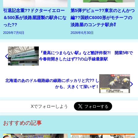
引退記念重??ドクターイエロー
第5弾デビュー??東京のとんかつ
＆500系が淡路屋謹製の駅弁にな
編??国鉄C6000形がモチーフの
った??
淡路屋のコンテナ駅弁⁉
2026年7月6日
2026年6月30日
『最高につまらない駅』など酷評炸裂?! 開業5年で
今春街開きしたはず??の山手線最新駅
北海道のあのドル箱路線の線路にポッカリと穴?? し
かも、大きくて深いぞ！
Xでフォローしよう
おすすめの記事