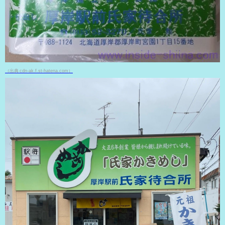
（出典 cdn-ak.f.st-hatena.com）