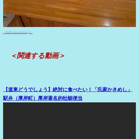
（出典 stat.ameba.jp）
＜関連する動画＞
【道東どうでしょう】絶対に食べたい！「氏家かきめし」
駅弁（厚岸町）厚岸著名的牡蛎便当