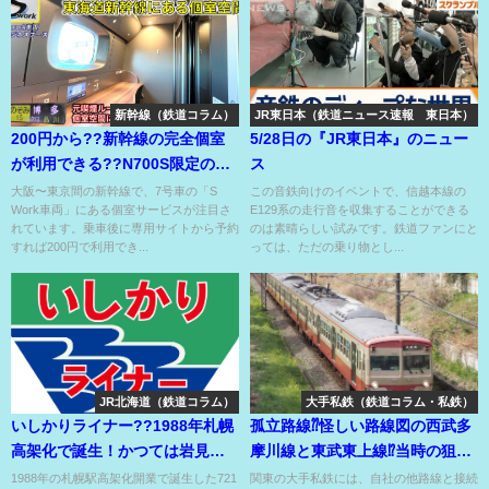
新幹線（鉄道コラム）
JR東日本（鉄道ニュース速報 東日本）
200円から??新幹線の完全個室
5/28日の『JR東日本』のニュー
が利用できる??N700S限定の快
ス
適すぎる空間??
大阪〜東京間の新幹線で、7号車の「S
この音鉄向けのイベントで、信越本線の
Work車両」にある個室サービスが注目さ
E129系の走行音を収集することができる
れています。乗車後に専用サイトから予約
のは素晴らしい試みです。鉄道ファンにと
すれば200円で利用でき...
っては、ただの乗り物とし...
JR北海道（鉄道コラム）
大手私鉄（鉄道コラム・私鉄）
いしかりライナー??1988年札幌
孤立路線⁇怪しい路線図の西武多
高架化で誕生！かつては岩見沢
摩川線と東武東上線⁉当時の狙い
方面にも快速があった??
と事情とは??
1988年の札幌駅高架化開業で誕生した721
関東の大手私鉄には、自社の他路線と接続