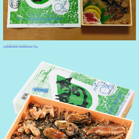
（出典 next.jorudan.co.jp）