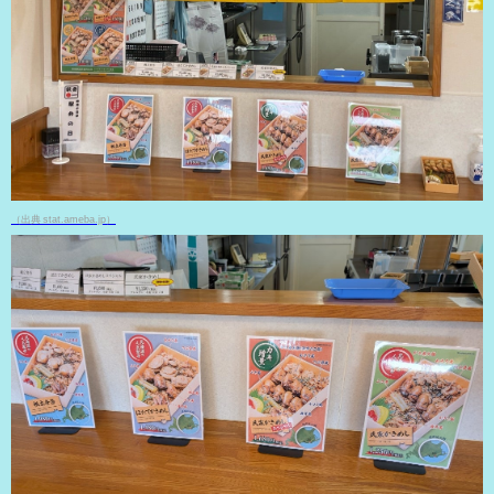
（出典 stat.ameba.jp）