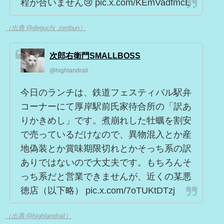
程が合いません😢 pic.x.com/KEmVadfmcL
（出典 @deguchi_zenbun）
次郎右衛門SMALLBOSS
@highlandrail
今日のランチは、鉄道フェスティバル駅弁
コーナーにて厚岸駅前氏家待合所の「訳あ
りかきめし」です。煮崩れした牡蠣を割安
で売っているだけなので、異物混入とか産
地偽装とか賞味期限切れとかそっち系の訳
ありではないので大丈夫です。もちろんそ
っち系だと営業できませんが、近くの某悪
徳店（以下略） pic.x.com/7oTUKtDTzj
（出典 @highlandrail）