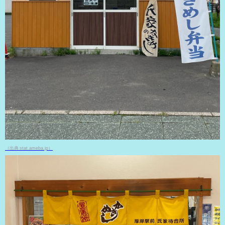
（出典 stat.ameba.jp）