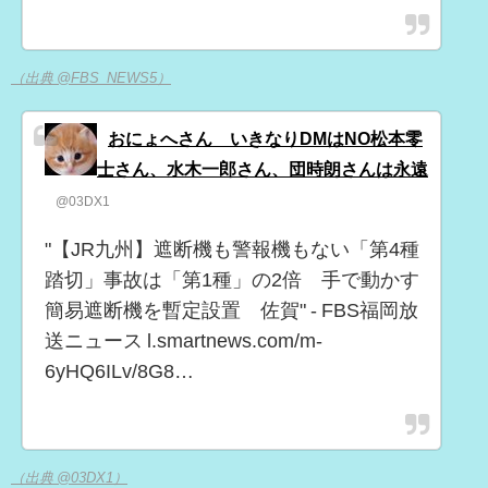
（出典 @FBS_NEWS5）
おにょへさん いきなりDMはNO松本零
士さん、水木一郎さん、団時朗さんは永遠
@03DX1
"【JR九州】遮断機も警報機もない「第4種
踏切」事故は「第1種」の2倍 手で動かす
簡易遮断機を暫定設置 佐賀" - FBS福岡放
送ニュース l.smartnews.com/m-
6yHQ6ILv/8G8…
（出典 @03DX1）