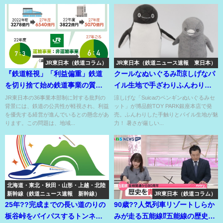
JR東日本（鉄道コラム）
JR東日本（鉄道ニュース速報 東日本）
『鉄道軽視」「利益偏重」鉄道
クールなぬいぐるみ⁇涼しげなパ
を切り捨て始め鉄道事業の質が
イル生地で手ざわりふんわり！
低下しているJR東日本?!
親子セットが嬉しい❤
JR東日本の36事業本部制に対する批判の
涼しげな「Suicaのペンギンぬいぐるみセ
背景には、鉄道の公共性が軽視され、利益
ット」が博品館TOY PARK銀座本店で発
を優先する経営が進んでいるとの懸念があ
売。ふんわりした手触りとパイル生地が魅
ります。この問題は、地域...
力！ 暑さが厳しい...
北海道・東北・秋田・山形・上越・北陸
新幹線（鉄道ニュース速報 新幹線）
JR東日本（鉄道コラム）
25年??完成までの長い道のりの
90歳??人気列車リゾートしらか
板谷峠をバイパスするトンネル
みが走る五能線⁉五能線の歴史を