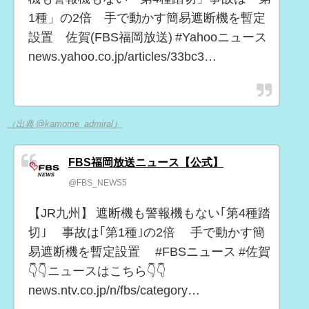
1種」の2倍 手で動かす簡易遮断機を暫定
設置 佐賀(FBS福岡放送) #Yahooニュース
news.yahoo.co.jp/articles/33bc3…
（出典 @kamome_admiral）
FBS福岡放送ニュース【公式】
@FBS_NEWS5
【JR九州】 遮断機も警報機もない｢第4種踏
切｣ 事故は｢第1種｣の2倍 手で動かす簡
易遮断機を暫定設置 #FBSニュース #佐賀
👇👇ニュースはこちら👇👇
news.ntv.co.jp/n/fbs/category…