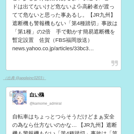
ドは出てないけど危ないよ💦高齢者が渡っ
てて危ないと思った事あるし。【JR九州】
遮断機も警報機もない「第4種踏切」事故は
「第1種」の2倍 手で動かす簡易遮断機を
暫定設置 佐賀（FBS福岡放送）
news.yahoo.co.jp/articles/33bc3…
（出典 @appleinc0203）
白い鴎
@kamome_admiral
自転車はちょっとつらそうだけどまぁ安全
の為なら仕方ないのかな… 【JR九州】遮断
機も警報機もない「第4種踏切」事故は「第