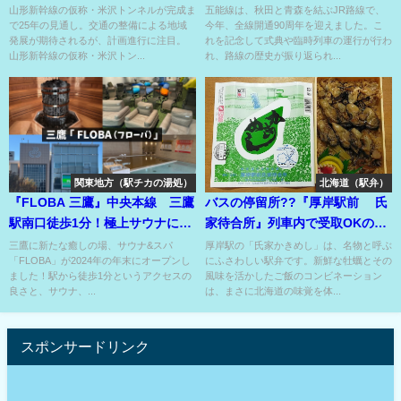
が検討⁉
紐解く⁉
山形新幹線の仮称・米沢トンネルが完成ま
五能線は、秋田と青森を結ぶJR路線で、
で25年の見通し。交通の整備による地域
今年、全線開通90周年を迎えました。こ
発展が期待されるが、計画進行に注目。
れを記念して式典や臨時列車の運行が行わ
山形新幹線の仮称・米沢トン...
れ、路線の歴史が振り返られ...
関東地方（駅チカの湯処）
北海道（駅弁）
『FLOBA 三鷹』中央本線 三鷹
バスの停留所??『厚岸駅前 氏
駅南口徒歩1分！極上サウナに極
家待合所』列車内で受取OKの、
上風呂にカフェアリ！
あの有名名物駅弁のお店?!
三鷹に新たな癒しの場、サウナ&スパ
厚岸駅の「氏家かきめし」は、名物と呼ぶ
「FLOBA」が2024年の年末にオープンし
にふさわしい駅弁です。新鮮な牡蠣とその
ました！駅から徒歩1分というアクセスの
風味を活かしたご飯のコンビネーション
良さと、サウナ、...
は、まさに北海道の味覚を体...
スポンサードリンク