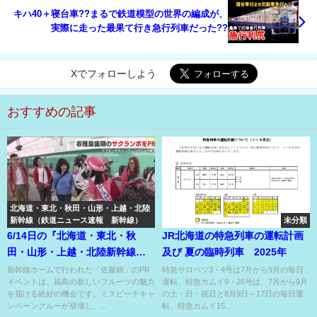
キハ40＋寝台車??まるで鉄道模型の世界の編成が、
実際に走った最果て行き急行列車だった??
Xでフォローしよう
おすすめの記事
北海道・東北・秋田・山形・上越・北陸
新幹線（鉄道ニュース速報 新幹線）
未分類
6/14日の『北海道・東北・秋
JR北海道の特急列車の運転計画
田・山形・上越・北陸新幹線』
及び 夏の臨時列車 2025年
のニュース
新幹線ホームで行われた「佐藤錦」のPR
特急サロベツ3・4号は7月から9月の毎日
イベントは、福島の新しいフルーツの魅力
運転、特急カムイ9・26号は、7月から9月
を届ける絶好の機会です。ミスピーチキャ
の土・日・祝日と8月9日～17日の毎日運
ンペーンクルーが登場し、...
転、特急カムイ15...