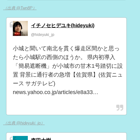
（出典 @Twn8P）
イチノセヒデユキ(hideyuki)
@hideyuki_jp
小城と聞いて南北を貫く爆走区間かと思っ
たら小城駅の西側のほうか。 県内初導入
「簡易遮断機」が小城市の甘木1号踏切に設
置 背景に通行者の急増【佐賀県】(佐賀ニュ
ース サガテレビ)
news.yahoo.co.jp/articles/e8a33…
（出典 @hideyuki_jp）