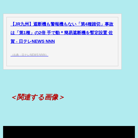
【JR九州】遮断機も警報機もない「第4種踏切」事故
は「第1種」の2倍 手で動＊簡易遮断機を暫定設置 佐
賀 - 日テレNEWS NNN
（出典：日テレNEWS NNN）
＜関連する画像＞