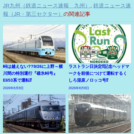
JR九州（鉄道ニュース速報 九州）
,
鉄道ニュース速
報（JR・第三セクター）
の関連記事
峠は越えない??9/26に上野～横
ラストラン日決定⁉記念ヘッドマ
川間の特別運行『碓氷峠号』
ークを前後につけて運転するく
E653系で運転⁉
しろ湿原ノロッコ号⁉
2026年8月8日
2026年8月8日