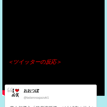
（出典 Youtube）
＜ツイッターの反応＞
おおつぼ
@tadanosagazuki1