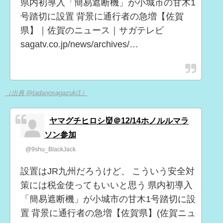
県内初導入「簡易遮断機」が小城市の甘木1
号踏切に設置 背景に通行者の急増【佐賀
県】｜佐賀のニュース｜サガテレビ
sagatv.co.jp/news/archives/…
（出典 @tadanosagazuki1）
ヤマグチヒロシ👹＠12/14ホノルルマラ
ソン参加
@9shu_BlackJack
設置はJR九州だろうけど、 こういう安全対
策には税金使ってもいいと思う 県内初導入
「簡易遮断機」が小城市の甘木1号踏切に設
置 背景に通行者の急増【佐賀県】(佐賀ニュ