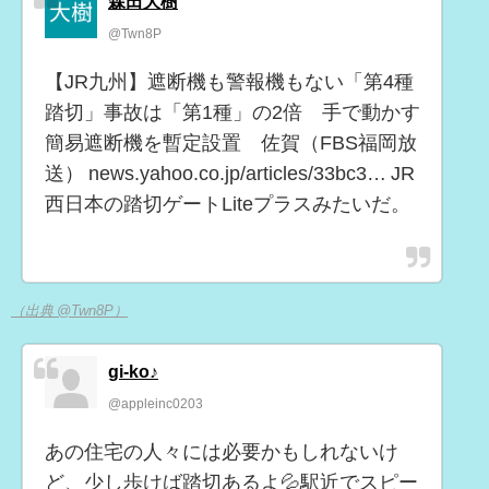
森田大樹
@Twn8P
【JR九州】遮断機も警報機もない「第4種
踏切」事故は「第1種」の2倍 手で動かす
簡易遮断機を暫定設置 佐賀（FBS福岡放
送） news.yahoo.co.jp/articles/33bc3… JR
西日本の踏切ゲートLiteプラスみたいだ。
（出典 @Twn8P）
gi-ko♪
@appleinc0203
あの住宅の人々には必要かもしれないけ
ど、少し歩けば踏切あるよ💦駅近でスピー