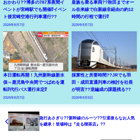
おかわり??博多の787系夜間イ
皇族も乗る車両??秋田までオー
ベントが宮崎駅でも開催⁉イベン
ル在来線で白新線非経由の約12
ト後宮崎空港行列車運行??
時間の行程で運行⁉
2026年8月7日
2026年8月7日
本日運転再開！九州新幹線新水
採算性と所要時間??JRでも羽
俣～鹿児島中央間でつばめを運
田・成田直通列車の検討を社長
転⁉代行バス運行未定⁉
が明言??逆編成の課題残る??
2026年8月7日
2026年8月6日
急行あさぎり??新幹線のルーツ??引退後もなお人気
を継承！登場時は『走る喫茶店』??