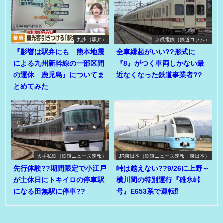
九州（駅弁）
京成電鉄（鉄道コラム）
『影響は駅弁にも 熊本地震
全車縁起がいい??形式に
による九州新幹線の一部区間
『8』がつく車両しかない最
の運休 鹿児島』についてま
近なくなった鉄道事業者??
とめてみた
大手私鉄（鉄道ニュース速報）
JR東日本（鉄道ニュース速報 東日本）
先行体験??期間限定で小江戸
峠は越えない??9/26に上野～
が土休日にトキイロの停車駅
横川間の特別運行『碓氷峠
になる田無駅に停車??
号』E653系で運転⁉