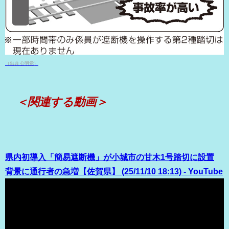
（出典 公明党）
＜関連する動画＞
県内初導入「簡易遮断機」が小城市の甘木1号踏切に設置
背景に通行者の急増【佐賀県】 (25/11/10 18:13) - YouTube