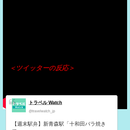
（出典 Youtube）
＜ツイッターの反応＞
トラベル Watch
@travelwatch_jp
【週末駅弁】新青森駅「十和田バラ焼き