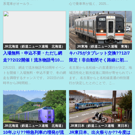
系電車がオールラ...
心で乗車率が低く、2025...
JR北海道（鉄道ニュース速報 北海道）
JR東海（鉄道ニュース速報 東海）
入場無料・申込不要・ただし網
キハ75がタブレット交換??12/7
走??2/22開催！流氷物語号10周
限定！非自動閉そく路線に初の
年記念イベント開催！
キハ75の入線??
2月22日、網走で流氷物語号10周年イベン
名古屋から名松線への直通運行が決定。地
トを開催！入場無料・申込不要で、冬の網
域活性化と観光促進に期待が寄せられてい
走を満喫するチャンスです。 2/22日の16
ます。 名古屋からと名松線直通の特別運
時半から2時間程...
行が決定したとのことで、こ...
JR北海道（鉄道ニュース速報 北海道）
JR東日本（鉄道ニュース速報 東日本）
10年ぶり??特急列車の増発が流
JR東日本、出火祭りか??今度は