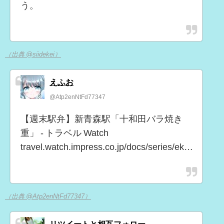
う。
（出典 @siidekei）
えふお
@Atp2enNtFd77347
【週末駅弁】新青森駅「十和田バラ焼き
重」 - トラベル Watch
travel.watch.impress.co.jp/docs/series/ek…
（出典 @Atp2enNtFd77347）
リツイートと相互フォロー