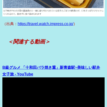
（出典：
https://travel.watch.impress.co.jp/
）
＜関連する動画＞
B級グルメ 「十和田バラ焼き重」新青森駅~美味しい駅弁
女子旅 - YouTube