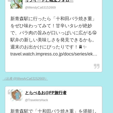
@WendyCa63152669
新青森駅に行ったら「十和田バラ焼き重」
をぜひ味わってみて！甘辛いタレが絶妙
で、バラ肉の旨みが口いっぱいに広がる🤤
駅弁の新しい美味しさを発見できるかも。
週末のお出かけにぴったりです！🚆✨
travel.watch.impress.co.jp/docs/series/ek…
（出典 @WendyCa63152669）
とらべるお@FP旅行者
@TravelersHack
新青森駅で「十和田バラ焼き重」を堪能し