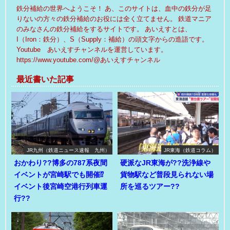
鉄分補給の世界へようこそ！ あ、このサイトは、血中の鉄分が足
りないの方々の鉄分補給のお役には全く立てません。 鉄道マニア
のみなさんの鉄分補給をするサイトです。 あいえすとは、
I（Iron：鉄分）、S（Supply：補給）の頭文字からの造語です。
Youtube あいえすチャンネルを運営しています。
https://www.youtube.com/@あいえすチャンネル
最近書いた記事
JR九州（鉄道ニュース速報 九州）
JR東海（鉄道コラム）
おかわり??博多の787系夜間
硬派なJR東海が??洗浄線や
イベントが宮崎駅でも開催⁉
貨物駅など普段見られない場
イベント後宮崎空港行列車運
所を巡るツアー??
行??