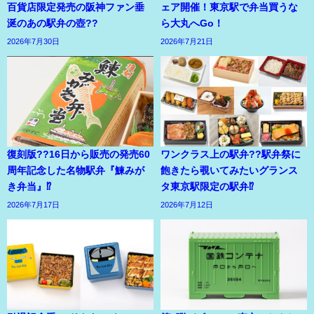
百貨店限定発売の阪神ファン垂
ェア開催！東京駅で弁当買うな
涎のあの駅弁の壺??
ら大丸へGo！
2026年7月30日
2026年7月21日
復刻版??16日から販売の発売60
ワンクラス上の駅弁??駅弁祭に
周年記念した名物駅弁『鰊みが
飽きたら覗いてみたいグランス
き弁当』⁉
タ東京駅限定の駅弁⁉
2026年7月17日
2026年7月12日