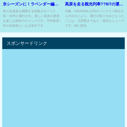
氷シーズンに！ラベンダー編成
高原を走る観光列車??8/7の運転
で運転⁉
未定⁇
冬の北海道を満喫する特急オホーツク
今般、HIGHRAIL1375のバッテリー部分か
81・84号が運行され、美しい流氷の景色
らの出火により、運行が取りやめとなった
を楽しむ絶好のチャンスです。予約推奨！
ことは、大変驚きであり、残念なニュース
冬の北海道といえば流氷です...
です。特に観光...
スポンサードリンク