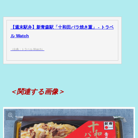
【週末駅弁】新青森駅「十和田バラ焼き重」 - トラベ
ル Watch
（出典：トラベル Watch）
＜関連する画像＞