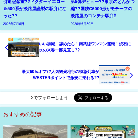
引退記念重??ドクターイエロー
第5弾デビュー??東京のとんかつ
＆500系が淡路屋謹製の駅弁にな
編??国鉄C6000形がモチーフの
った??
淡路屋のコンテナ駅弁⁉
2026年7月6日
2026年6月30日
いい加減、辞めたら！南武線ワンマン運転！焼石に
水の来春一部見直し??
最大60％オフ??人気観光地行の特急列車が
WESTERポイントで激安に乗れる??
Xでフォローしよう
おすすめの記事