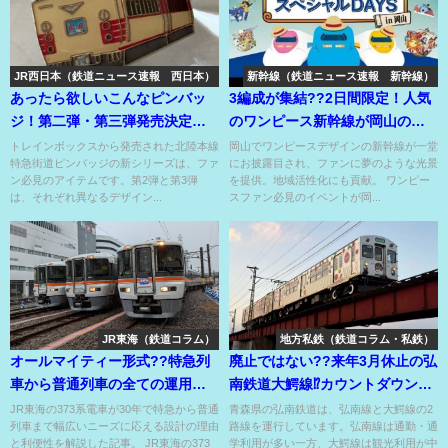
JR西日本（鉄道ニュース速報 西日本）
新幹線（鉄道ニュース速報 新幹線）
あったら欲しいこんなピンバッ
3編成が集結??2日間限定！人気
ジ！第二弾・第三弾発売決定！
のワンピース新幹線が岡山の車
コレクトブックあり〼！
両基地でお披露目♡
トレインボックスから発売された北陸本線
岡山でワンピースデザインの新幹線が一堂
特急街道ピンバッジの新シリーズは、ファ
にお披露目され、ファンに夢のような光景
ン必見のアイテムです。第2弾と第3弾
を提供。地域活性化にも貢献。 ワンピー
は、それぞれ異なるデザイン...
スファン必見のイベントが岡...
JR東海（鉄道コラム）
地方私鉄（鉄道コラム・私鉄）
オールマイティー形式??特急列
廃止ではない??来年3月休止の弘
車から普通列車の全ての運用を
南鉄道大鰐線⁉カウントダウンパ
こなす車両??
ネルアリ〼⁉
JR東海の373系電車が30年で特急から普通
青森県の弘南鉄道は、弘南線と大鰐線の2
列車まで幅広いニーズに応える設計の理由
路線を運行しています。弘南線は通勤・通
と利便性を解説した記事。 JR東海の373
学利用が多い一方、大鰐線は観光利用が中