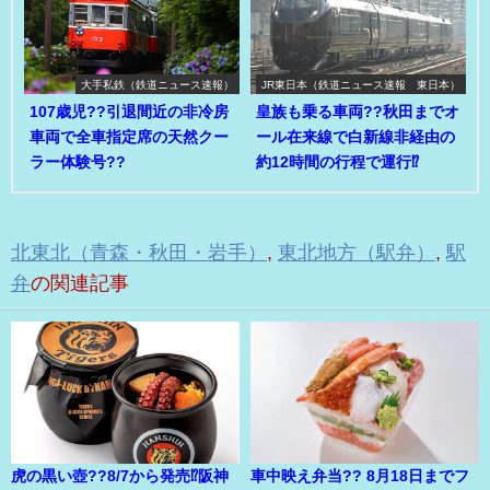
大手私鉄（鉄道ニュース速報）
JR東日本（鉄道ニュース速報 東日本）
107歳児??引退間近の非冷房
皇族も乗る車両??秋田までオ
車両で全車指定席の天然クー
ール在来線で白新線非経由の
ラー体験号??
約12時間の行程で運行⁉
北東北（青森・秋田・岩手）
,
東北地方（駅弁）
,
駅
弁
の関連記事
虎の黒い壺??8/7から発売⁉阪神
車中映え弁当?? 8月18日までフ