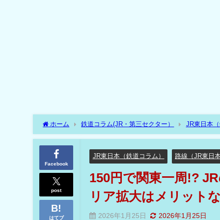
ホーム
鉄道コラム(JR・第三セクター）
JR東日本
ア拡大はメリットなし⁉
JR東日本（鉄道コラム）
路線（JR東日
Facebook
150円で関東一周!?
post
リア拡大はメリットな
2026年1月25日
2026年1月25日
はてブ