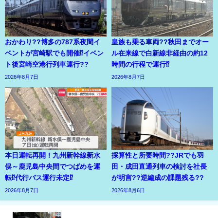
おかわり??博多の787系夜間イ
皇族も乗る車両??秋田までオー
ベントが宮崎駅でも開催⁉イベン
ル在来線で白新線非経由の約12
ト後宮崎空港行列車運行??
時間の行程で運行⁉
2026年8月7日
2026年8月7日
本日運転再開！九州新幹線新水
採算性と所要時間??JRでも羽
俣～鹿児島中央間でつばめを運
田・成田直通列車の検討を社長
転⁉代行バス運行未定⁉
が明言??逆編成の課題残る??
2026年8月7日
2026年8月6日