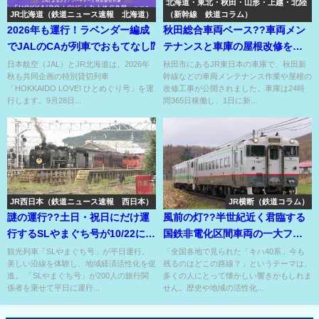
北海道・東北・秋田・山形・上越・北陸
JR北海道（鉄道ニュース速報 北海道）
（新幹線 鉄道コラム）
2026年も運行！ラベンダー編成
秋田総合車両ベース??車両メン
でJALのCAが列車でおもてなし⁉
テナンスと車庫の屋根改修を公
開⁉
日本航空（JAL）とJR北海道は、2026年
秋田市にあるJR東日本の車庫で、秋田新
秋も共同企画の特別貸切列車
幹線などの車両メンテナンス作業や屋根の
「HOKKAIDO LOVE! ひとめぐり号」を運
改修工事が公開されました。車庫は24時
行します。9月28日...
間365日稼働し、1日に新...
JR西日本（鉄道ニュース速報 西日本）
JR横断（鉄道コラム）
謎の運行??土日・祝日にだけ運
風前の灯??半世紀近く君臨する
行するSLやまぐち号が10/22に運
国鉄非電化区間車両の一大ファ
行??
ミリー！乗車はお早めに！
観光列車「SLやまぐち号」が平日運行。
「全国各地で見られた「キハ40系」今も
美しい沿線を体験し、地域経済活性化を促
残るのはどこの路線？」というテーマは、
進。 「SLやまぐち号」が200人の旅行関
多くの人にとって懐かしい響きかもしれま
係者を乗せて平日に運行...
せん。歴史や地域の活性化...