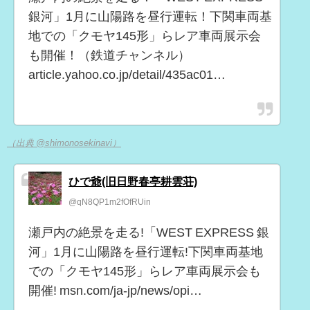
銀河」1月に山陽路を昼行運転！下関車両基
地での「クモヤ145形」らレア車両展示会
も開催！（鉄道チャンネル）
article.yahoo.co.jp/detail/435ac01…
（出典 @shimonosekinavi）
ひで爺(旧日野春亭耕雲荘)
@qN8QP1m2fOfRUin
瀬戸内の絶景を走る!「WEST EXPRESS 銀
河」1月に山陽路を昼行運転!下関車両基地
での「クモヤ145形」らレア車両展示会も
開催! msn.com/ja-jp/news/opi…