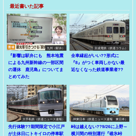
最近書いた記事
九州（駅弁）
京成電鉄（鉄道コラム）
『影響は駅弁にも 熊本地震
全車縁起がいい??形式に
による九州新幹線の一部区間
『8』がつく車両しかない最
の運休 鹿児島』についてま
近なくなった鉄道事業者??
とめてみた
大手私鉄（鉄道ニュース速報）
JR東日本（鉄道ニュース速報 東日本）
先行体験??期間限定で小江戸
峠は越えない??9/26に上野～
が土休日にトキイロの停車駅
横川間の特別運行『碓氷峠