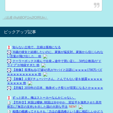
（出典 @qN8QP1m2fOfRUin）
ピックアップ記事