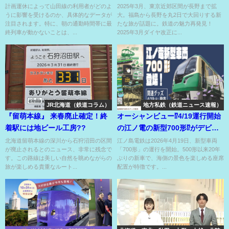
生??
き』の強者現る⁉
計画運休によって山田線の利用者がどのよ
2025年3月、東京近郊区間が長野まで拡
うに影響を受けるのか、具体的なデータが
大。福島から長野を丸2日で大回りする新
注目されます。特に、朝の通勤時間帯に最
たな旅が話題に。鉄道の魅力再発見！
終列車が動かないことは、...
2025年3月ダイヤ改正に...
JR北海道（鉄道コラム）
地方私鉄（鉄道ニュース速報）
『留萌本線』 来春廃止確定！終
オーシャンビュー⁉4/19運行開始
着駅には地ビール工房??
の江ノ電の新型700形⁉がデビュ
ー グッズも販売⁉
北海道留萌本線の深川から石狩沼田の区間
江ノ島電鉄は2026年4月19日、新型車両
が廃止されるとのニュース、非常に残念で
「700形」の運行を開始。500形以来20年
す。この路線は美しい自然を眺めながらの
ぶりの新車で、海側の景色を楽しめる座席
旅が楽しめる貴重なルート...
配置が特徴です。...