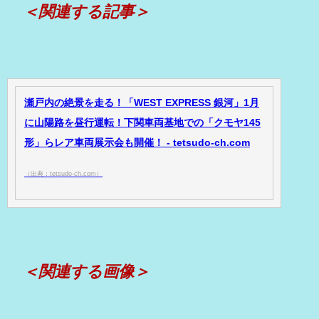
＜関連する記事＞
瀬戸内の絶景を走る！「WEST EXPRESS 銀河」1月
に山陽路を昼行運転！下関車両基地での「クモヤ145
形」らレア車両展示会も開催！ - tetsudo-ch.com
（出典：tetsudo-ch.com）
＜関連する画像＞