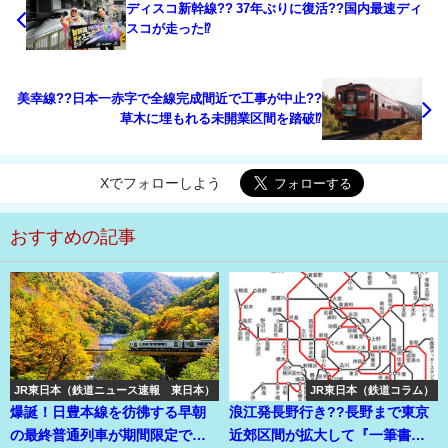
ディスコ新幹線?? 37年ぶりに復活??国内最速ディ
スコが走った⁉
美幸線??日本一赤字で全線完成間近で工事が中止??
草木に埋もれる未開業区間を踏破⁉
Xでフォローしよう
おすすめの記事
JR東日本（鉄道ニュース速報 東日本）
JR東日本（鉄道コラム）
爆誕！日豊本線を彷彿する早朝
浪江発長野行き??長野まで東京
の最終普通列車が期間限定で誕
近郊区間が拡大して『一筆書