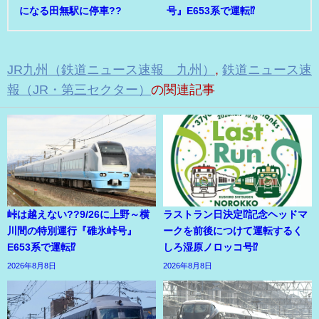
になる田無駅に停車??
号』E653系で運転⁉
JR九州（鉄道ニュース速報 九州）
,
鉄道ニュース速
報（JR・第三セクター）
の関連記事
峠は越えない??9/26に上野～横
ラストラン日決定⁉記念ヘッドマ
川間の特別運行『碓氷峠号』
ークを前後につけて運転するく
E653系で運転⁉
しろ湿原ノロッコ号⁉
2026年8月8日
2026年8月8日