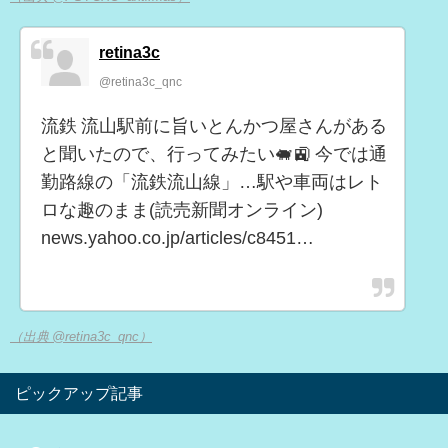
retina3c
@retina3c_qnc
流鉄 流山駅前に旨いとんかつ屋さんがある
と聞いたので、行ってみたい🐖🚉 今では通
勤路線の「流鉄流山線」…駅や車両はレト
ロな趣のまま(読売新聞オンライン)
news.yahoo.co.jp/articles/c8451…
（出典 @retina3c_qnc）
ピックアップ記事