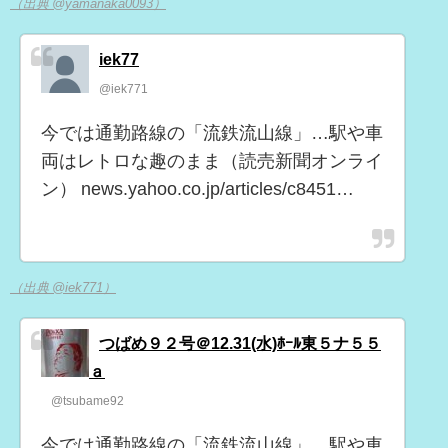
（出典 @yamanaka0093）
iek77
@iek771
今では通勤路線の「流鉄流山線」…駅や車
両はレトロな趣のまま（読売新聞オンライ
ン） news.yahoo.co.jp/articles/c8451…
（出典 @iek771）
つばめ９２号＠12.31(水)ﾎｰﾙ東５ナ５５
ａ
@tsubame92
今では通勤路線の「流鉄流山線」…駅や車