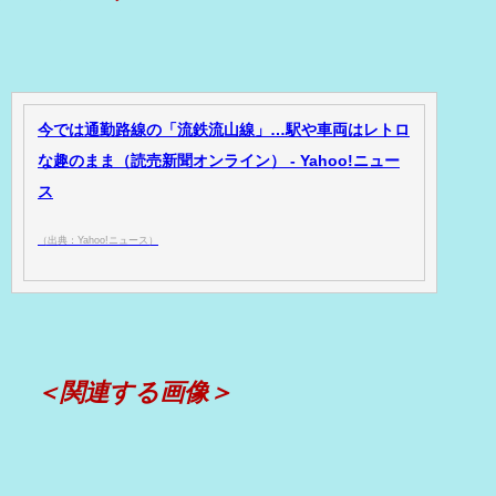
今では通勤路線の「流鉄流山線」…駅や車両はレトロ
な趣のまま（読売新聞オンライン） - Yahoo!ニュー
ス
（出典：Yahoo!ニュース）
＜関連する画像＞