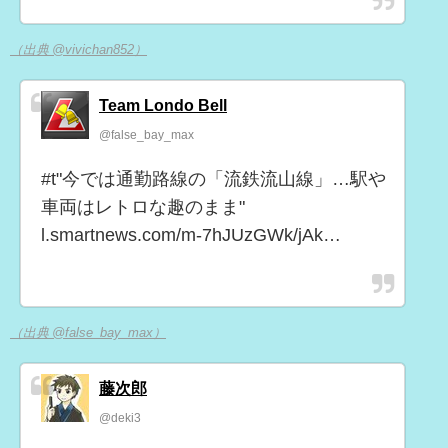
（出典 @vivichan852）
Team Londo Bell
@false_bay_max
#t"今では通勤路線の「流鉄流山線」…駅や
車両はレトロな趣のまま"
l.smartnews.com/m-7hJUzGWk/jAk…
（出典 @false_bay_max）
藤次郎
@deki3