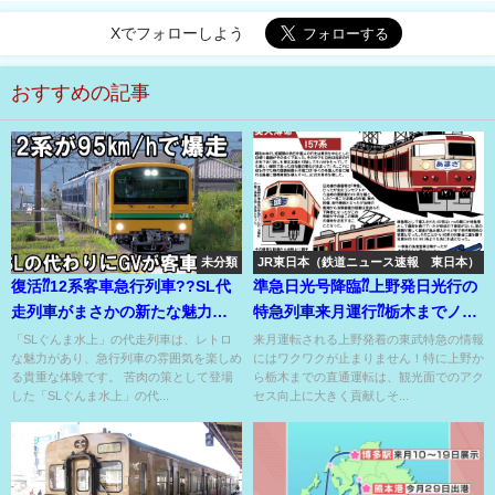
Xでフォローしよう
おすすめの記事
未分類
JR東日本（鉄道ニュース速報 東日本）
復活⁇12系客車急行列車??SL代
準急日光号降臨⁇上野発日光行の
走列車がまさかの新たな魅力あ
特急列車来月運行⁇栃木までノン
る列車に変貌??
ストップ??
「SLぐんま水上」の代走列車は、レトロ
来月運転される上野発着の東武特急の情報
な魅力があり、急行列車の雰囲気を楽しめ
にはワクワクが止まりません！特に上野か
る貴重な体験です。 苦肉の策として登場
ら栃木までの直通運転は、観光面でのアク
した「SLぐんま水上」の代...
セス向上に大きく貢献しそ...