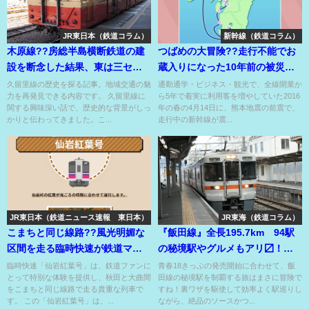
JR東日本（鉄道コラム）
新幹線（鉄道コラム）
木原線??房総半島横断鉄道の建
つばめの大冒険??走行不能でお
設を断念した結果、東は三セク
蔵入りになった10年前の被災新
西は末端部が間もなく廃止??
幹線が旅に出る??
久留里線の歴史を探る記事。地域交通の魅
通勤通学・ビジネス・観光で、全線開業か
力を再発見できる内容です。 久留里線に
ら5年で着実に利用客を増やしていた2016
関する興味深い話で、歴史的な背景がしっ
年の春の4月14日に、熊本地震の前震で、
かりと伝わってきました。こ...
走行中の新幹線が震...
JR東日本（鉄道ニュース速報 東日本）
JR東海（鉄道コラム）
こまちと同じ線路??風光明媚な
『飯田線』全長195.7km 94駅
区間を走る臨時快速が鉄道マニ
の秘境駅やグルメもアリ〼！コ
ア心をくすぐりまくる??
スパ重視なら18きっぷで！
臨時快速「仙岩紅葉号」は、鉄道ファンに
青春18きっぷの発売開始に合わせて、飯
とって特別な体験を提供し、秋田と大曲間
田線の秘境駅を制覇する旅はまさに冒険で
をこまちと同じ線路で走る貴重な列車で
すね！裏ワザを駆使して効率よく駅巡りし
す。 この「仙岩紅葉号」は、...
ながら、絶品のソースかつ...