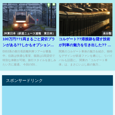
JR東日本（鉄道ニュース速報 東日本）
未分類
100万円??1両まるごと貸切プラ
コルゲート??溶接跡を隠す技術
ンがある??しかもオプションで
が列車の魅力を引き出した?? 関
一部の号車が選べる⁇
東コルゲート車スペシャル??
E653系の夜行長距離列車ツアーが募集
関東のコルゲート車体の魅力を紹介。独特
中。往路は快適な客室、復路は1両貸切で
なデザインが鉄道ファンを虜にし、リバイ
特別な体験が可能。旅行スタイルを楽しみ
バルも話題に。 関東の「コルゲート車
たい方に最適。 今回のE6...
体」は、まさにいぶし銀の魅力...
スポンサードリンク