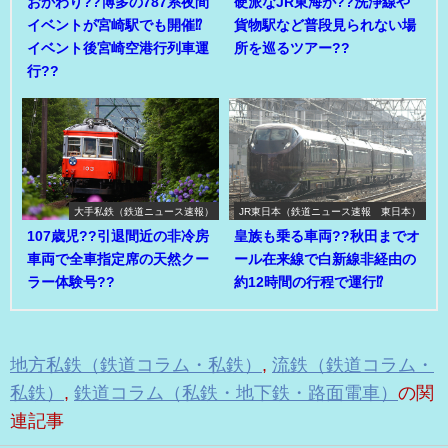
おかわり??博多の787系夜間
硬派なJR東海が??洗浄線や
イベントが宮崎駅でも開催⁉
貨物駅など普段見られない場
イベント後宮崎空港行列車運
所を巡るツアー??
行??
大手私鉄（鉄道ニュース速報）
JR東日本（鉄道ニュース速報 東日本）
107歳児??引退間近の非冷房
皇族も乗る車両??秋田までオ
車両で全車指定席の天然クー
ール在来線で白新線非経由の
ラー体験号??
約12時間の行程で運行⁉
地方私鉄（鉄道コラム・私鉄）
,
流鉄（鉄道コラム・
私鉄）
,
鉄道コラム（私鉄・地下鉄・路面電車）
の関
連記事