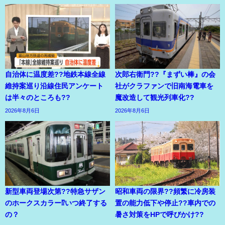
自治体に温度差??地鉄本線全線
次郎右衛門??『まずい棒』の会
維持案巡り沿線住民アンケート
社がクラファンで旧南海電車を
は半々のところも??
魔改造して観光列車化??
2026年8月6日
2026年8月6日
新型車両登場次第??特急サザン
昭和車両の限界??頻繁に冷房装
のホークスカラー⁉いつ終了する
置の能力低下や停止??車内での
の？
暑さ対策をHPで呼びかけ??