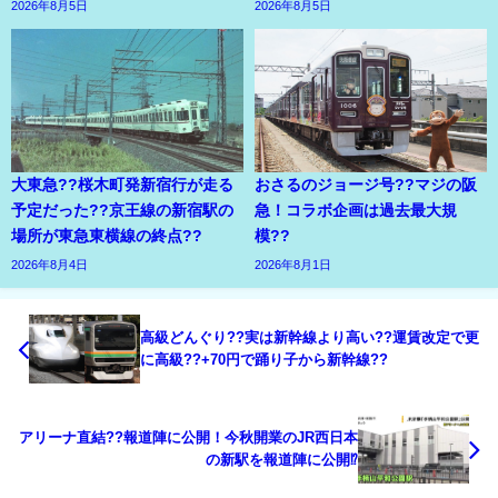
2026年8月5日
2026年8月5日
大東急??桜木町発新宿行が走る
おさるのジョージ号??マジの阪
予定だった??京王線の新宿駅の
急！コラボ企画は過去最大規
場所が東急東横線の終点??
模??
2026年8月4日
2026年8月1日
高級どんぐり??実は新幹線より高い??運賃改定で更
に高級??+70円で踊り子から新幹線??
アリーナ直結??報道陣に公開！今秋開業のJR西日本
の新駅を報道陣に公開⁉