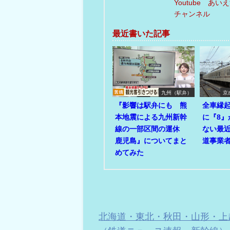
Youtube あい
チャンネル
最近書いた記事
九州（駅弁）
京
『影響は駅弁にも 熊
全車縁起
本地震による九州新幹
に『8
線の一部区間の運休
ない最
鹿児島』についてまと
道事業者
めてみた
北海道・東北・秋田・山形・上