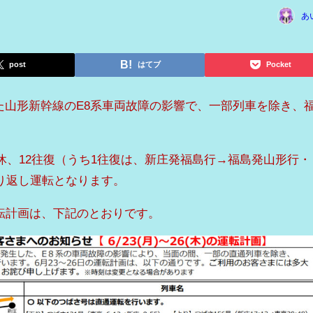
あ
post
はてブ
Pocket
した山形新幹線のE8系車両故障の影響で、一部列車を除き、
休、12往復（うち1往復は、新庄発福島行→福島発山形行・
り返し運転となります。
運転計画は、下記のとおりです。