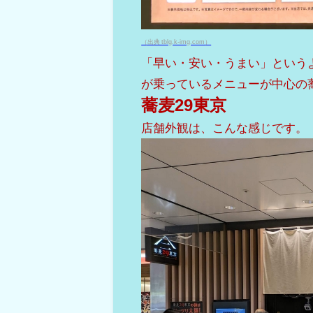
（出典 tblg.k-img.com）
「早い・安い・うまい」という
が乗っているメニューが中心の
蕎麦29東京
店舗外観は、こんな感じです。