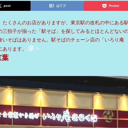
post
はてブ
Pocket
、たくさんのお店がありますが、東京駅の改札の中にある
の三拍子が揃った「駅そば」を探してみるとほとんどない
食いそばはありません。駅そばのチェーン店の「いろり
像＞
にあります。
京葉