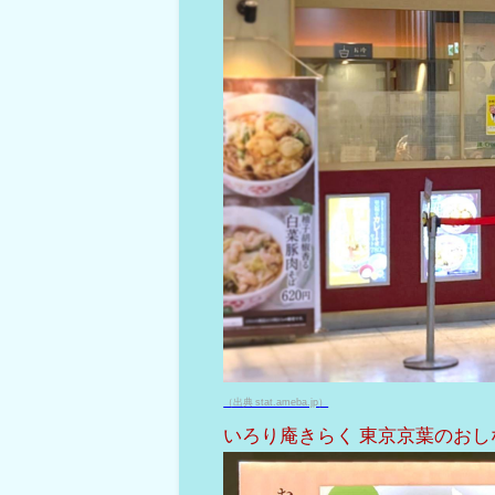
（出典 stat.ameba.jp）
いろり庵きらく 東京京葉のお