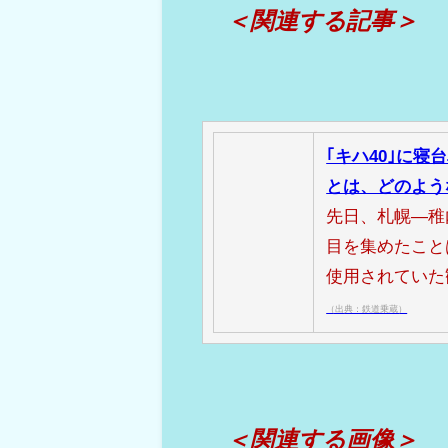
＜関連する記事＞
｢キハ40｣に
とは、どのよう
先日、札幌―稚
目を集めたこと
使用されていた
（出典：鉄道乗蔵）
＜関連する画像＞