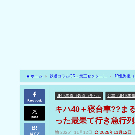
ホーム
鉄道コラム(JR・第三セクター）
JR北海道
た最果て行き急行列車だった??
JR北海道（鉄道コラム）
列車（JR北海
Facebook
キハ40＋寝台車??
post
った最果て行き急行列
2025年11月12日
2025年11月12日
はてブ