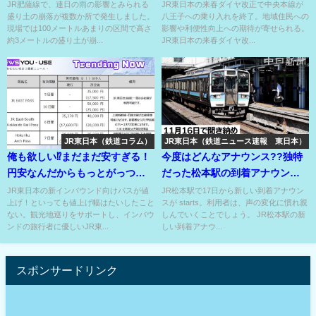
着決定！
JR肥薩線で、連日の雨の影響とみられる
JR東日本の来春ダイヤ改正で中央本線が
盛り土の崩落が複数か所で発生しました。
八王子への乗り入れを終了。地域住民への
現場では100メートルあまりの区間で高さ
影響や利便性向上への期待が寄せられる。
約3メートルの盛り土が崩...
JR東日本の来春ダイヤ改...
JR東日本（鉄道コラム）
JR東日本（鉄道ニュース速報 東日本）
俺も欲しい⁉まだまだ安すぎる！
今度はどんなアナウンス??独特
円安なんだからもっとがっつら
だった松本駅の到着アナウンス
値上げしたら？
がついにリニューアル⁉
JR東日本の新インバウンド向けパスが値
JR松本駅で17日から新しい到着アナウン
上げ！といっても値上げ幅はたいしたこと
スが starts。利用者は、声の変化に慣れ親
ない。観光地巡りをサポートし、インバウ
しんでいくことでしょう。 JR松本駅の新
ンドの旅行者に優しいJR東...
しい到着アナウ...
スポンサードリンク