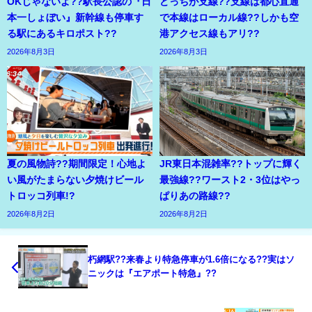
OKじゃないよ??駅長公認の『日
どっちが支線??支線は都心直通
本一しょぼい』新幹線も停車す
で本線はローカル線??しかも空
る駅にあるキロポスト??
港アクセス線もアリ??
2026年8月3日
2026年8月3日
夏の風物詩??期間限定！心地よ
JR東日本混雑率??トップに輝く
い風がたまらない夕焼けビール
最強線??ワースト2・3位はやっ
トロッコ列車!?
ぱりあの路線??
2026年8月2日
2026年8月2日
朽網駅??来春より特急停車が1.6倍になる??実はソ
ニックは『エアポート特急』??