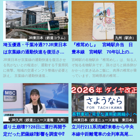
JR東日本（鉄道コラム）
九州（駅弁）
埼玉優遇・千葉冷遇??JR東日本
『椎茸めし』 宮崎駅弁当 日
は京葉線の通勤快速を復活させ
豊本線 宮崎駅 70年以上の人
る気は毛頭ない??
気の長寿駅弁！
JR東日本が京葉線の通勤快速を復活させ
宮崎駅の名物駅弁『椎茸めし』は、知る人
る気がないとの報道が、通勤する千葉県民
ぞ知る名物駅弁です。鶏そぼろと錦糸卵が
に衝撃。地域の交通インフラ整備が必要と
かかった炊き込みご飯に、肉厚の椎茸が乗
訴え。 京葉線の通勤快速復...
っています。宮崎県産の椎茸...
JR九州（鉄道ニュース速報 九州）
JR東日本（鉄道ニュース速報 東日本）
盛り土崩壊??28日に運行再開予
立川行211系消滅⁉来春から中央
定だった肥薩線⁉影響を調査中⁉
本線中距離電車の全列車高尾発