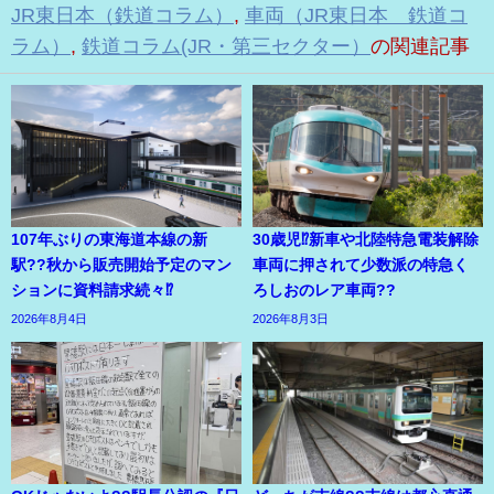
JR東日本（鉄道コラム）
,
車両（JR東日本 鉄道コ
ラム）
,
鉄道コラム(JR・第三セクター）
の関連記事
107年ぶりの東海道本線の新
30歳児⁉新車や北陸特急電装解除
駅??秋から販売開始予定のマン
車両に押されて少数派の特急く
ションに資料請求続々⁉
ろしおのレア車両??
2026年8月4日
2026年8月3日