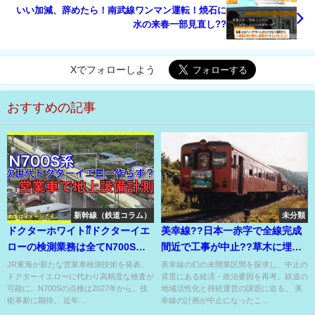
いい加減、辞めたら！南武線ワンマン運転！焼石に
水の来春一部見直し??
Xでフォローしよう
おすすめの記事
新幹線（鉄道コラム）
未分類
ドクターホワイト⁇ドクターイエ
美幸線??日本一赤字で全線完成
ローの検測業務は全てN700Sに
間近で工事が中止??草木に埋も
お任せ⁇
れる未開業区間を踏破⁉
JR東海が新たな営業車検測技術を発表。
美幸線の幻の未開業区間を探求し、中止の
ドクターイエローに代わり高精度な検査が
背景にある経済・政治要因を再考。鉄道の
可能に。N700Sの点検は2027年から。技
地域活性化と持続運営の課題に迫る。 美
術革新に期待。 近年...
幸線の計画が中止になったこ...