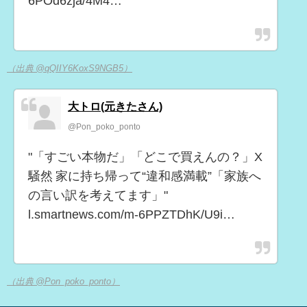
6POd6zja/4M4…
（出典 @qQIIY6KoxS9NGB5）
大トロ(元きたさん)
@Pon_poko_ponto
"「すごい本物だ」「どこで買えんの？」X
騒然 家に持ち帰って“違和感満載”「家族へ
の言い訳を考えてます」"
l.smartnews.com/m-6PPZTDhK/U9i…
（出典 @Pon_poko_ponto）