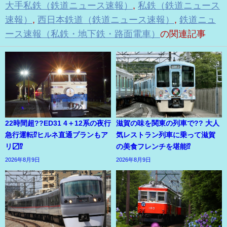
大手私鉄（鉄道ニュース速報）
,
私鉄（鉄道ニュース
速報）
,
西日本鉄道（鉄道ニュース速報）
,
鉄道ニュ
ース速報（私鉄・地下鉄・路面電車）
の関連記事
22時間超??ED31 4＋12系の夜行
滋賀の味を関東の列車で?? 大人
急行運転⁉ヒルネ直通プランもア
気レストラン列車に乗って滋賀
リ〼⁉
の美食フレンチを堪能⁉
2026年8月9日
2026年8月9日