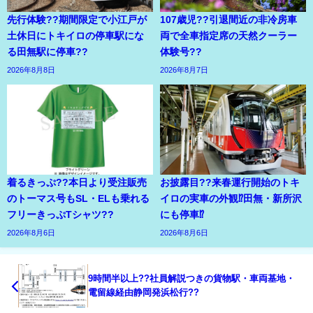
先行体験??期間限定で小江戸が
107歳児??引退間近の非冷房車
土休日にトキイロの停車駅にな
両で全車指定席の天然クーラー
る田無駅に停車??
体験号??
2026年8月8日
2026年8月7日
着るきっぷ??本日より受注販売
お披露目??来春運行開始のトキ
のトーマス号もSL・ELも乗れる
イロの実車の外観⁉田無・新所沢
フリーきっぷTシャツ??
にも停車⁉
2026年8月6日
2026年8月6日
9時間半以上??社員解説つきの貨物駅・車両基地・
電留線経由静岡発浜松行??