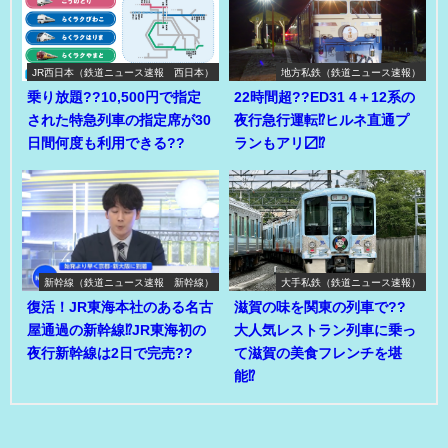
JR西日本（鉄道ニュース速報 西日本）
地方私鉄（鉄道ニュース速報）
乗り放題??10,500円で指定
22時間超??ED31 4＋12系の
された特急列車の指定席が30
夜行急行運転⁉ヒルネ直通プ
日間何度も利用できる??
ランもアリ〼⁉
新幹線（鉄道ニュース速報 新幹線）
大手私鉄（鉄道ニュース速報）
復活！JR東海本社のある名古
滋賀の味を関東の列車で??
屋通過の新幹線⁉JR東海初の
大人気レストラン列車に乗っ
夜行新幹線は2日で完売??
て滋賀の美食フレンチを堪
能⁉