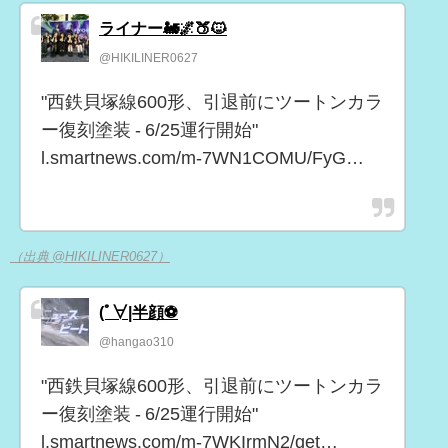
ライナー🚂🌌🍑🐱
@HIKILINER0627
"西鉄貝塚線600形、引退前にツートンカラ
ー復刻塗装 - 6/25運行開始"
l.smartnews.com/m-7WN1COMU/FyG…
（出典 @HIKILINER0627）
(ﾟ∀|半顔⚽
@hangao310
"西鉄貝塚線600形、引退前にツートンカラ
ー復刻塗装 - 6/25運行開始"
l.smartnews.com/m-7WKIrmN2/qet…