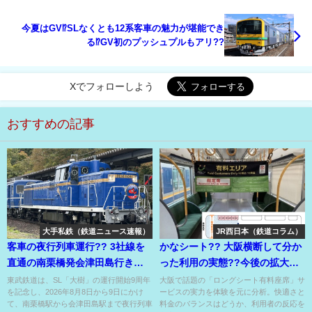
今夏はGV⁉SLなくとも12系客車の魅力が堪能でき
る⁉GV初のプッシュプルもアリ??
Xでフォローしよう
おすすめの記事
大手私鉄（鉄道ニュース速報）
JR西日本（鉄道コラム）
客車の夜行列車運行?? 3社線を
かなシート?? 大阪横断して分か
直通の南栗橋発会津田島行きで
った利用の実態??今後の拡大は
所要時間は7時間17分⁉
本当に必要か??
東武鉄道は、SL「大樹」の運行開始9周年
大阪で話題の「ロングシート有料座席」サ
を記念し、2026年8月8日から9日にかけ
ービスの実力を体験を元に分析。快適さと
て、南栗橋駅から会津田島駅まで夜行列車
料金のバランスはどうか、利用者の反応を