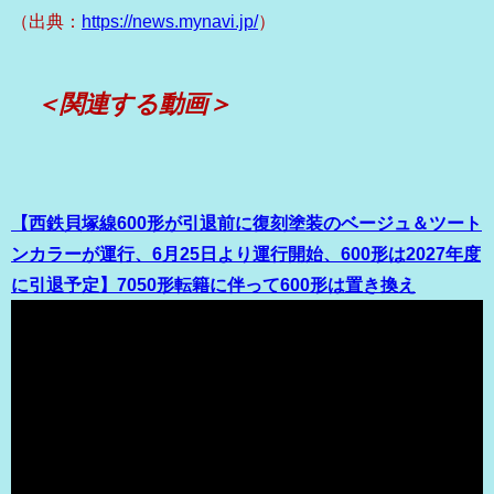
（出典：
https://news.mynavi.jp/
）
＜関連する動画＞
【西鉄貝塚線600形が引退前に復刻塗装のベージュ＆ツート
ンカラーが運行、6月25日より運行開始、600形は2027年度
に引退予定】7050形転籍に伴って600形は置き換え