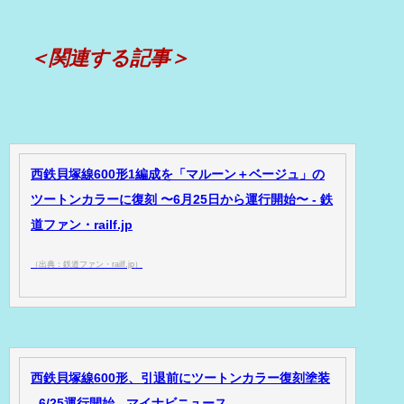
＜関連する記事＞
西鉄貝塚線600形1編成を「マルーン＋ベージュ」の
ツートンカラーに復刻 〜6月25日から運行開始〜 - 鉄
道ファン・railf.jp
（出典：鉄道ファン・railf.jp）
西鉄貝塚線600形、引退前にツートンカラー復刻塗装
- 6/25運行開始 - マイナビニュース