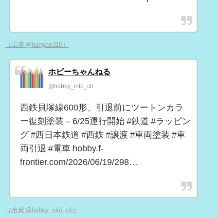
（出典 @hangao310）
ホビーちゃんねる
@hobby_info_ch
西鉄貝塚線600形、引退前にツートンカラ
ー復刻塗装 – 6/25運行開始 #鉄道 #ラッピン
グ #西日本鉄道 #西鉄 #譲渡 #車両塗装 #車
両引退 #電車 hobby.f-
frontier.com/2026/06/19/298…
（出典 @hobby_info_ch）