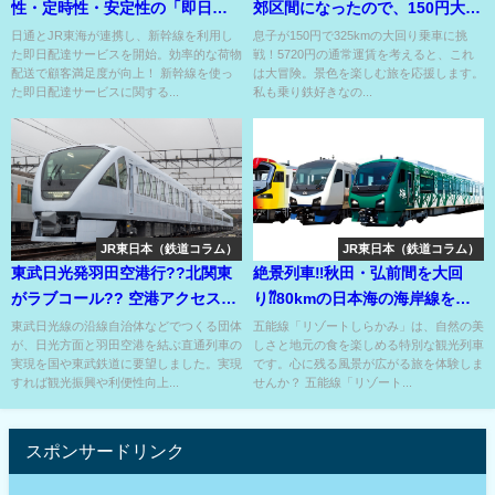
性・定時性・安定性の「即日配
郊区間になったので、150円大回
達サービス」開始 ⁉
り325km乗車⁇
日通とJR東海が連携し、新幹線を利用し
息子が150円で325kmの大回り乗車に挑
た即日配達サービスを開始。効率的な荷物
戦！5720円の通常運賃を考えると、これ
配送で顧客満足度が向上！ 新幹線を使っ
は大冒険。景色を楽しむ旅を応援します。
た即日配達サービスに関する...
私も乗り鉄好きなの...
JR東日本（鉄道コラム）
JR東日本（鉄道コラム）
東武日光発羽田空港行??北関東
絶景列車‼秋田・弘前間を大回
がラブコール?? 空港アクセス特
り⁇80kmの日本海の海岸線を個
急スペーシアX⁉
性的な3編成で楽しむ！
東武日光線の沿線自治体などでつくる団体
五能線「リゾートしらかみ」は、自然の美
が、日光方面と羽田空港を結ぶ直通列車の
しさと地元の食を楽しめる特別な観光列車
実現を国や東武鉄道に要望しました。実現
です。心に残る風景が広がる旅を体験しま
すれば観光振興や利便性向上...
せんか？ 五能線「リゾート...
スポンサードリンク