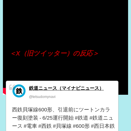
（出典 Youtube）
＜X（旧ツイッター）の反応＞
鉄道ニュース（マイナビニュース）
@tetsudomynavi
西鉄貝塚線600形、引退前にツートンカラ
ー復刻塗装 - 6/25運行開始 #鉄道 #鉄道ニュ
ース #電車 #西鉄 #貝塚線 #600形 #西日本鉄