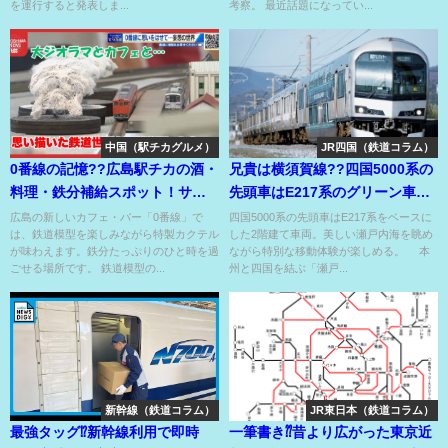
を運行すると発表しま...
考察。 最近話題になってい...
中国（駅チカグルメ）
JR四国（鉄道コラム）
0番線の記憶??広島駅チカの酒・
兄貴は横須賀線??四国5000系の
料理・鉄分補給スポット！サン
先頭車はE217系のグリーン車が
ライズのカクテルアリ〼⁉
ベース??
広島の新しいカフェ・バー「0番線」で
四国5000系の先頭車はE217系をベースに
は、鉄道模型を楽しみながら特製カクテル
した2階建て車両。美しい瀬戸内海を眺め
が味わえます。鉄分たっぷりのひと時を過
ながら特別な移動体験が楽しめる。 本
ごせる場所です。 鉄道模型の...
州と四国を結ぶ「瀬戸...
新幹線（鉄道コラム）
JR東日本（鉄道コラム）
最強タッグ⁉新幹線利用で即時
一筆書き⁇昔より広がった東京近