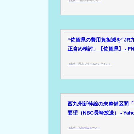
（出典：TBS NEWS DIG）
“佐賀県の費用負担減を”JR
正含め検討」【佐賀県】 - 
（出典：FNNプライムオンライン）
西九州新幹線の未整備区間「
要望（NBC長崎放送） - Yah
（出典：Yahoo!ニュース）