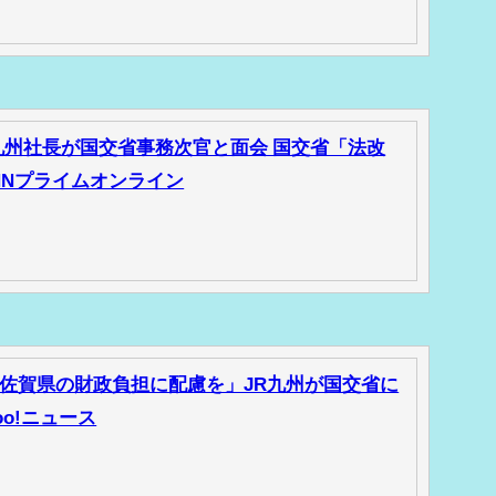
九州社長が国交省事務次官と面会 国交省「法改
FNNプライムオンライン
佐賀県の財政負担に配慮を」JR九州が国交省に
oo!ニュース