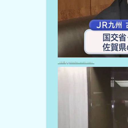
（出典 p.potaufeu.asahi.com）