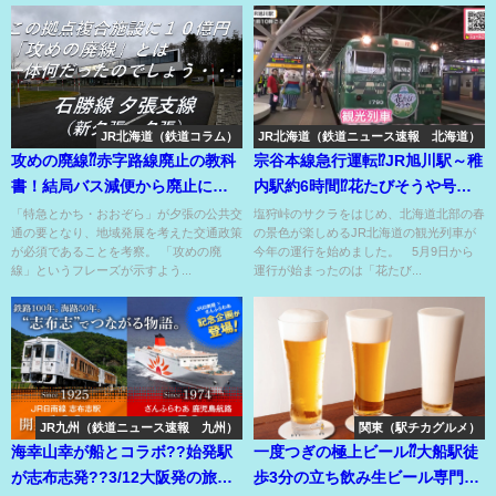
JR北海道（鉄道コラム）
JR北海道（鉄道ニュース速報 北海道）
攻めの廃線⁇赤字路線廃止の教科
宗谷本線急行運転⁉JR旭川駅～稚
書！結局バス減便から廃止にな
内駅約6時間⁉花たびそうや号運
り、地域交通の崩壊か!?
行スタート！
「特急とかち・おおぞら」が夕張の公共交
塩狩峠のサクラをはじめ、北海道北部の春
通の要となり、地域発展を考えた交通政策
の景色が楽しめるJR北海道の観光列車が
が必須であることを考察。 「攻めの廃
今年の運行を始めました。 5月9日から
線」というフレーズが示すよう...
運行が始まったのは「花たび...
JR九州（鉄道ニュース速報 九州）
関東（駅チカグルメ）
海幸山幸が船とコラボ??始発駅
一度つぎの極上ビール⁇大船駅徒
が志布志発??3/12大阪発の旅行
歩3分の立ち飲み生ビール専門店