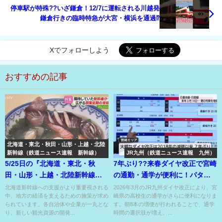
停車駅が特殊??いざ鎌倉！12/7に運転される川越発
鎌倉行きの臨時特急が大宮・横浜を通過⁉
Xでフォローしよう
おすすめの記事
北海道・東北・秋田・山形・上越・北陸
新幹線（鉄道ニュース速報 新幹線）
JR九州（鉄道ニュース速報 九州）
5/25日の『北海道・東北・秋
7年ぶり??来春ダイヤ改正で宮崎
田・山形・上越・北陸新幹線』
の通勤・通学が便利に！パター
のニュース
ンダイヤも導入⁉
北海道新幹線への支援がより重要視される
2026年3月のJR九州ダイヤ改正により、宮
中、地方の経済を支えるための施策が求め
崎県の高校生の通学がさらに便利になりま
られています。各自治体や企業が一丸とな
す。朝8本の増便が行われることで、通学
り、新しい観光資源の開発...
時間の選択肢が増え、...