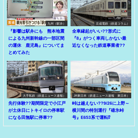
九州（駅弁）
京成電鉄（鉄道コラム）
『影響は駅弁にも 熊本地震
全車縁起がいい??形式に
による九州新幹線の一部区間
『8』がつく車両しかない最
の運休 鹿児島』についてま
近なくなった鉄道事業者??
とめてみた
大手私鉄（鉄道ニュース速報）
JR東日本（鉄道ニュース速報 東日本）
先行体験??期間限定で小江戸
峠は越えない??9/26に上野～
が土休日にトキイロの停車駅
横川間の特別運行『碓氷峠
になる田無駅に停車??
号』E653系で運転⁉