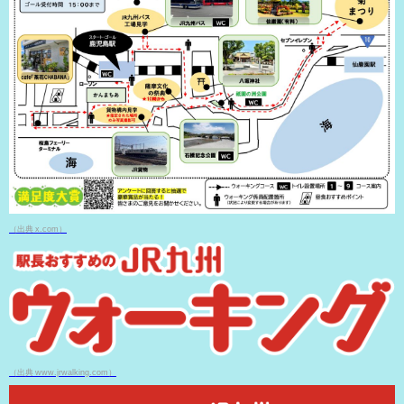
（出典 x.com）
（出典 www.jrwalking.com）