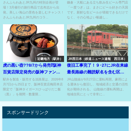
商品⁉
へGo！
さんふらわあとJR九州の特別企画が登
鎌倉・大船にある立ち飲み生ビール専門店
場！3月催行の旅行商品で志布志から出
「一度つぎ」は、まさにビール好きの天国
発。美しい海山の景色を楽しむチャンス！
です。新鮮な生ビールが堪能できるだけで
さんふらわあとJR九州のコラ...
なく、その心地よい喉越し...
近畿地方（駅弁）
JR西日本（鉄道ニュース速報 西日本）
虎の黒い壺??8/7から発売⁉阪神
復旧工事完了！９･27にJR在来線
百貨店限定発売の阪神ファン垂
最長路線の難読駅名を含む区間
涎のあの駅弁の壺??
が全線開通！
駅弁を製造・販売する淡路屋は、2026年8
JR山陰線が9月27日に運転再開。豪雨によ
月7日から25日まで、阪神百貨店梅田本店
る運休から復旧し、地域経済と交通の活性
限定で「阪神タイガースひっぱりだこ飯
化が期待される。 山陰線の運転再開は、
（黒）」を期間・数量限...
地域住民にとって非常に...
スポンサードリンク