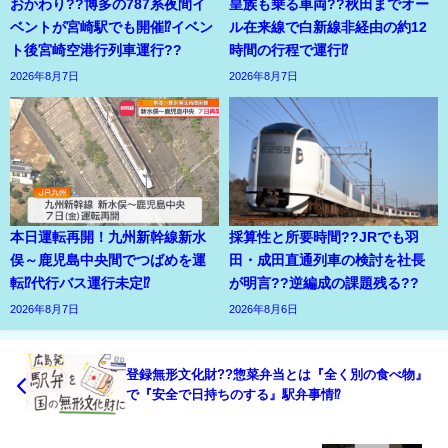
おかわり??博多の787系夜間イ
皇族も乗る車両??秋田までオー
ベントが宮崎駅でも開催⁉イベン
ル在来線で白新線非経由の約12
ト後宮崎空港行列車運行??
時間の行程で運行⁉
2026年8月7日
2026年8月7日
本日運転再開！九州新幹線新水
採算性と所要時間??JRでも羽
俣～鹿児島中央間でつばめを運
田・成田直通列車の検討を社長
転⁉代行バス運行未定⁉
が明言??逆編成の課題残る??
2026年8月7日
2026年8月6日
登録無形文化財??惣菜弁当とは『全く別の食べ物』
で『安全で日持ちのする』駅弁事情⁉