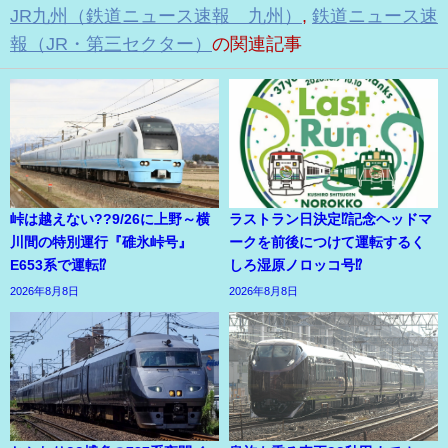
JR九州（鉄道ニュース速報 九州）
,
鉄道ニュース速
報（JR・第三セクター）
の関連記事
峠は越えない??9/26に上野～横
ラストラン日決定⁉記念ヘッドマ
川間の特別運行『碓氷峠号』
ークを前後につけて運転するく
E653系で運転⁉
しろ湿原ノロッコ号⁉
2026年8月8日
2026年8月8日