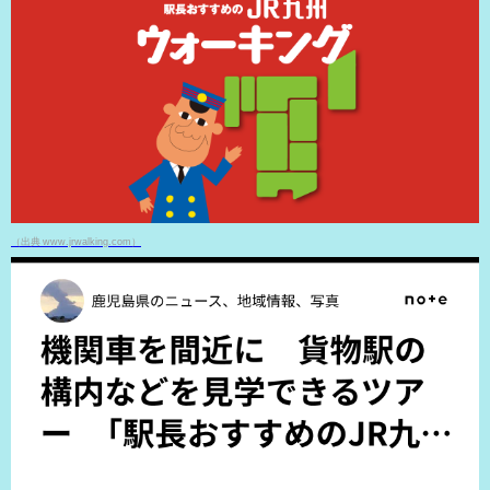
（出典 www.jrwalking.com）