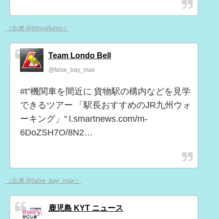
（出典 @hitsujifumo）
Team Londo Bell
@false_bay_max
#t"機関車を間近に 貨物駅の構内などを見学
できるツアー 「駅長おすすめのJR九州ウォ
ーキング」" l.smartnews.com/m-
6DoZSH7O/8N2…
（出典 @false_bay_max）
鹿児島 KYT ニュース